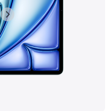
上
下
一
一
张
张
图
图
库
库
图
图
片
片