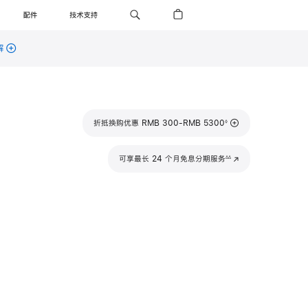
配件
技术支持
解
脚
折抵换购优惠 RMB 300-RMB 5300
◊
注
脚
可享最长 24 个月免息分期服务
(在
∆∆
注
新
窗
口
中
打
开)