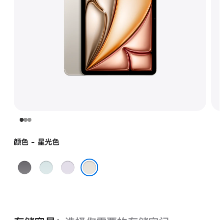
颜色 - 星光色
深
蓝
紫
空
色
色
星光色
灰
色