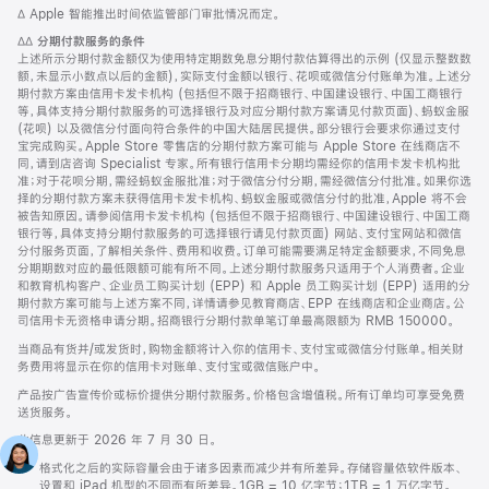
脚
∆ Apple 智能推出时间依监管部门审批情况而定。
注
脚
∆∆
分期付款服务的条件
注
上述所示分期付款金额仅为使用特定期数免息分期付款估算得出的示例 (仅显示整数数
额，未显示小数点以后的金额)，实际支付金额以银行、花呗或微信分付账单为准。上述分
期付款方案由信用卡发卡机构 (包括但不限于招商银行、中国建设银行、中国工商银行
等，具体支持分期付款服务的可选择银行及对应分期付款方案请见付款页面)、蚂蚁金服
(花呗) 以及微信分付面向符合条件的中国大陆居民提供。部分银行会要求你通过支付
宝完成购买。Apple Store 零售店的分期付款方案可能与 Apple Store 在线商店不
同，请到店咨询 Specialist 专家。所有银行信用卡分期均需经你的信用卡发卡机构批
准；对于花呗分期，需经蚂蚁金服批准；对于微信分付分期，需经微信分付批准。如果你选
择的分期付款方案未获得信用卡发卡机构、蚂蚁金服或微信分付的批准，Apple 将不会
被告知原因。请参阅信用卡发卡机构 (包括但不限于招商银行、中国建设银行、中国工商
银行等，具体支持分期付款服务的可选择银行请见付款页面) 网站、支付宝网站和微信
分付服务页面，了解相关条件、费用和收费。订单可能需要满足特定金额要求，不同免息
分期期数对应的最低限额可能有所不同。上述分期付款服务只适用于个人消费者。企业
和教育机构客户、企业员工购买计划 (EPP) 和 Apple 员工购买计划 (EPP) 适用的分
期付款方案可能与上述方案不同，详情请参见教育商店、EPP 在线商店和企业商店。公
司信用卡无资格申请分期。招商银行分期付款单笔订单最高限额为 RMB 150000。
当商品有货并/或发货时，购物金额将计入你的信用卡、支付宝或微信分付账单。相关财
务费用将显示在你的信用卡对账单、支付宝或微信账户中。
产品按广告宣传价或标价提供分期付款服务。价格包含增值税。所有订单均可享受免费
送货服务。
此信息更新于 2026 年 7 月 30 日。
脚
1.
格式化之后的实际容量会由于诸多因素而减少并有所差异。存储容量依软件版本、
注
设置和 iPad 机型的不同而有所差异。1GB = 10 亿字节；1TB = 1 万亿字节。