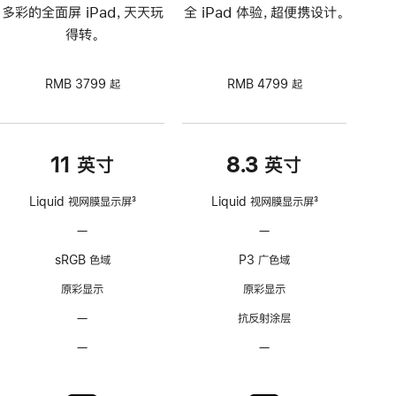
多彩的全面屏 iPad，天天玩
全 iPad 体验，超便携设计。
得转。
RMB 3799 起
RMB 4799 起
11 英寸
8.3 英寸
Liquid 视网膜显示屏
3
Liquid 视网膜显示屏
3
脚
脚
—
不
—
不
注
注
支
支
sRGB 色域
P3 广色域
持
持
ProMotion
ProMotion
原彩显示
原彩显示
自
自
—
无
抗反射涂层
适
适
抗
应
应
—
不
—
不
反
刷
刷
可
可
射
新
新
选
选
涂