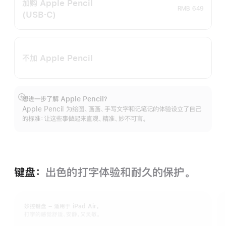
加购 Apple Pencil
RMB 649
(USB‑C)
不加 Apple Pencil
想进一步了解 Apple Pencil？
展
Apple Pencil 为绘图、画画、手写文字和记笔记的体验设立了自己
开
的标准：让这些事做起来直观、精准、妙不可言。
键盘：
出色的打字体验和耐久的保‍护。
妙控键盘 – 适用于 iPad Air。
打字的感觉舒适、安静，又灵敏。