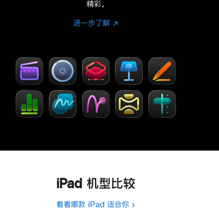
精彩。
进一步了解
进
(在
一
新
步
窗
了
口
解
中
-
打
Creator Studio
开)
iPad 机型比较
看看哪款 iPad 适合你