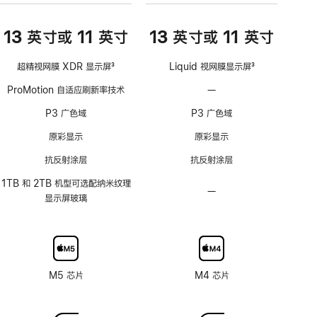
13 英寸或 11 英寸
13 英寸或 11 英寸
超精视网膜 XDR 显示屏
3
Liquid 视网膜显示屏
3
脚
脚
ProMotion 自适应刷新率技术
—
不
注
注
支
P3 广色域
P3 广色域
持
ProMotion
原彩显示
原彩显示
自
抗反射涂层
抗反射涂层
适
应
1TB 和 2TB 机型可选配纳米纹理
—
不
刷
显示屏玻璃
可
新
选
率
配
技
纳
术
米
M5 芯片
M4 芯片
纹
理
玻