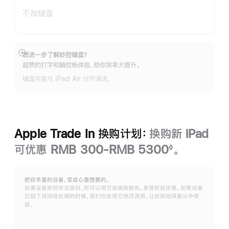
不加键盘
想进一步了解妙控键盘？
展
超赞的打字和触控板体验，助你效率大提升。
开
键盘可能与 iPad Air 分开递送。
Apple Trade In 换购计划：
换购新 iPad
可优惠 RMB 300-RMB 5300
。
◊
脚
注
把你手里的设备，变成心里想要的。
如果设备依然状况良好，你可以用它来换购新机，享受折抵优惠。如果设备
已到了该回收处理的时候，我们也会将它物尽其用，让你和地球都从中受
益。