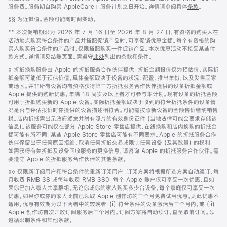
服务费。服务期自购买 AppleCare+ 服务计划之日开始。详情请参阅具体
条款
。
脚
§§ 为近似值。金额可能随时间变动。
注
脚
** 本次促销期限为 2026 年 7 月 16 日至 2026 年 8 月 27 日，有资格的购买人在
注
活动地点购买符合条件的产品并搭配促销产品时，可享促销优惠金额。每个有资格的购
买人购买符合条件的产品时，仅限搭配购买一件促销产品。本次优惠活动不接受某些付
款方式。详情请见结账页面。需遵守
此处
列出的条款和条件。
脚
◊ 折抵换购服务由 Apple 的折抵服务合作伙伴提供。折抵金额报价仅为预估价，实际折
注
抵金额可能低于预估价值，具体金额取决于设备的状况、配置、推出年份，以及发售国家
或地区。并非所有设备均有资格获得第三方折抵服务合作伙伴提供的设备折抵金额或
Apple 提供的购新优惠。年满 18 周岁及以上者才可参与本计划。现有设备的折抵金额
可用于折抵购买新的 Apple 设备。实际折抵金额取决于收到的符合折抵条件的设备情
况是否与评估报价时你提供的设备描述相符合。可能需按照新设备的全额售价缴纳销售
税。店内折抵需出示政府颁发并附有照片的有效身份证件 (当地法律可能会要求存储该
信息)。该服务可能仅在部分 Apple Store 零售店提供，在线换购和店内换购的折抵金
额可能有所不同。某些 Apple Store 零售店可能有不同要求。Apple 的折抵服务合作
伙伴保留出于任何原因拒绝、取消任何折抵交易或限制任何设备 (及其数量) 的权利。
如需获得有关折抵及设备回收服务的更多信息，请咨询 Apple 的折抵服务合作伙伴。需
要遵守 Apple 的折抵服务合作伙伴的其他条款。
脚
◊◊ 仅限新订阅用户和符合条件的重新订阅用户。订阅方案将根据所选方案自动续订，每
注
月收费 RMB 38 或每年收费 RMB 380。每个 Apple 账户仅可享受一次优惠，且如
果你已加入家人共享群组，无论你或你的家人购买多少台设备，每个家庭仅可享受一次
优惠。如果你或你的家人此前已领取 Apple 创作坊的三个月免费试用优惠，则此优惠不
适用。优惠有效期为以下两者中的较晚者：(i) 符合条件的设备激活后三个月内，或 (ii)
Apple 创作坊首次开放订阅服务后三个月内。订阅方案将自动续订，直至取消订阅。须
遵循限制条件和其他条款。