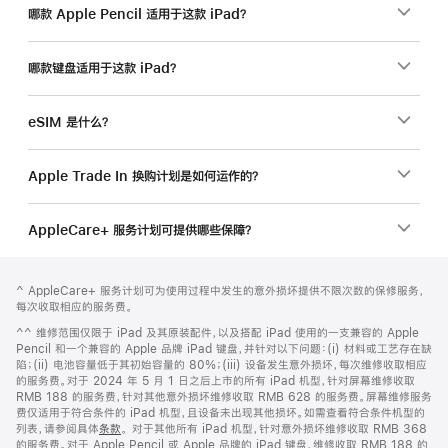
哪款 Apple Pencil 适用于这款 iPad？
哪款键盘适用于这款 iPad？
eSIM 是什么？
Apple Trade In 换购计划是如何运作的？
AppleCare+ 服务计划可提供哪些保障？
网
脚
脚
^ AppleCare+ 服务计划可为使用过程中发生的意外损坏提供不限次数的保修服务，
注
页
注
每次收取相应的服务费。
页
脚
^^ 维修范围仅限于 iPad 及其原装配件，以及搭配 iPad 使用的一支兼容的 Apple
脚
注
Pencil 和一个兼容的 Apple 品牌 iPad 键盘，并针对以下问题：(i) 材料或工艺存在缺
陷；(ii) 电池容量低于其初始容量的 80%；(iii) 设备发生意外损坏，每次维修收取相应
的服务费。对于 2024 年 5 月 1 日之后上市的所有 iPad 机型，针对屏幕维修收取
RMB 188 的服务费，针对其他意外损坏维修收取 RMB 628 的服务费。屏幕维修服务
费仅适用于符合条件的 iPad 机型，且设备未出现其他损坏。如需查看符合条件机型的
列表，请参阅具体
条款
。 对于其他所有 iPad 机型，针对意外损坏维修收取 RMB 368
的服务费。对于 Apple Pencil 或 Apple 品牌的 iPad 键盘，维修收取 RMB 188 的