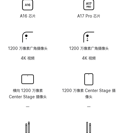
率
率
配
配
层
技
技
纳
纳
术
术
米
米
A16 芯片
A17 Pro 芯片
纹
纹
理
理
玻
玻
璃
璃
面
面
1200 万像素广角摄像头
1200 万像素广角摄像头
板
板
4K 视频
4K 视频
横向 1200 万像素
1200 万像素 Center Stage 摄
Center Stage 摄像头
像头
—
无
—
无
原
原
深
深
感
感
摄
摄