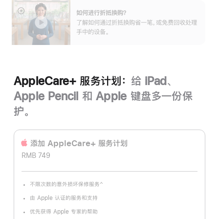
如何进行折抵换购？
展
了解如何通过折抵换购省一笔，或免费回收处理
开
手中的设备。
AppleCare+ 服务计划：
给 iPad、
Apple Pencil 和 Apple 键盘多一份保
护。
添加 AppleCare+ 服务计‍划
RMB 749
^
不限次数的意外损坏保修服务
脚
注
由 Apple 认证的服务和支持
优先获得 Apple 专家的帮助