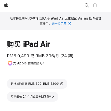
Apple
限时特惠期间，以教育优惠入手 iPad Air，还能搭配 AirTag 四件装省
**
更多
。
进一步了解
脚
注
购买 iPad Air
RMB 9,499
或
RMB 396/月 (24 期)
脚
为 Apple 智能预备好
∆
注
脚注
折抵换购优惠 RMB 300-RMB 5300
◊
脚注
可享最长 24 个月免息分期服务
(在新窗口中打开)
∆∆