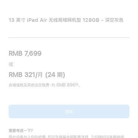
13 英寸 iPad Air 无线局域网机型 128GB - 深空灰色
RMB 7,699
或
RMB 321/月 (24 期)
含增值税及其他法定税费
：约 RMB 896
。
§§
脚
注
继续
需要考虑一下？
将此设备加入你的收藏，即可先保留全部配置选择，之后随时回来再继续