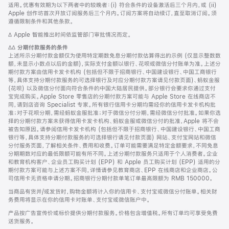
适用。优惠有效期为以下两者中的较晚者：(i) 符合条件的设备激活后三个月内，或 (ii)
Apple 创作坊首次开放订阅服务后三个月内。订阅方案将自动续订，直至取消订阅。须
遵循限制条件和其他条款。
脚
∆ Apple 智能推出时间依监管部门审批情况而定。
注
脚
∆∆
分期付款服务的条件
注
上述所示分期付款金额仅为使用特定期数免息分期付款估算得出的示例 (仅显示整数数
额，未显示小数点以后的金额)，实际支付金额以银行、花呗或微信分付账单为准。上述分
期付款方案由信用卡发卡机构 (包括但不限于招商银行、中国建设银行、中国工商银行
等，具体支持分期付款服务的可选择银行及对应分期付款方案请见付款页面)、蚂蚁金服
(花呗) 以及微信分付面向符合条件的中国大陆居民提供。部分银行会要求你通过支付
宝完成购买。Apple Store 零售店的分期付款方案可能与 Apple Store 在线商店不
同，请到店咨询 Specialist 专家。所有银行信用卡分期均需经你的信用卡发卡机构批
准；对于花呗分期，需经蚂蚁金服批准；对于微信分付分期，需经微信分付批准。如果你选
择的分期付款方案未获得信用卡发卡机构、蚂蚁金服或微信分付的批准，Apple 将不会
被告知原因。请参阅信用卡发卡机构 (包括但不限于招商银行、中国建设银行、中国工商
银行等，具体支持分期付款服务的可选择银行请见付款页面) 网站、支付宝网站和微信
分付服务页面，了解相关条件、费用和收费。订单可能需要满足特定金额要求，不同免息
分期期数对应的最低限额可能有所不同。上述分期付款服务只适用于个人消费者。企业
和教育机构客户、企业员工购买计划 (EPP) 和 Apple 员工购买计划 (EPP) 适用的分
期付款方案可能与上述方案不同，详情请参见教育商店、EPP 在线商店和企业商店。公
司信用卡无资格申请分期。招商银行分期付款单笔订单最高限额为 RMB 150000。
当商品有货并/或发货时，购物金额将计入你的信用卡、支付宝或微信分付账单。相关财
务费用将显示在你的信用卡对账单、支付宝或微信账户中。
产品按广告宣传价或标价提供分期付款服务。价格包含增值税。所有订单均可享受免费
送货服务。