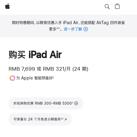
Apple
限时特惠期间，以教育优惠入手 iPad Air，还能搭配 AirTag 四件装省
**
更多
。
进一步了解
脚
注
购买 iPad Air
RMB 7,699
或
RMB 321/月 (24 期)
脚
为 Apple 智能预备好
∆
注
脚注
折抵换购优惠 RMB 300-RMB 5300
◊
脚注
可享最长 24 个月免息分期服务
(在新窗口中打开)
∆∆