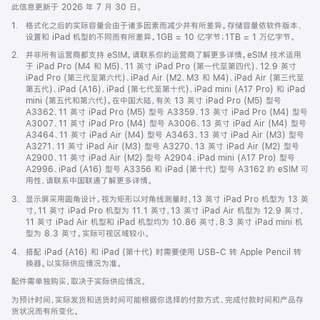
此信息更新于 2026 年 7 月 30 日。
脚
1.
格式化之后的实际容量会由于诸多因素而减少并有所差异。存储容量依软件版本、
注
设置和 iPad 机型的不同而有所差异。1GB = 10 亿字节；1TB = 1 万亿字节。
脚
2.
并非所有运营商都支持 eSIM。请联系你的运营商了解更多详情。eSIM 技术适用
注
于 iPad Pro (M4 和 M5)、11 英寸 iPad Pro (第一代至第四代)、12.9 英寸
iPad Pro (第三代至第六代)、iPad Air (M2、M3 和 M4)、iPad Air (第三代至
第五代)、iPad (A16)、iPad (第七代至第十代)、iPad mini (A17 Pro) 和 iPad
mini (第五代和第六代)。在中国大陆，有关 13 英寸 iPad Pro (M5) 型号
A3362、11 英寸 iPad Pro (M5) 型号 A3359、13 英寸 iPad Pro (M4) 型号
A3007、11 英寸 iPad Pro (M4) 型号 A3006、13 英寸 iPad Air (M4) 型号
A3464、11 英寸 iPad Air (M4) 型号 A3463、13 英寸 iPad Air (M3) 型号
A3271、11 英寸 iPad Air (M3) 型号 A3270、13 英寸 iPad Air (M2) 型号
A2900、11 英寸 iPad Air (M2) 型号 A2904、iPad mini (A17 Pro) 型号
A2996、iPad (A16) 型号 A3356 和 iPad (第十代) 型号 A3162 的 eSIM 可
用性，请联系中国联通了解更多详情。
脚
3.
显示屏采用圆角设计。视为矩形以对角线测量时，13 英寸 iPad Pro 机型为 13 英
注
寸，11 英寸 iPad Pro 机型为 11.1 英寸，13 英寸 iPad Air 机型为 12.9 英寸，
11 英寸 iPad Air 机型和 iPad 机型均为 10.86 英寸，8.3 英寸 iPad mini 机
型为 8.3 英寸。实际可视区域较小。
脚
4.
搭配 iPad (A16) 和 iPad (第十代) 时需要使用 USB-C 转 Apple Pencil 转
注
换器。以实际供应情况为准。
配件需单独购买，取决于实际供应情况。
为预计时间，实际发货和送货时间可能根据你选择的付款方式、完成付款时间和产品存
货状况而有所变化。