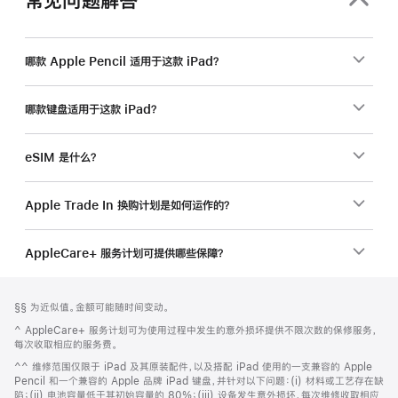
哪款 Apple Pencil 适用于这款 iPad？
哪款键盘适用于这款 iPad？
eSIM 是什么？
Apple Trade In 换购计划是如何运作的？
AppleCare+ 服务计划可提供哪些保障？
网
脚
脚
§§ 为近似值。金额可能随时间变动。
注
页
注
脚
^ AppleCare+ 服务计划可为使用过程中发生的意外损坏提供不限次数的保修服务，
页
注
每次收取相应的服务费。
脚
脚
^^ 维修范围仅限于 iPad 及其原装配件，以及搭配 iPad 使用的一支兼容的 Apple
注
Pencil 和一个兼容的 Apple 品牌 iPad 键盘，并针对以下问题：(i) 材料或工艺存在缺
陷；(ii) 电池容量低于其初始容量的 80%；(iii) 设备发生意外损坏，每次维修收取相应