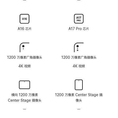
反
刷
刷
可
可
射
新
新
选
选
涂
率
率
配
配
层
技
技
纳
纳
术
术
米
米
A16 芯片
A17 Pro 芯片
纹
纹
理
理
玻
玻
璃
璃
面
面
1200 万像素广角摄像头
1200 万像素广角摄像头
板
板
4K 视频
4K 视频
横向 1200 万像素
1200 万像素 Center Stage 摄
Center Stage 摄像头
像头
—
无
—
无
原
原