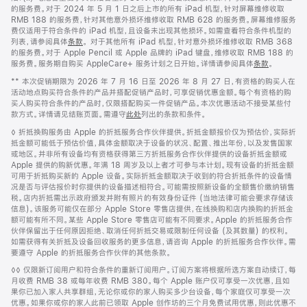
的服务费。对于 2024 年 5 月 1 日之后上市的所有 iPad 机型，针对屏幕维修收取
RMB 188 的服务费，针对其他意外损坏维修收取 RMB 628 的服务费。屏幕维修服务
费仅适用于符合条件的 iPad 机型，且设备未出现其他损坏。如需查看符合条件机型的
列表，请参阅具体
条款
。 对于其他所有 iPad 机型，针对意外损坏维修收取 RMB 368
的服务费。对于 Apple Pencil 或 Apple 品牌的 iPad 键盘，维修收取 RMB 188 的
服务费。服务期自购买 AppleCare+ 服务计划之日开始。详情请参阅具体
条款
。
脚
** 本次促销期限为 2026 年 7 月 16 日至 2026 年 8 月 27 日，有资格的购买人在
注
活动地点购买符合条件的产品并搭配促销产品时，可享促销优惠金额。每个有资格的购
买人购买符合条件的产品时，仅限搭配购买一件促销产品。本次优惠活动不接受某些付
款方式。详情请见结账页面。需遵守
此处
列出的条款和条件。
脚
◊ 折抵换购服务由 Apple 的折抵服务合作伙伴提供。折抵金额报价仅为预估价，实际折
注
抵金额可能低于预估价值，具体金额取决于设备的状况、配置、推出年份，以及发售国家
或地区。并非所有设备均有资格获得第三方折抵服务合作伙伴提供的设备折抵金额或
Apple 提供的购新优惠。年满 18 周岁及以上者才可参与本计划。现有设备的折抵金额
可用于折抵购买新的 Apple 设备。实际折抵金额取决于收到的符合折抵条件的设备情
况是否与评估报价时你提供的设备描述相符合。可能需按照新设备的全额售价缴纳销售
税。店内折抵需出示政府颁发并附有照片的有效身份证件 (当地法律可能会要求存储该
信息)。该服务可能仅在部分 Apple Store 零售店提供，在线换购和店内换购的折抵金
额可能有所不同。某些 Apple Store 零售店可能有不同要求。Apple 的折抵服务合作
伙伴保留出于任何原因拒绝、取消任何折抵交易或限制任何设备 (及其数量) 的权利。
如需获得有关折抵及设备回收服务的更多信息，请咨询 Apple 的折抵服务合作伙伴。需
要遵守 Apple 的折抵服务合作伙伴的其他条款。
脚
◊◊ 仅限新订阅用户和符合条件的重新订阅用户。订阅方案将根据所选方案自动续订，每
注
月收费 RMB 38 或每年收费 RMB 380。每个 Apple 账户仅可享受一次优惠，且如
果你已加入家人共享群组，无论你或你的家人购买多少台设备，每个家庭仅可享受一次
优惠。如果你或你的家人此前已领取 Apple 创作坊的三个月免费试用优惠，则此优惠不