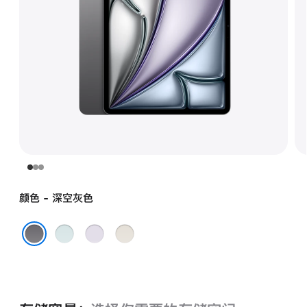
颜色 - 深空灰色
蓝
紫
星
色
色
光
深空灰色
色