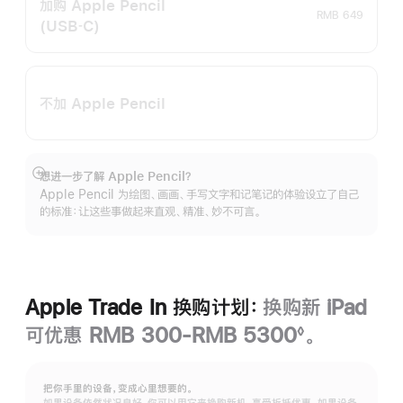
加购 Apple Pencil
RMB 649
(USB‑C)
不加 Apple Pencil
想进一步了解 Apple Pencil？
展
Apple Pencil 为绘图、画画、手写文字和记笔记的体验设立了自己
开
的标准：让这些事做起来直观、精准、妙不可言。
Apple Trade In 换购计划：
换购新 iPad
可优惠 RMB 300-RMB 5300
。
◊
脚
注
把你手里的设备，变成心里想要的。
如果设备依然状况良好，你可以用它来换购新机，享受折抵优惠。如果设备