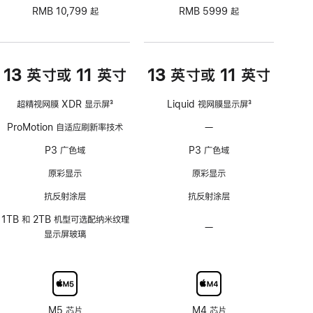
RMB 10,799 起
RMB 5999 起
13 英寸或 11 英寸
13 英寸或 11 英寸
超精视网膜 XDR 显示屏
3
Liquid 视网膜显示屏
3
脚
脚
ProMotion 自适应刷新率技术
—
不
注
注
支
P3 广色域
P3 广色域
持
ProMotion
原彩显示
原彩显示
自
抗反射涂层
抗反射涂层
适
应
1TB 和 2TB 机型可选配纳米纹理
—
不
刷
显示屏玻璃
可
新
选
率
配
技
纳
术
米
M5 芯片
M4 芯片