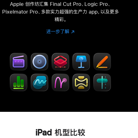
注
Apple 创作坊汇集 Final Cut Pro、Logic Pro、
Pixelmator Pro、多款实力超强的生产力 app，以及更多
精彩。
进一步了解
进
(在
一
新
步
窗
了
口
解
中
-
打
Creator Studio
开)
iPad 机型比较