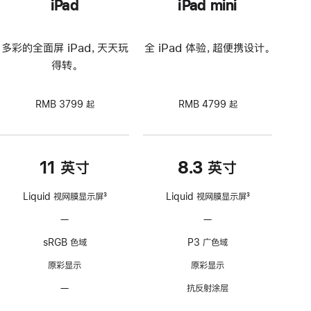
iPad
iPad mini
多彩的全面屏 iPad，天天玩
全 iPad 体验，超便携设计。
得转。
RMB 3799 起
RMB 4799 起
11 英寸
8.3 英寸
Liquid 视网膜显示屏
3
Liquid 视网膜显示屏
3
脚
脚
—
不
—
不
注
注
支
支
sRGB 色域
P3 广色域
持
持
ProMotion
ProMotion
原彩显示
原彩显示
自
自
—
无
抗反射涂层
适
适
抗
应
应
—
不
—
不