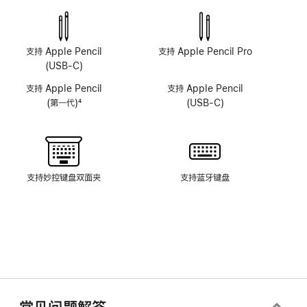
深
深
感
感
摄
摄
像
像
支持 Apple Pencil
支持 Apple Pencil Pro
头
头
(USB-C)
系
系
支持 Apple Pencil
支持 Apple Pencil
统
统
(第一代)
4
(USB-C)
脚
注
支持妙控键盘双面夹
支持蓝牙键盘
常见问题解答