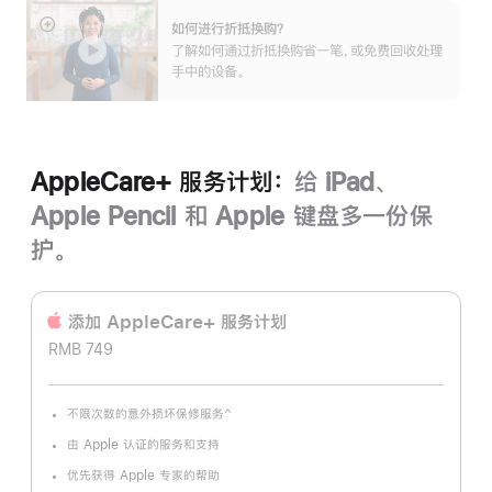
如何进行折抵换购？
展
了解如何通过折抵换购省一笔，或免费回收处理
开
手中的设备。
AppleCare+ 服务计划：
给 iPad、
Apple Pencil 和 Apple 键盘多一份保
护。
添加 AppleCare+ 服务计‍划
RMB 749
^
不限次数的意外损坏保修服务
脚
注
由 Apple 认证的服务和支持
优先获得 Apple 专家的帮助