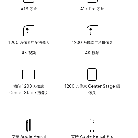
纳
纳
术
术
米
米
A16 芯片
A17 Pro 芯片
纹
纹
理
理
玻
玻
璃
璃
面
面
1200 万像素广角摄像头
1200 万像素广角摄像头
板
板
4K 视频
4K 视频
横向 1200 万像素
1200 万像素 Center Stage 摄
Center Stage 摄像头
像头
—
无
—
无
原
原
深
深
感
感
摄
摄
像
像
支持 Apple Pencil
支持 Apple Pencil Pro