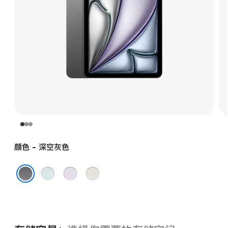
颜色 - 深空灰色
蓝
紫
星
色
色
光
深空灰色
色