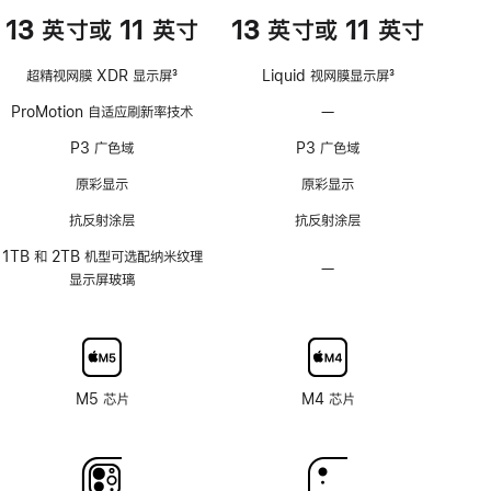
13 英寸或 11 英寸
13 英寸或 11 英寸
超精视网膜 XDR 显示屏
3
Liquid 视网膜显示屏
3
脚
脚
ProMotion 自适应刷新率技术
—
不
注
注
支
P3 广色域
P3 广色域
持
ProMotion
原彩显示
原彩显示
自
抗反射涂层
抗反射涂层
适
应
1TB 和 2TB 机型可选配纳米纹理
—
不
刷
显示屏玻璃
可
新
选
率
配
技
纳
术
米
M5 芯片
M4 芯片
纹
理
玻
璃