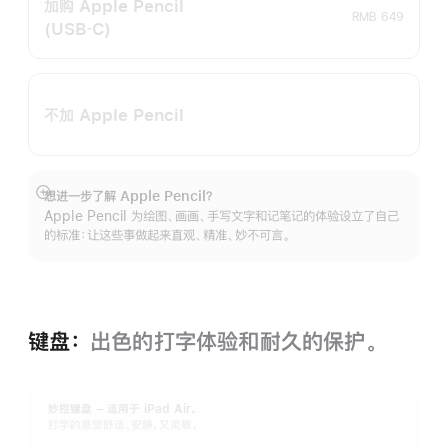
加购 Apple Pencil
RMB 649
(USB‑C)
不加 Apple Pencil
想进一步了解 Apple Pencil？
展
Apple Pencil 为绘图、画画、手写文字和记笔记的体验设立了自己
开
的标准：让这些事做起来直观、精准、妙不可言。
键盘：
出色的打字体验和耐久的保‍护。
妙控键盘 – 适用于 iPad Air。
打字的感觉舒适、安静，又灵敏。