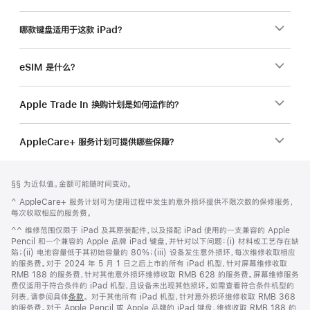
哪款键盘适用于这款 iPad？
eSIM 是什么？
Apple Trade In 换购计划是如何运作的？
AppleCare+ 服务计划可提供哪些保障？
网
脚
脚
§§ 为近似值。金额可能随时间变动。
注
页
注
脚
^ AppleCare+ 服务计划可为使用过程中发生的意外损坏提供不限次数的保修服务，
页
注
每次收取相应的服务费。
脚
脚
^^ 维修范围仅限于 iPad 及其原装配件，以及搭配 iPad 使用的一支兼容的 Apple
注
Pencil 和一个兼容的 Apple 品牌 iPad 键盘，并针对以下问题：(i) 材料或工艺存在缺
陷；(ii) 电池容量低于其初始容量的 80%；(iii) 设备发生意外损坏，每次维修收取相应
的服务费。对于 2024 年 5 月 1 日之后上市的所有 iPad 机型，针对屏幕维修收取
RMB 188 的服务费，针对其他意外损坏维修收取 RMB 628 的服务费。屏幕维修服务
费仅适用于符合条件的 iPad 机型，且设备未出现其他损坏。如需查看符合条件机型的
列表，请参阅具体
条款
。 对于其他所有 iPad 机型，针对意外损坏维修收取 RMB 368
的服务费。对于 Apple Pencil 或 Apple 品牌的 iPad 键盘，维修收取 RMB 188 的