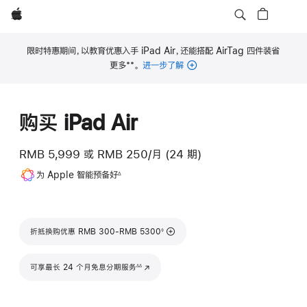
Apple
限时特惠期间，以教育优惠入手 iPad Air，还能搭配 AirTag 四件装省
**
更多
。
进一步了解
脚
注
购买 iPad Air
RMB 5,999
或
RMB 250/月 (24 期)
脚
为 Apple 智能预备好
∆
注
脚注
折抵换购优惠 RMB 300-RMB 5300
◊
脚注
可享最长 24 个月免息分期服务
(在新窗口中打开)
∆∆