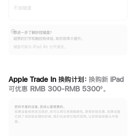
不加键盘
想进一步了解妙控键盘？
展
超赞的打字和触控板体验，助你效率大提升。
开
键盘可能与 iPad Air 分开递送。
Apple Trade In 换购计划：
换购新 iPad
可优惠 RMB 300-RMB 5300
。
◊
脚
注
把你手里的设备，变成心里想要的。
如果设备依然状况良好，你可以用它来换购新机，享受折抵优惠。如果设备
已到了该回收处理的时候，我们也会将它物尽其用，让你和地球都从中受
益。