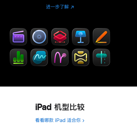
进一步了解
进
(在
一
新
步
窗
了
口
解
中
-
打
Creator Studio
开)
iPad 机型比较
看看哪款 iPad 适合你