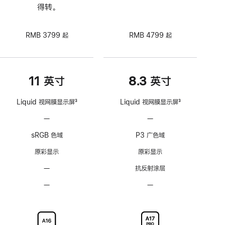
得转。
RMB 3799 起
RMB 4799 起
11 英寸
8.3 英寸
Liquid 视网膜显示屏
3
Liquid 视网膜显示屏
3
脚
脚
—
不
—
不
注
注
支
支
sRGB 色域
P3 广色域
持
持
ProMotion
ProMotion
原彩显示
原彩显示
自
自
—
无
抗反射涂层
适
适
抗
应
应
—
不
—
不
反
刷
刷
可
可
射
新
新
选
选
涂
率
率
配
配
层
技
技