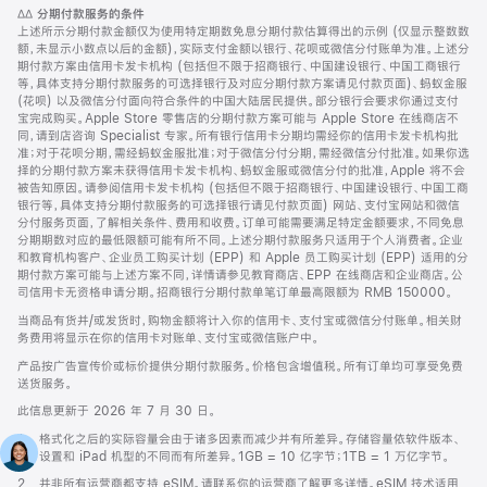
注
脚
∆∆
分期付款服务的条件
注
上述所示分期付款金额仅为使用特定期数免息分期付款估算得出的示例 (仅显示整数数
额，未显示小数点以后的金额)，实际支付金额以银行、花呗或微信分付账单为准。上述分
期付款方案由信用卡发卡机构 (包括但不限于招商银行、中国建设银行、中国工商银行
等，具体支持分期付款服务的可选择银行及对应分期付款方案请见付款页面)、蚂蚁金服
(花呗) 以及微信分付面向符合条件的中国大陆居民提供。部分银行会要求你通过支付
宝完成购买。Apple Store 零售店的分期付款方案可能与 Apple Store 在线商店不
同，请到店咨询 Specialist 专家。所有银行信用卡分期均需经你的信用卡发卡机构批
准；对于花呗分期，需经蚂蚁金服批准；对于微信分付分期，需经微信分付批准。如果你选
择的分期付款方案未获得信用卡发卡机构、蚂蚁金服或微信分付的批准，Apple 将不会
被告知原因。请参阅信用卡发卡机构 (包括但不限于招商银行、中国建设银行、中国工商
银行等，具体支持分期付款服务的可选择银行请见付款页面) 网站、支付宝网站和微信
分付服务页面，了解相关条件、费用和收费。订单可能需要满足特定金额要求，不同免息
分期期数对应的最低限额可能有所不同。上述分期付款服务只适用于个人消费者。企业
和教育机构客户、企业员工购买计划 (EPP) 和 Apple 员工购买计划 (EPP) 适用的分
期付款方案可能与上述方案不同，详情请参见教育商店、EPP 在线商店和企业商店。公
司信用卡无资格申请分期。招商银行分期付款单笔订单最高限额为 RMB 150000。
当商品有货并/或发货时，购物金额将计入你的信用卡、支付宝或微信分付账单。相关财
务费用将显示在你的信用卡对账单、支付宝或微信账户中。
产品按广告宣传价或标价提供分期付款服务。价格包含增值税。所有订单均可享受免费
送货服务。
此信息更新于 2026 年 7 月 30 日。
脚
1.
格式化之后的实际容量会由于诸多因素而减少并有所差异。存储容量依软件版本、
注
设置和 iPad 机型的不同而有所差异。1GB = 10 亿字节；1TB = 1 万亿字节。
脚
2.
并非所有运营商都支持 eSIM。请联系你的运营商了解更多详情。eSIM 技术适用