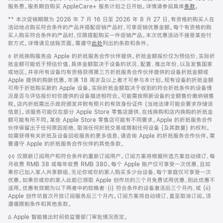
服务费。服务期自购买 AppleCare+ 服务计划之日开始。详情请参阅具体
条款
。
脚
** 本次促销期限为 2026 年 7 月 16 日至 2026 年 8 月 27 日，有资格的购买人在
注
活动地点购买符合条件的产品并搭配促销产品时，可享促销优惠金额。每个有资格的购
买人购买符合条件的产品时，仅限搭配购买一件促销产品。本次优惠活动不接受某些付
款方式。详情请见结账页面。需遵守
此处
列出的条款和条件。
脚
◊ 折抵换购服务由 Apple 的折抵服务合作伙伴提供。折抵金额报价仅为预估价，实际折
注
抵金额可能低于预估价值，具体金额取决于设备的状况、配置、推出年份，以及发售国家
或地区。并非所有设备均有资格获得第三方折抵服务合作伙伴提供的设备折抵金额或
Apple 提供的购新优惠。年满 18 周岁及以上者才可参与本计划。现有设备的折抵金额
可用于折抵购买新的 Apple 设备。实际折抵金额取决于收到的符合折抵条件的设备情
况是否与评估报价时你提供的设备描述相符合。可能需按照新设备的全额售价缴纳销售
税。店内折抵需出示政府颁发并附有照片的有效身份证件 (当地法律可能会要求存储该
信息)。该服务可能仅在部分 Apple Store 零售店提供，在线换购和店内换购的折抵金
额可能有所不同。某些 Apple Store 零售店可能有不同要求。Apple 的折抵服务合作
伙伴保留出于任何原因拒绝、取消任何折抵交易或限制任何设备 (及其数量) 的权利。
如需获得有关折抵及设备回收服务的更多信息，请咨询 Apple 的折抵服务合作伙伴。需
要遵守 Apple 的折抵服务合作伙伴的其他条款。
脚
◊◊ 仅限新订阅用户和符合条件的重新订阅用户。订阅方案将根据所选方案自动续订，每
注
月收费 RMB 38 或每年收费 RMB 380。每个 Apple 账户仅可享受一次优惠，且如
果你已加入家人共享群组，无论你或你的家人购买多少台设备，每个家庭仅可享受一次
优惠。如果你或你的家人此前已领取 Apple 创作坊的三个月免费试用优惠，则此优惠不
适用。优惠有效期为以下两者中的较晚者：(i) 符合条件的设备激活后三个月内，或 (ii)
Apple 创作坊首次开放订阅服务后三个月内。订阅方案将自动续订，直至取消订阅。须
遵循限制条件和其他条款。
脚
∆ Apple 智能推出时间依监管部门审批情况而定。