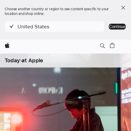
Choose another country or region to see content specific to your
location and shop online.
United States
Continue
Apple
打
开
Today at Apple
菜
单