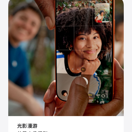
光⁠影漫⁠游