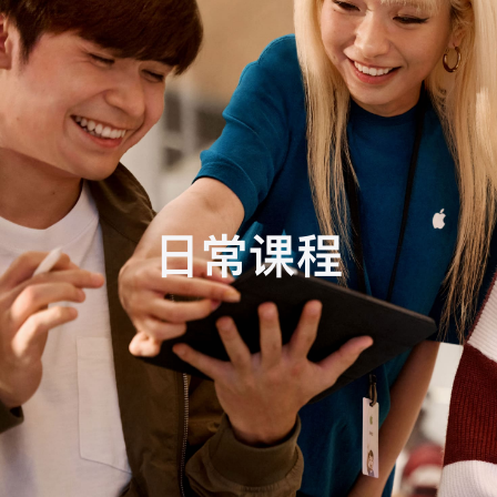
任
务
日常课程