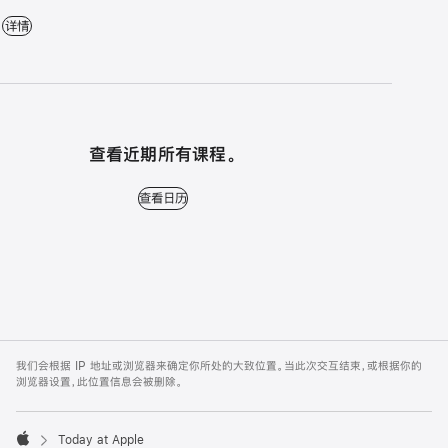
轻松入门：Apple Watch - 16:15 - 17:15 - Apple 大连恒隆广场
详情
查看近期所有课程。
查看日历 - 查看近期所有课程。
查看日历
Apple
Footer
我们会根据 IP 地址或浏览器来确定你所处的大致位置。当此次交互结束，或根据你的
浏览器设置，此位置信息会被删除。
Today at Apple