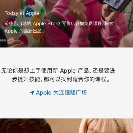
Today at Apple
前往你当地的 Apple Store 零售店参加免费课程，探索
Apple 的最新出品。
day
为
在
拍⁠出
iPhone
你
iPad
电⁠影⁠级
ple
的
上
画⁠面
团
创
无论你是想上手使用新 Apple 产品，还是要进
Today
队
作
一步提升技能，都可以找到适合你的课程。
预
超
约
级
at
Apple 大连恒隆广场
专
英
属
雄，
Apple
课
执
。
行
救
助