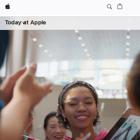
Apple
日常课程
亲子
打
开
Today at Apple
菜
单