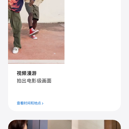
视⁠频漫⁠游
拍⁠出电⁠影⁠级画⁠面
查看时间和地点