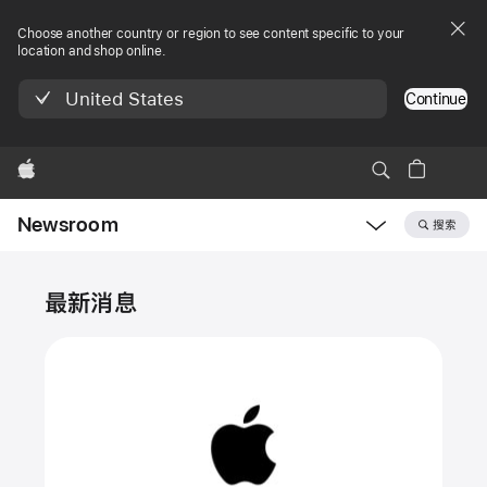
Choose another country or region to see content specific to your
location and shop online.
United States
Continue
Apple
Newsroom
搜索
Open
Newsroom
新
navigation
最新消息
闻
中
心