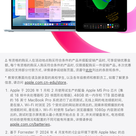
Apple
Footer
Δ
有资格的购买人在活动地点购买符合条件的产品并搭配促销产品时，可享促销优惠金
额。每个有资格的购买人购买符合条件的产品时，仅限搭配购买一件促销产品。本次优惠
活动仅支持部分付款方式，详情请参阅结账页面。须遵守
此处
列出的条款和条件。
*
教育优惠面向在读及新录取的高校学生，以及各年级教师和教职员工。如需了解更多
信息，请访问
apple.com.cn-edu/store
。
Apple 于 2026 年 1 月和 2 月使用试生产的配备 Apple M5 Pro 芯片 (集
成 18 核中央处理器和 20 核图形处理器)、48GB 统一内存和 1TB 固态硬盘
的 16 英寸 MacBook Pro 系统进行了此项测试。无线上网的电池续航时间，
是在接入 Wi-Fi 时浏览 25 个受欢迎的网站测试得出的。流媒体视频播放的电
池续航时间，是在接入 Wi-Fi 时使用 Safari 浏览器播放 1080p 内容测试得
出的。测试时显示屏亮度从最小亮度开始点击 8 次，并关闭键盘背光。电池续航
时间依使用情况和配置的不同可能有所差异。详情请参阅
apple.com.cn/batteries
。
基于 Forrester 于 2024 年 4 月发布的《企业环境下使用 Apple Mac 的总