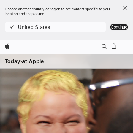
Choose another country or region to see content specific to your
location and shop online.
United States
Continue
Apple
打
开
Today at Apple
菜
单