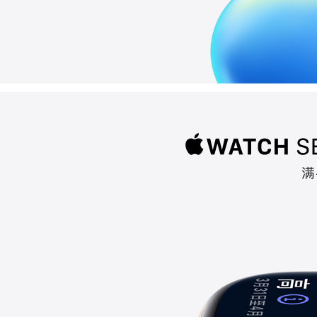
o
现已集结
。
满