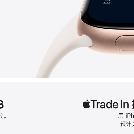
3
用 i
代
。
预计为