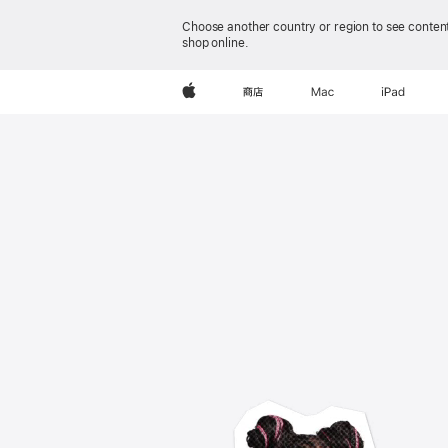
Apple
Choose another country or region to see content
shop online.
(中
Apple
商店
Mac
iPad
国
大
陆)
-
官
方
网