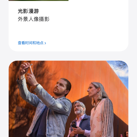
光⁠影漫⁠游
外⁠景人⁠像摄⁠影
查看时间和地点