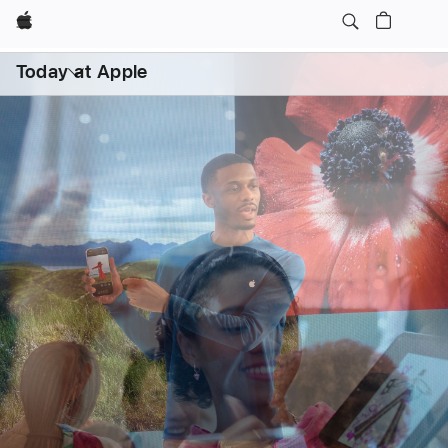
Apple
Apple Store 零售店最现场
日常课程
亲子
打
开
Today at Apple
菜
单