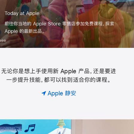
Today at Apple
前往你当地的 Apple Store 零售店参加免费课程，探索
Apple 的最新出品。
day
为
⁠蓝
跟
用
你
盒
着
iPhone
ple
的
子
ami
拍
团
⁠用
出
无论你是想上手使用新 Apple 产品，还是要进
Today
队
Apple
更
一步提升技能，都可以找到适合你的课程。
预
创
精
约
作
彩
at
Apple 静安
专
坊⁠制
的
属
作⁠生
照
Apple
课
活⁠短
片
。
片