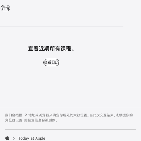
轻松入门：iPad - 13:30 - 14:30 - Apple 长沙
详情
查看近期所有课程。
查看日历 - 查看近期所有课程。
查看日历
Apple
Footer
我们会根据 IP 地址或浏览器来确定你所处的大致位置。当此次交互结束，或根据你的
浏览器设置，此位置信息会被删除。
Today at Apple