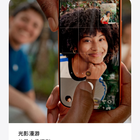
光⁠影漫⁠游