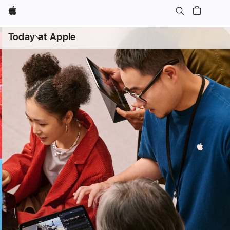
Apple
日常课程
亲子
打
开
Today at Apple
菜
单