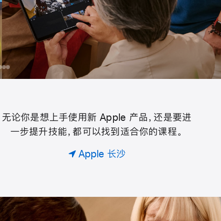
为你的团队预约专属课程。
编程、设计，或是探索摄影艺术。查找最适合你们的课程，
一起来学习和创造，用喜爱的产品实现更多可能。
day
为
iPhone
在
用
你
iPad
iPhone
ple
的
上
拍
团
用
视⁠频
无论你是想上手使用新 Apple 产品，还是要进
Today
队
Apple Pencil
一步提升技能，都可以找到适合你的课程。
预
绘⁠画
约
at
Apple 长沙
专
属
Apple
课
。