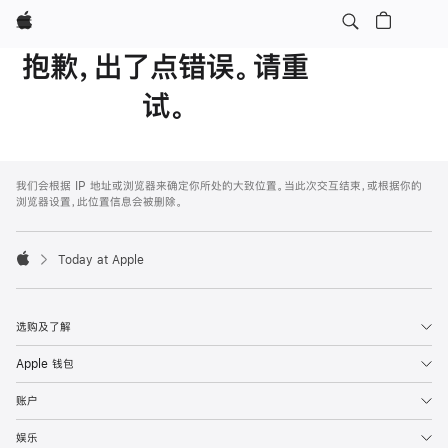
Apple
抱歉，出了点错误。请重
试。
Apple
Footer
我们会根据 IP 地址或浏览器来确定你所处的大致位置。当此次交互结束，或根据你的
浏览器设置，此位置信息会被删除。
Today at Apple
Apple
选购及了解
Apple 钱包
账户
娱乐