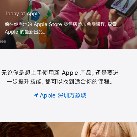
Today at Apple
前往你当地的 Apple Store 零售店参加免费课程，探索
Apple 的最新出品。
day
为
在
用
用
你
iPad
iPhone
iPhone
ple
的
上
拍
拍
团
创
出
视⁠频
无论你是想上手使用新 Apple 产品，还是要进
Today
队
作
更
一步提升技能，都可以找到适合你的课程。
预
超
精
约
级
彩
at
Apple 深圳万象城
专
英
的
属
雄，
照
Apple
课
执
片
。
行
救
助