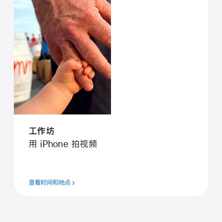
工⁠作⁠坊
用 iPhone 拍视⁠频
查看时间和地点