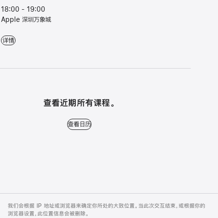
18:00 - 19:00
Apple 深圳万象城
轻⁠松入⁠门⁠：Mac - 18:00 - 19:00 - Apple 深圳万象城
详情
查看近期所有课程。
查看日历 - 查看近期所有课程。
查看日历
Apple
Footer
我们会根据 IP 地址或浏览器来确定你所处的大致位置。当此次交互结束，或根据你的
浏览器设置，此位置信息会被删除。