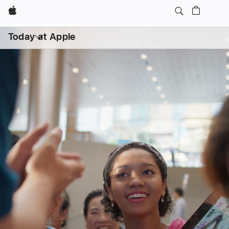
Apple
日常课程
亲子
打
开
Today at Apple
菜
单