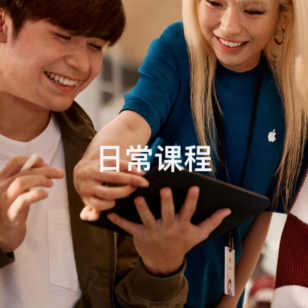
任
务
日常课程