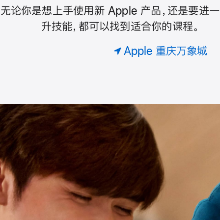
预
绘⁠画
精
无论你是想上手使用新 Apple 产品，还是要进
Today
约
彩
升技能，都可以找到适合你的课程。
专
的
属
at
照
Apple 重庆万象城
课
片
。
Apple