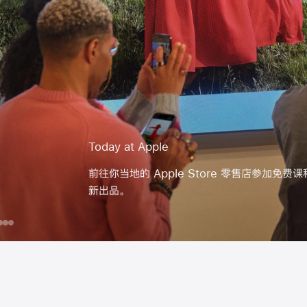
Today at Apple
前往你当地的 Apple Store 零售店参加免费课程，探索 App
新出品。
day
为
iPhone
在
用
你
iPad
iPhone
ple
的
上
拍
团
用
出
队
Apple Pencil
更