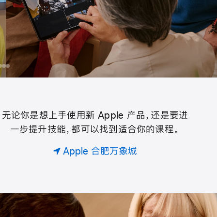
为你的团队预约专属课程。
编程、设计，或是探索摄影艺术。查找最适合你们的课程，
一起来学习和创造，用喜爱的产品实现更多可能。
day
为
iPhone
在
用
你
iPad
iPhone
ple
的
上
拍
团
用
视⁠频
无论你是想上手使用新 Apple 产品，还是要进
Today
队
Apple Pencil
一步提升技能，都可以找到适合你的课程。
预
绘⁠画
约
at
Apple 合肥万象城
专
属
Apple
课
。