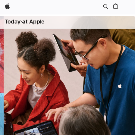
Apple
日常课程
亲子
打
开
Today at Apple
菜
单