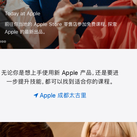
Today at Apple
前往你当地的 Apple Store 零售店参加免费课程，探索
Apple 的最新出品。
day
为
iPhone
Apple
用
你
Watch
iPhone
ple
的
拍
团
视⁠频
无论你是想上手使用新 Apple 产品，还是要进
Today
队
一步提升技能，都可以找到适合你的课程。
预
约
at
Apple 成都太古里
专
属
Apple
课
。