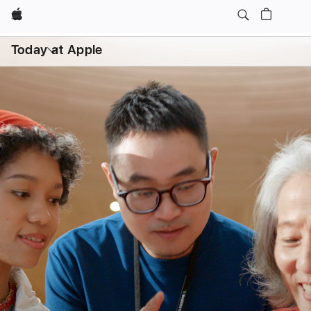
Apple
日常课程
亲子
打
开
Today at Apple
菜
单