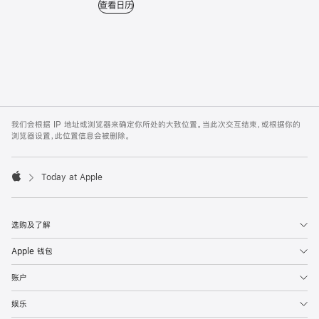
查看日历 - 查看近期所有课程。
查看日历
Apple
Footer
我们会根据 IP 地址或浏览器来确定你所处的大致位置。当此次交互结束，或根据你的
浏览器设置，此位置信息会被删除。
Today at Apple
Apple
选购及了解
Apple 钱包
账户
娱乐