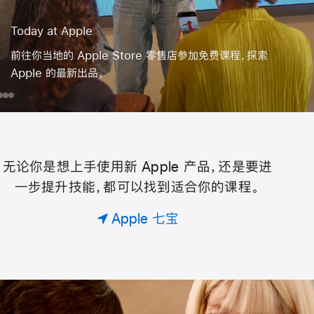
Today at Apple
前往你当地的 Apple Store 零售店参加免费课程，探索
Apple 的最新出品。
day
为
在
iPhone
外⁠景
你
iPad
人⁠像
ple
的
上
摄⁠影
团
创
无论你是想上手使用新 Apple 产品，还是要进
Today
队
作
一步提升技能，都可以找到适合你的课程。
预
超
约
级
at
Apple 七宝
专
英
属
雄，
Apple
课
执
。
行
救
助