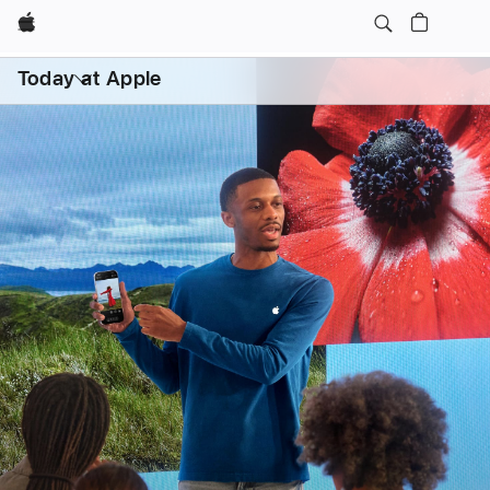
Apple
日常课程
亲子
打
开
Today at Apple
菜
单