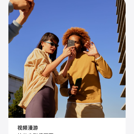
视⁠频漫⁠游