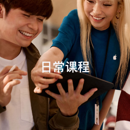
任
务
日常课程