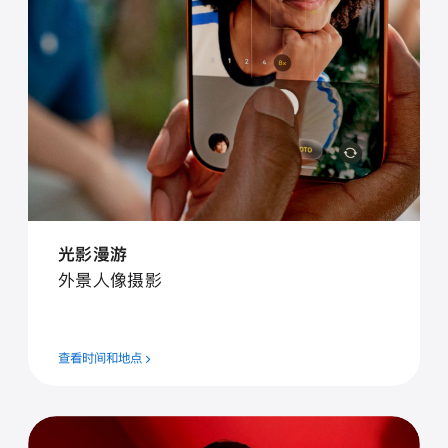
光⁠影漫⁠游
外⁠景人⁠像摄⁠影
查看时间和地点