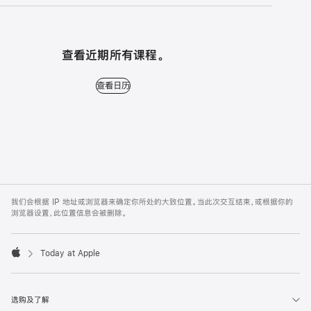
查看近期所有课程。
查看日历 - 查看近期所有课程。
查看日历
Apple
Footer
我们会根据 IP 地址或浏览器来确定你所处的大致位置。当此次交互结束，或根据你的
浏览器设置，此位置信息会被删除。
Today at Apple
Apple
选购及了解