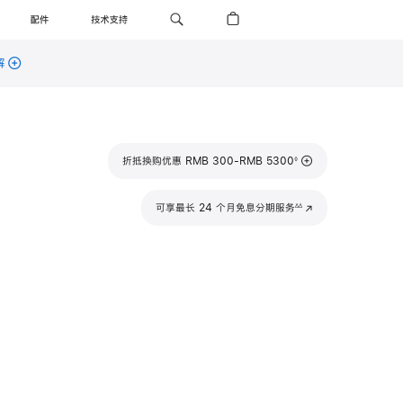
配件
技术支持
解
脚
折抵换购优惠 RMB 300-RMB 5300
◊
注
脚
可享最长 24 个月免息分期服务
(在
∆∆
注
新
窗
口
中
打
开)