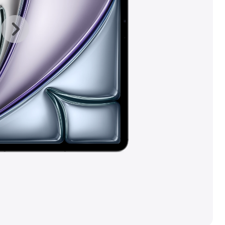
上
下
一
一
张
张
图
图
库
库
图
图
片
片