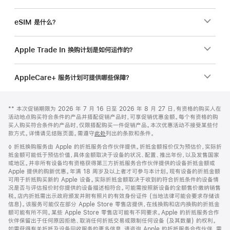
eSIM 是什么？
Apple Trade In 换购计划是如何运作的？
AppleCare+ 服务计划可提供哪些保障？
网
脚
脚
** 本次促销期限为 2026 年 7 月 16 日至 2026 年 8 月 27 日，有资格的购买人在
注
页
注
活动地点购买符合条件的产品并搭配促销产品时，可享促销优惠金额。每个有资格的购
页
买人购买符合条件的产品时，仅限搭配购买一件促销产品。本次优惠活动不接受某些付
款方式。详情请见结账页面。需遵守
此处
列出的条款和条件。
脚
脚
◊ 折抵换购服务由 Apple 的折抵服务合作伙伴提供。折抵金额报价仅为预估价，实际折
注
抵金额可能低于预估价值，具体金额取决于设备的状况、配置、推出年份，以及发售国家
或地区。并非所有设备均有资格获得第三方折抵服务合作伙伴提供的设备折抵金额或
Apple 提供的购新优惠。年满 18 周岁及以上者才可参与本计划。现有设备的折抵金额
可用于折抵购买新的 Apple 设备。实际折抵金额取决于收到的符合折抵条件的设备情
况是否与评估报价时你提供的设备描述相符合。可能需按照新设备的全额售价缴纳销售
税。店内折抵需出示政府颁发并附有照片的有效身份证件 (当地法律可能会要求存储该
信息)。该服务可能仅在部分 Apple Store 零售店提供，在线换购和店内换购的折抵金
额可能有所不同。某些 Apple Store 零售店可能有不同要求。Apple 的折抵服务合作
伙伴保留出于任何原因拒绝、取消任何折抵交易或限制任何设备 (及其数量) 的权利。
如需获得有关折抵及设备回收服务的更多信息，请咨询 Apple 的折抵服务合作伙伴。需