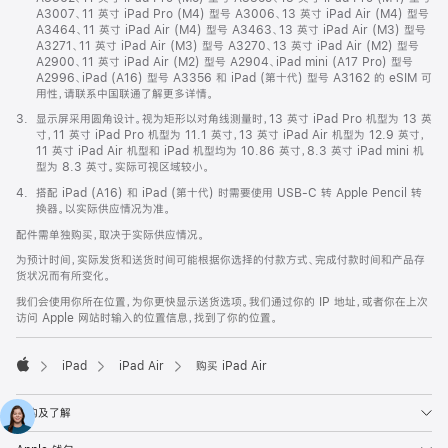
A3007、11 英寸 iPad Pro (M4) 型号 A3006、13 英寸 iPad Air (M4) 型号
A3464、11 英寸 iPad Air (M4) 型号 A3463、13 英寸 iPad Air (M3) 型号
A3271、11 英寸 iPad Air (M3) 型号 A3270、13 英寸 iPad Air (M2) 型号
A2900、11 英寸 iPad Air (M2) 型号 A2904、iPad mini (A17 Pro) 型号
A2996、iPad (A16) 型号 A3356 和 iPad (第十代) 型号 A3162 的 eSIM 可
用性，请联系中国联通了解更多详情。
脚
3.
显示屏采用圆角设计。视为矩形以对角线测量时，13 英寸 iPad Pro 机型为 13 英
注
寸，11 英寸 iPad Pro 机型为 11.1 英寸，13 英寸 iPad Air 机型为 12.9 英寸，
11 英寸 iPad Air 机型和 iPad 机型均为 10.86 英寸，8.3 英寸 iPad mini 机
型为 8.3 英寸。实际可视区域较小。
脚
4.
搭配 iPad (A16) 和 iPad (第十代) 时需要使用 USB-C 转 Apple Pencil 转
注
换器。以实际供应情况为准。
配件需单独购买，取决于实际供应情况。
为预计时间，实际发货和送货时间可能根据你选择的付款方式、完成付款时间和产品存
货状况而有所变化。
我们会使用你所在位置，为你更快显示送货选项。我们通过你的 IP 地址，或者你在上次
访问 Apple 网站时输入的位置信息，找到了你的位置。
iPad
iPad Air
购买 iPad Air
Apple
选购及了解