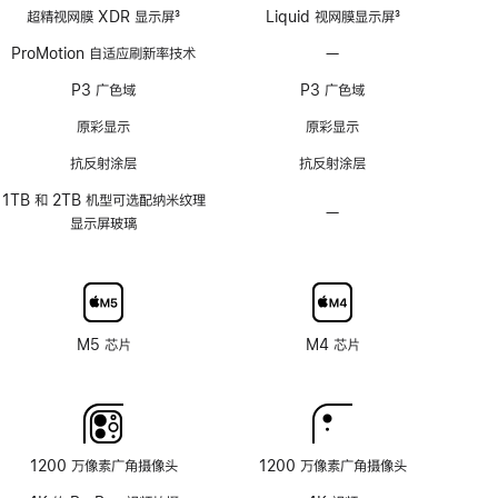
超精视网膜 XDR 显示屏
3
Liquid 视网膜显示屏
3
脚
脚
ProMotion 自适应刷新率技术
—
不
注
注
支
P3 广色域
P3 广色域
持
ProMotion
原彩显示
原彩显示
自
抗反射涂层
抗反射涂层
适
应
1TB 和 2TB 机型可选配纳米纹理
—
不
刷
显示屏玻璃
可
新
选
率
配
技
纳
术
米
M5 芯片
M4 芯片
纹
理
玻
璃
面
1200 万像素广角摄像头
1200 万像素广角摄像头
板