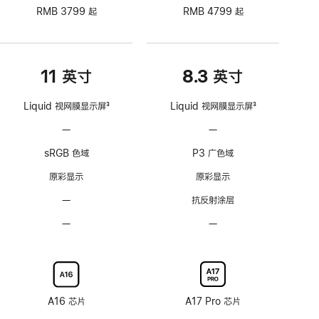
RMB 3799 起
RMB 4799 起
11 英寸
8.3 英寸
Liquid 视网膜显示屏
3
Liquid 视网膜显示屏
3
脚
脚
—
不
—
不
注
注
支
支
sRGB 色域
P3 广色域
持
持
ProMotion
ProMotion
原彩显示
原彩显示
自
自
—
无
抗反射涂层
适
适
抗
应
应
—
不
—
不
反
刷
刷
可
可
射
新
新
选
选
涂
率
率
配
配
层
技
技
纳
纳
术
术
米
米
A16 芯片
A17 Pro 芯片
纹
纹