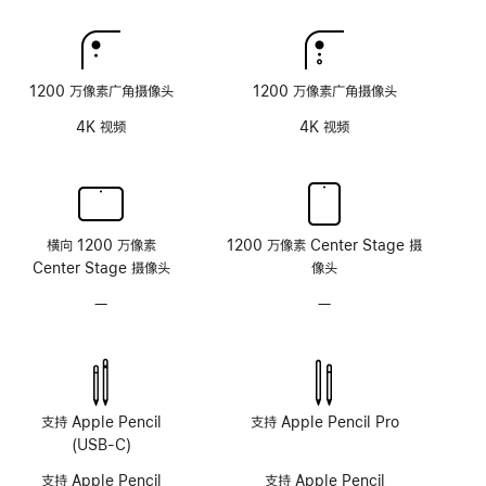
理
理
玻
玻
璃
璃
面
面
1200 万像素广角摄像头
1200 万像素广角摄像头
板
板
4K 视频
4K 视频
横向 1200 万像素
1200 万像素 Center Stage 摄
Center Stage 摄像头
像头
—
无
—
无
原
原
深
深
感
感
摄
摄
像
像
支持 Apple Pencil
支持 Apple Pencil Pro
头
头
(USB-C)
系
系
支持 Apple Pencil
支持 Apple Pencil
统
统