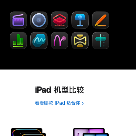
步
窗
了
口
解
中
-
打
Creator Studio
开)
iPad 机型比较
看看哪款 iPad 适合你