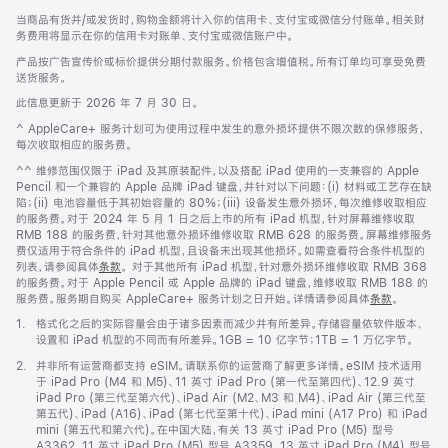
当商品有货并/或发货时，购物金额将计入你的信用卡、支付宝或微信分付账单。相关财
务费用将显示在你的信用卡对账单、支付宝或微信账户中。
产品按广告宣传价或标价提供分期付款服务。价格包含增值税。所有订单均可享受免费
送货服务。
此信息更新于 2026 年 7 月 30 日。
脚
^ AppleCare+ 服务计划可为使用过程中发生的意外损坏提供不限次数的保修服务，
注
每次收取相应的服务费。
脚
^^ 维修范围仅限于 iPad 及其原装配件，以及搭配 iPad 使用的一支兼容的 Apple
注
Pencil 和一个兼容的 Apple 品牌 iPad 键盘，并针对以下问题：(i) 材料或工艺存在缺
陷；(ii) 电池容量低于其初始容量的 80%；(iii) 设备发生意外损坏，每次维修收取相应
的服务费。对于 2024 年 5 月 1 日之后上市的所有 iPad 机型，针对屏幕维修收取
RMB 188 的服务费，针对其他意外损坏维修收取 RMB 628 的服务费。屏幕维修服务
费仅适用于符合条件的 iPad 机型，且设备未出现其他损坏。如需查看符合条件机型的
列表，请参阅具体
条款
。 对于其他所有 iPad 机型，针对意外损坏维修收取 RMB 368
的服务费。对于 Apple Pencil 或 Apple 品牌的 iPad 键盘，维修收取 RMB 188 的
服务费。服务期自购买 AppleCare+ 服务计划之日开始。详情请参阅具体
条款
。
脚
1.
格式化之后的实际容量会由于诸多因素而减少并有所差异。存储容量依软件版本、
注
设置和 iPad 机型的不同而有所差异。1GB = 10 亿字节；1TB = 1 万亿字节。
脚
2.
并非所有运营商都支持 eSIM。请联系你的运营商了解更多详情。eSIM 技术适用
注
于 iPad Pro (M4 和 M5)、11 英寸 iPad Pro (第一代至第四代)、12.9 英寸
iPad Pro (第三代至第六代)、iPad Air (M2、M3 和 M4)、iPad Air (第三代至
第五代)、iPad (A16)、iPad (第七代至第十代)、iPad mini (A17 Pro) 和 iPad
mini (第五代和第六代)。在中国大陆，有关 13 英寸 iPad Pro (M5) 型号
A3362、11 英寸 iPad Pro (M5) 型号 A3359、13 英寸 iPad Pro (M4) 型号