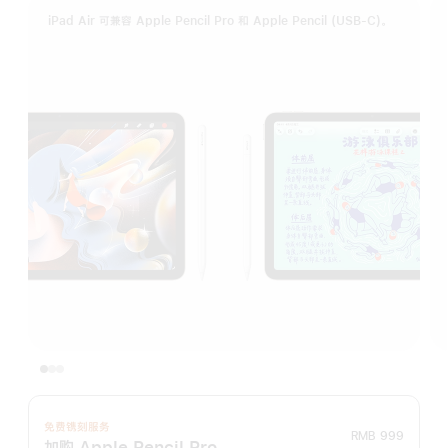
iPad Air 可兼容 Apple Pencil Pro 和 Apple Pencil (USB-C)。
免费镌刻服务
RMB 999
加购 Apple Pencil Pro