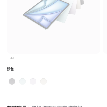
颜色
深
蓝
紫
星
空
色
色
光
灰
色
色