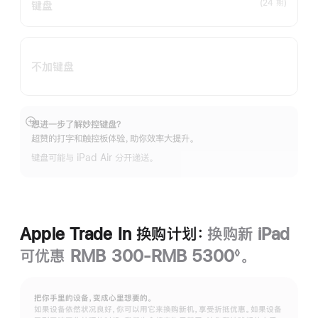
(24 期)
键盘
不加键盘
想进一步了解妙控键盘？
展
超赞的打字和触控板体验，助你效率大提升。
开
键盘可能与 iPad Air 分开递送。
Apple Trade In 换购计划：
换购新 iPad
可优惠 RMB 300-RMB 5300
。
◊
脚
注
把你手里的设备，变成心里想要的。
如果设备依然状况良好，你可以用它来换购新机，享受折抵优惠。如果设备