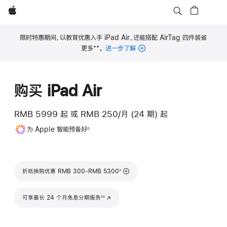
Apple
限时特惠期间，以教育优惠入手 iPad Air，还能搭配 AirTag 四件装省
**
更多
。
进一步了解
脚
注
购买 iPad Air
RMB 5999
起
或 RMB 250/月 (24 期) 起
脚
为 Apple 智能预备好
∆
注
脚注
折抵换购优惠 RMB 300-RMB 5300
◊
脚注
可享最长 24 个月免息分期服务
(在新窗口中打开)
∆∆