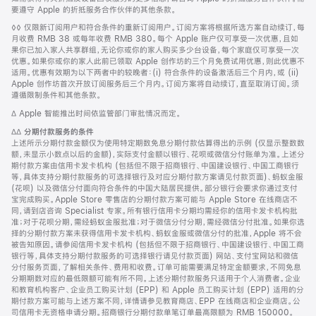
要遵守 Apple 的折抵服务合作伙伴的其他条款。
脚
◊◊ 仅限新订阅用户和符合条件的重新订阅用户。订阅方案将根据所选方案自动续订，每
注
月收费 RMB 38 或每年收费 RMB 380。每个 Apple 账户仅可享受一次优惠，且如
果你已加入家人共享群组，无论你或你的家人购买多少台设备，每个家庭仅可享受一次
优惠。如果你或你的家人此前已领取 Apple 创作坊的三个月免费试用优惠，则此优惠不
适用。优惠有效期为以下两者中的较晚者：(i) 符合条件的设备激活后三个月内，或 (ii)
Apple 创作坊首次开放订阅服务后三个月内。订阅方案将自动续订，直至取消订阅。须
遵循限制条件和其他条款。
脚
∆ Apple 智能推出时间依监管部门审批情况而定。
注
脚
∆∆
分期付款服务的条件
注
上述所示分期付款金额仅为使用特定期数免息分期付款估算得出的示例 (仅显示整数数
额，未显示小数点以后的金额)，实际支付金额以银行、花呗或微信分付账单为准。上述分
期付款方案由信用卡发卡机构 (包括但不限于招商银行、中国建设银行、中国工商银行
等，具体支持分期付款服务的可选择银行及对应分期付款方案请见付款页面)、蚂蚁金服
(花呗) 以及微信分付面向符合条件的中国大陆居民提供。部分银行会要求你通过支付
宝完成购买。Apple Store 零售店的分期付款方案可能与 Apple Store 在线商店不
同，请到店咨询 Specialist 专家。所有银行信用卡分期均需经你的信用卡发卡机构批
准；对于花呗分期，需经蚂蚁金服批准；对于微信分付分期，需经微信分付批准。如果你选
择的分期付款方案未获得信用卡发卡机构、蚂蚁金服或微信分付的批准，Apple 将不会
被告知原因。请参阅信用卡发卡机构 (包括但不限于招商银行、中国建设银行、中国工商
银行等，具体支持分期付款服务的可选择银行请见付款页面) 网站、支付宝网站和微信
分付服务页面，了解相关条件、费用和收费。订单可能需要满足特定金额要求，不同免息
分期期数对应的最低限额可能有所不同。上述分期付款服务只适用于个人消费者。企业
和教育机构客户、企业员工购买计划 (EPP) 和 Apple 员工购买计划 (EPP) 适用的分
期付款方案可能与上述方案不同，详情请参见教育商店、EPP 在线商店和企业商店。公
司信用卡无资格申请分期。招商银行分期付款单笔订单最高限额为 RMB 150000。