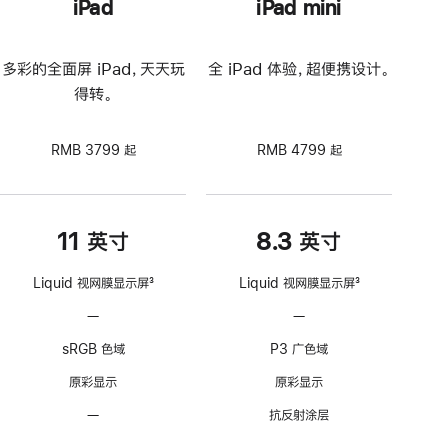
iPad
iPad mini
多彩的全面屏 iPad，天天玩
全 iPad 体验，超便携设计。
得转。
RMB 3799 起
RMB 4799 起
11 英寸
8.3 英寸
Liquid 视网膜显示屏
3
Liquid 视网膜显示屏
3
脚
脚
—
不
—
不
注
注
支
支
sRGB 色域
P3 广色域
持
持
ProMotion
ProMotion
原彩显示
原彩显示
自
自
—
无
抗反射涂层
适
适
抗
应
应
—
不
—
不