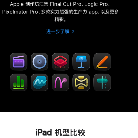
注
Apple 创作坊汇集 Final Cut Pro、Logic Pro、
Pixelmator Pro、多款实力超强的生产力 app，以及更多
精彩。
进一步了解
进
(在
一
新
步
窗
了
口
解
中
-
打
Creator Studio
开)
iPad 机型比较