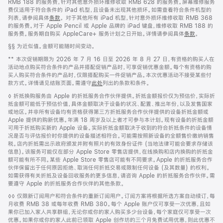
RMB 188 的服务费，针对其他意外损坏维修收取 RMB 628 的服务费。屏幕维修服务
费仅适用于符合条件的 iPad 机型，且设备未出现其他损坏。如需查看符合条件机型的
列表，请参阅具体
条款
。 对于其他所有 iPad 机型，针对意外损坏维修收取 RMB 368
的服务费。对于 Apple Pencil 或 Apple 品牌的 iPad 键盘，维修收取 RMB 188 的
服务费。服务期自购买 AppleCare+ 服务计划之日开始。详情请参阅具体
条款
。
脚
§§ 为近似值。金额可能随时间变动。
注
脚
** 本次促销期限为 2026 年 7 月 16 日至 2026 年 8 月 27 日，有资格的购买人在
注
活动地点购买符合条件的产品并搭配促销产品时，可享促销优惠金额。每个有资格的购
买人购买符合条件的产品时，仅限搭配购买一件促销产品。本次优惠活动不接受某些付
款方式。详情请见结账页面。需遵守
此处
列出的条款和条件。
脚
◊ 折抵换购服务由 Apple 的折抵服务合作伙伴提供。折抵金额报价仅为预估价，实际折
注
抵金额可能低于预估价值，具体金额取决于设备的状况、配置、推出年份，以及发售国家
或地区。并非所有设备均有资格获得第三方折抵服务合作伙伴提供的设备折抵金额或
Apple 提供的购新优惠。年满 18 周岁及以上者才可参与本计划。现有设备的折抵金额
可用于折抵购买新的 Apple 设备。实际折抵金额取决于收到的符合折抵条件的设备情
况是否与评估报价时你提供的设备描述相符合。可能需按照新设备的全额售价缴纳销售
税。店内折抵需出示政府颁发并附有照片的有效身份证件 (当地法律可能会要求存储该
信息)。该服务可能仅在部分 Apple Store 零售店提供，在线换购和店内换购的折抵金
额可能有所不同。某些 Apple Store 零售店可能有不同要求。Apple 的折抵服务合作
伙伴保留出于任何原因拒绝、取消任何折抵交易或限制任何设备 (及其数量) 的权利。
如需获得有关折抵及设备回收服务的更多信息，请咨询 Apple 的折抵服务合作伙伴。需
要遵守 Apple 的折抵服务合作伙伴的其他条款。
脚
◊◊ 仅限新订阅用户和符合条件的重新订阅用户。订阅方案将根据所选方案自动续订，每
注
月收费 RMB 38 或每年收费 RMB 380。每个 Apple 账户仅可享受一次优惠，且如
果你已加入家人共享群组，无论你或你的家人购买多少台设备，每个家庭仅可享受一次
优惠。如果你或你的家人此前已领取 Apple 创作坊的三个月免费试用优惠，则此优惠不