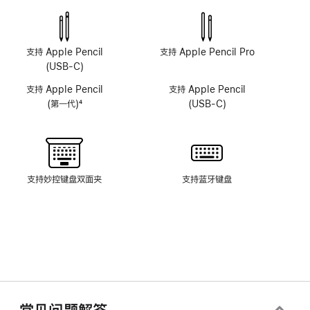
深
深
感
感
摄
摄
像
像
支持 Apple Pencil
支持 Apple Pencil Pro
头
头
(USB-C)
系
系
支持 Apple Pencil
支持 Apple Pencil
统
统
(第一代)
4
(USB-C)
脚
注
支持妙控键盘双面夹
支持蓝牙键盘
常见问题解答