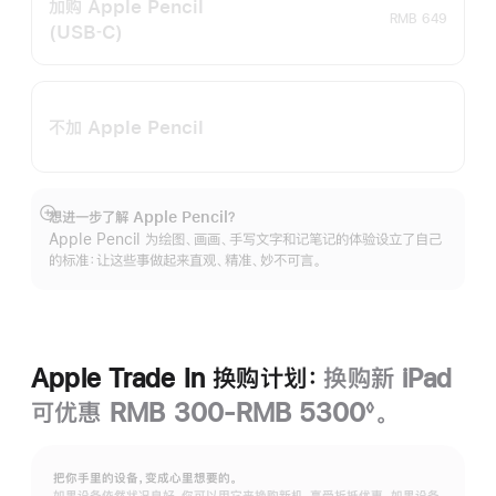
加购 Apple Pencil
RMB 649
(USB‑C)
不加 Apple Pencil
想进一步了解 Apple Pencil？
展
Apple Pencil 为绘图、画画、手写文字和记笔记的体验设立了自己
开
的标准：让这些事做起来直观、精准、妙不可言。
Apple Trade In 换购计划：
换购新 iPad
可优惠 RMB 300-RMB 5300
。
◊
脚
注
把你手里的设备，变成心里想要的。
如果设备依然状况良好，你可以用它来换购新机，享受折抵优惠。如果设备