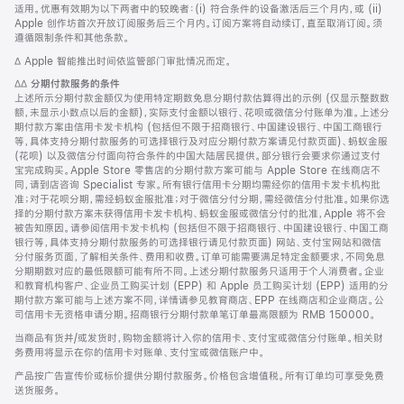
适用。优惠有效期为以下两者中的较晚者：(i) 符合条件的设备激活后三个月内，或 (ii)
Apple 创作坊首次开放订阅服务后三个月内。订阅方案将自动续订，直至取消订阅。须
遵循限制条件和其他条款。
脚
∆ Apple 智能推出时间依监管部门审批情况而定。
注
脚
∆∆
分期付款服务的条件
注
上述所示分期付款金额仅为使用特定期数免息分期付款估算得出的示例 (仅显示整数数
额，未显示小数点以后的金额)，实际支付金额以银行、花呗或微信分付账单为准。上述分
期付款方案由信用卡发卡机构 (包括但不限于招商银行、中国建设银行、中国工商银行
等，具体支持分期付款服务的可选择银行及对应分期付款方案请见付款页面)、蚂蚁金服
(花呗) 以及微信分付面向符合条件的中国大陆居民提供。部分银行会要求你通过支付
宝完成购买。Apple Store 零售店的分期付款方案可能与 Apple Store 在线商店不
同，请到店咨询 Specialist 专家。所有银行信用卡分期均需经你的信用卡发卡机构批
准；对于花呗分期，需经蚂蚁金服批准；对于微信分付分期，需经微信分付批准。如果你选
择的分期付款方案未获得信用卡发卡机构、蚂蚁金服或微信分付的批准，Apple 将不会
被告知原因。请参阅信用卡发卡机构 (包括但不限于招商银行、中国建设银行、中国工商
银行等，具体支持分期付款服务的可选择银行请见付款页面) 网站、支付宝网站和微信
分付服务页面，了解相关条件、费用和收费。订单可能需要满足特定金额要求，不同免息
分期期数对应的最低限额可能有所不同。上述分期付款服务只适用于个人消费者。企业
和教育机构客户、企业员工购买计划 (EPP) 和 Apple 员工购买计划 (EPP) 适用的分
期付款方案可能与上述方案不同，详情请参见教育商店、EPP 在线商店和企业商店。公
司信用卡无资格申请分期。招商银行分期付款单笔订单最高限额为 RMB 150000。
当商品有货并/或发货时，购物金额将计入你的信用卡、支付宝或微信分付账单。相关财
务费用将显示在你的信用卡对账单、支付宝或微信账户中。
产品按广告宣传价或标价提供分期付款服务。价格包含增值税。所有订单均可享受免费
送货服务。