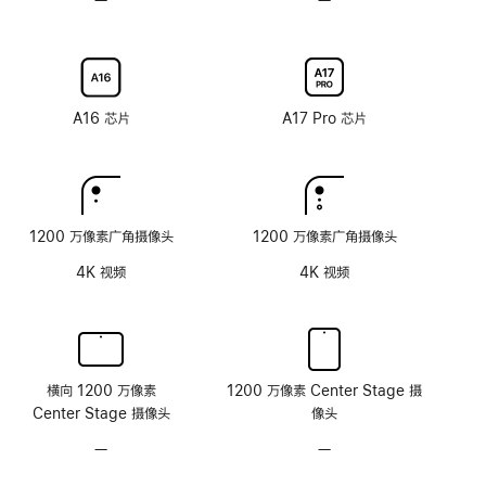
反
刷
刷
可
可
射
新
新
选
选
涂
率
率
配
配
层
技
技
纳
纳
术
术
米
米
A16 芯片
A17 Pro 芯片
纹
纹
理
理
玻
玻
璃
璃
面
面
1200 万像素广角摄像头
1200 万像素广角摄像头
板
板
4K 视频
4K 视频
横向 1200 万像素
1200 万像素 Center Stage 摄
Center Stage 摄像头
像头
—
无
—
无
原
原