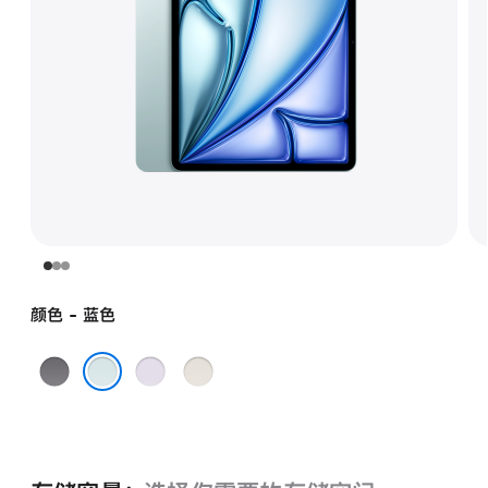
颜色 - 蓝色
深
紫
星
空
色
光
蓝色
灰
色
色