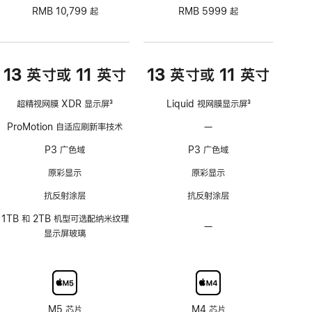
RMB 10,799 起
RMB 5999 起
13 英寸或 11 英寸
13 英寸或 11 英寸
超精视网膜 XDR 显示屏
3
Liquid 视网膜显示屏
3
脚
脚
ProMotion 自适应刷新率技术
—
不
注
注
支
P3 广色域
P3 广色域
持
ProMotion
原彩显示
原彩显示
自
抗反射涂层
抗反射涂层
适
应
1TB 和 2TB 机型可选配纳米纹理
—
不
刷
显示屏玻璃
可
新
选
率
配
技
纳
术
米
M5 芯片
M4 芯片