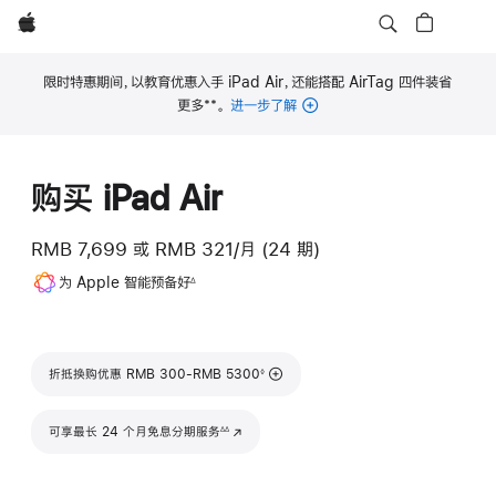
Apple
限时特惠期间，以教育优惠入手 iPad Air，还能搭配 AirTag 四件装省
**
更多
。
进一步了解
脚
注
购买 iPad Air
RMB 7,699
或
RMB 321/月 (24 期)
脚
为 Apple 智能预备好
∆
注
脚注
折抵换购优惠 RMB 300-RMB 5300
◊
脚注
可享最长 24 个月免息分期服务
(在新窗口中打开)
∆∆