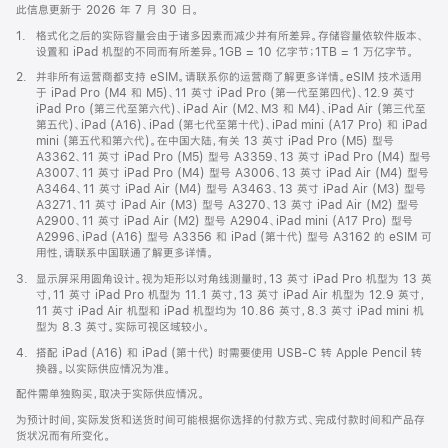
此信息更新于 2026 年 7 月 30 日。
脚
1.
格式化之后的实际容量会由于诸多因素而减少并有所差异。存储容量依软件版本、
注
设置和 iPad 机型的不同而有所差异。1GB = 10 亿字节；1TB = 1 万亿字节。
脚
2.
并非所有运营商都支持 eSIM。请联系你的运营商了解更多详情。eSIM 技术适用
注
于 iPad Pro (M4 和 M5)、11 英寸 iPad Pro (第一代至第四代)、12.9 英寸
iPad Pro (第三代至第六代)、iPad Air (M2、M3 和 M4)、iPad Air (第三代至
第五代)、iPad (A16)、iPad (第七代至第十代)、iPad mini (A17 Pro) 和 iPad
mini (第五代和第六代)。在中国大陆，有关 13 英寸 iPad Pro (M5) 型号
A3362、11 英寸 iPad Pro (M5) 型号 A3359、13 英寸 iPad Pro (M4) 型号
A3007、11 英寸 iPad Pro (M4) 型号 A3006、13 英寸 iPad Air (M4) 型号
A3464、11 英寸 iPad Air (M4) 型号 A3463、13 英寸 iPad Air (M3) 型号
A3271、11 英寸 iPad Air (M3) 型号 A3270、13 英寸 iPad Air (M2) 型号
A2900、11 英寸 iPad Air (M2) 型号 A2904、iPad mini (A17 Pro) 型号
A2996、iPad (A16) 型号 A3356 和 iPad (第十代) 型号 A3162 的 eSIM 可
用性，请联系中国联通了解更多详情。
脚
3.
显示屏采用圆角设计。视为矩形以对角线测量时，13 英寸 iPad Pro 机型为 13 英
注
寸，11 英寸 iPad Pro 机型为 11.1 英寸，13 英寸 iPad Air 机型为 12.9 英寸，
11 英寸 iPad Air 机型和 iPad 机型均为 10.86 英寸，8.3 英寸 iPad mini 机
型为 8.3 英寸。实际可视区域较小。
脚
4.
搭配 iPad (A16) 和 iPad (第十代) 时需要使用 USB-C 转 Apple Pencil 转
注
换器。以实际供应情况为准。
配件需单独购买，取决于实际供应情况。
为预计时间，实际发货和送货时间可能根据你选择的付款方式、完成付款时间和产品存
货状况而有所变化。