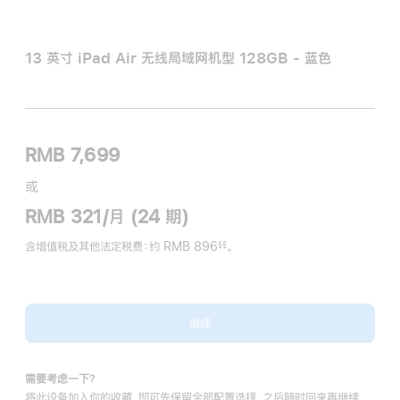
13 英寸 iPad Air 无线局域网机型 128GB - 蓝色
RMB 7,699
或
RMB 321/月 (24 期)
含增值税及其他法定税费
：约 RMB 896
。
§§
脚
注
继续
需要考虑一下？
将此设备加入你的收藏，即可先保留全部配置选择，之后随时回来再继续