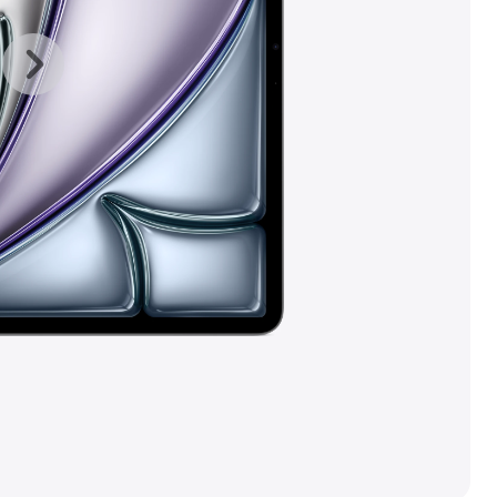
上
下
一
一
张
张
图
图
库
库
图
图
片
片