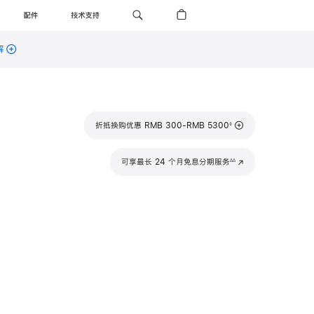
配件
技术支持
解
脚
折抵换购优惠 RMB 300-RMB 5300
◊
注
脚
可享最长 24 个月免息分期服务
(在
∆∆
注
新
窗
口
中
打
开)