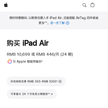
Apple
限时特惠期间，以教育优惠入手 iPad Air，还能搭配 AirTag 四件装省
**
更多
。
进一步了解
脚
注
购买 iPad Air
RMB 10,699
或
RMB 446/月 (24 期)
脚
为 Apple 智能预备好
∆
注
脚注
折抵换购优惠 RMB 300-RMB 5300
◊
脚注
可享最长 24 个月免息分期服务
(在新窗口中打开)
∆∆