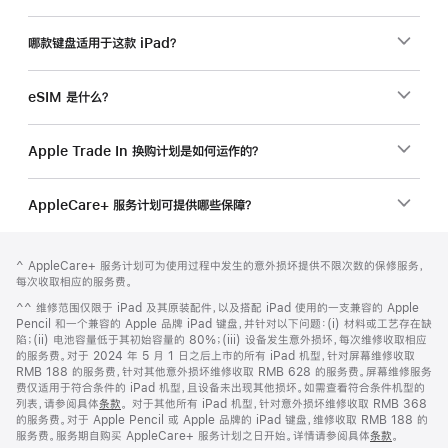
哪款键盘适用于这款 iPad？
eSIM 是什么？
Apple Trade In 换购计划是如何运作的？
AppleCare+ 服务计划可提供哪些保障？
网
脚
脚
^ AppleCare+ 服务计划可为使用过程中发生的意外损坏提供不限次数的保修服务，
注
页
注
每次收取相应的服务费。
页
脚
^^ 维修范围仅限于 iPad 及其原装配件，以及搭配 iPad 使用的一支兼容的 Apple
脚
注
Pencil 和一个兼容的 Apple 品牌 iPad 键盘，并针对以下问题：(i) 材料或工艺存在缺
陷；(ii) 电池容量低于其初始容量的 80%；(iii) 设备发生意外损坏，每次维修收取相应
的服务费。对于 2024 年 5 月 1 日之后上市的所有 iPad 机型，针对屏幕维修收取
RMB 188 的服务费，针对其他意外损坏维修收取 RMB 628 的服务费。屏幕维修服务
费仅适用于符合条件的 iPad 机型，且设备未出现其他损坏。如需查看符合条件机型的
列表，请参阅具体
条款
。 对于其他所有 iPad 机型，针对意外损坏维修收取 RMB 368
的服务费。对于 Apple Pencil 或 Apple 品牌的 iPad 键盘，维修收取 RMB 188 的
服务费。服务期自购买 AppleCare+ 服务计划之日开始。详情请参阅具体
条款
。