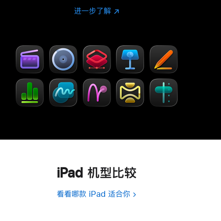
进一步了解
进
(在
一
新
步
窗
了
口
解
中
-
打
Creator Studio
开)
iPad 机型比较
看看哪款 iPad 适合你