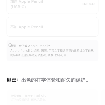
加购 Apple Pencil
RMB 649
(USB‑C)
不加 Apple Pencil
想进一步了解 Apple Pencil？
展
Apple Pencil 为绘图、画画、手写文字和记笔记的体验设立了自己
开
的标准：让这些事做起来直观、精准、妙不可言。
键盘：
出色的打字体验和耐久的保‍护。
妙控键盘 – 适用于 iPad Air。
打字的感觉舒适、安静，又灵敏。