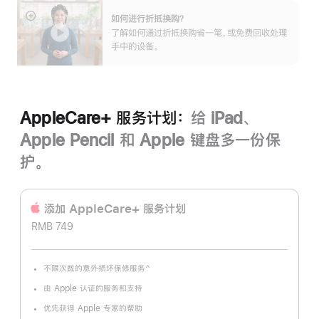
如何进行折抵换购？
展
了解如何通过折抵换购省一笔，或免费回收处理
开
手中的设备。
AppleCare+ 服务计划：
给 iPad、
Apple Pencil 和 Apple 键盘多一份保
护。
添加 AppleCare+ 服务计‍划
RMB 749
^
不限次数的意外损坏保修服务
脚
注
由 Apple 认证的服务和支持
优先获得 Apple 专家的帮助