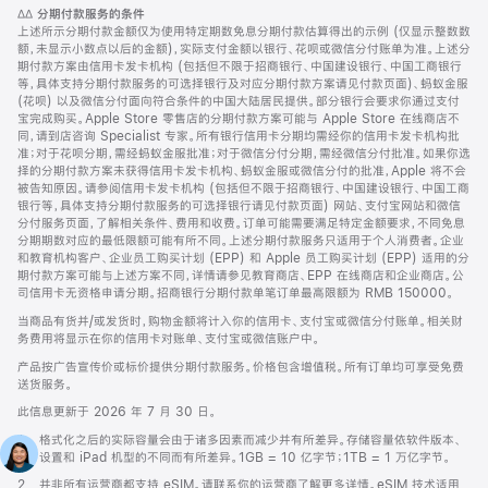
注
脚
∆∆
分期付款服务的条件
注
上述所示分期付款金额仅为使用特定期数免息分期付款估算得出的示例 (仅显示整数数
额，未显示小数点以后的金额)，实际支付金额以银行、花呗或微信分付账单为准。上述分
期付款方案由信用卡发卡机构 (包括但不限于招商银行、中国建设银行、中国工商银行
等，具体支持分期付款服务的可选择银行及对应分期付款方案请见付款页面)、蚂蚁金服
(花呗) 以及微信分付面向符合条件的中国大陆居民提供。部分银行会要求你通过支付
宝完成购买。Apple Store 零售店的分期付款方案可能与 Apple Store 在线商店不
同，请到店咨询 Specialist 专家。所有银行信用卡分期均需经你的信用卡发卡机构批
准；对于花呗分期，需经蚂蚁金服批准；对于微信分付分期，需经微信分付批准。如果你选
择的分期付款方案未获得信用卡发卡机构、蚂蚁金服或微信分付的批准，Apple 将不会
被告知原因。请参阅信用卡发卡机构 (包括但不限于招商银行、中国建设银行、中国工商
银行等，具体支持分期付款服务的可选择银行请见付款页面) 网站、支付宝网站和微信
分付服务页面，了解相关条件、费用和收费。订单可能需要满足特定金额要求，不同免息
分期期数对应的最低限额可能有所不同。上述分期付款服务只适用于个人消费者。企业
和教育机构客户、企业员工购买计划 (EPP) 和 Apple 员工购买计划 (EPP) 适用的分
期付款方案可能与上述方案不同，详情请参见教育商店、EPP 在线商店和企业商店。公
司信用卡无资格申请分期。招商银行分期付款单笔订单最高限额为 RMB 150000。
当商品有货并/或发货时，购物金额将计入你的信用卡、支付宝或微信分付账单。相关财
务费用将显示在你的信用卡对账单、支付宝或微信账户中。
产品按广告宣传价或标价提供分期付款服务。价格包含增值税。所有订单均可享受免费
送货服务。
此信息更新于 2026 年 7 月 30 日。
脚
1.
格式化之后的实际容量会由于诸多因素而减少并有所差异。存储容量依软件版本、
注
设置和 iPad 机型的不同而有所差异。1GB = 10 亿字节；1TB = 1 万亿字节。
脚
2.
并非所有运营商都支持 eSIM。请联系你的运营商了解更多详情。eSIM 技术适用