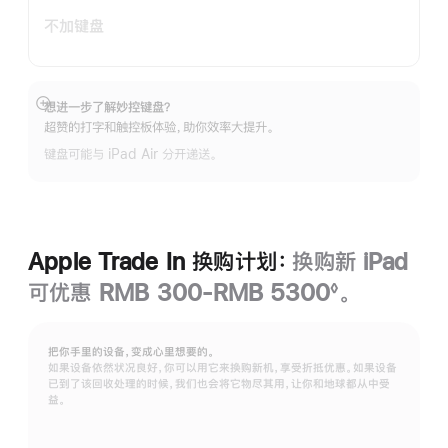
不加键盘
想进一步了解妙控键盘？
展
超赞的打字和触控板体验，助你效率大提升。
开
键盘可能与 iPad Air 分开递送。
Apple Trade In 换购计划：
换购新 iPad
可优惠 RMB 300-RMB 5300
。
◊
脚
注
把你手里的设备，变成心里想要的。
如果设备依然状况良好，你可以用它来换购新机，享受折抵优惠。如果设备
已到了该回收处理的时候，我们也会将它物尽其用，让你和地球都从中受
益。