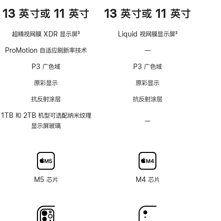
13 英寸或 11 英寸
13 英寸或 11 英寸
超精视网膜 XDR 显示屏
3
Liquid 视网膜显示屏
3
脚
脚
ProMotion 自适应刷新率技术
—
不
注
注
支
P3 广色域
P3 广色域
持
ProMotion
原彩显示
原彩显示
自
抗反射涂层
抗反射涂层
适
应
1TB 和 2TB 机型可选配纳米纹理
—
不
刷
显示屏玻璃
可
新
选
率
配
技
纳
术
米
M5 芯片
M4 芯片
纹
理
玻
璃