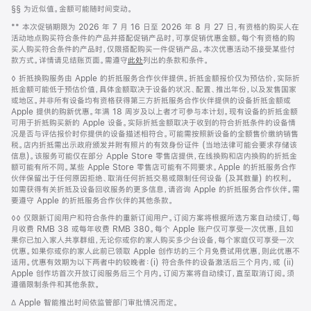
脚
§§ 为近似值。金额可能随时间变动。
注
脚
** 本次促销期限为 2026 年 7 月 16 日至 2026 年 8 月 27 日，有资格的购买人在
注
活动地点购买符合条件的产品并搭配促销产品时，可享促销优惠金额。每个有资格的购
买人购买符合条件的产品时，仅限搭配购买一件促销产品。本次优惠活动不接受某些付
款方式。详情请见结账页面。需遵守
此处
列出的条款和条件。
脚
◊ 折抵换购服务由 Apple 的折抵服务合作伙伴提供。折抵金额报价仅为预估价，实际折
注
抵金额可能低于预估价值，具体金额取决于设备的状况、配置、推出年份，以及发售国家
或地区。并非所有设备均有资格获得第三方折抵服务合作伙伴提供的设备折抵金额或
Apple 提供的购新优惠。年满 18 周岁及以上者才可参与本计划。现有设备的折抵金额
可用于折抵购买新的 Apple 设备。实际折抵金额取决于收到的符合折抵条件的设备情
况是否与评估报价时你提供的设备描述相符合。可能需按照新设备的全额售价缴纳销售
税。店内折抵需出示政府颁发并附有照片的有效身份证件 (当地法律可能会要求存储该
信息)。该服务可能仅在部分 Apple Store 零售店提供，在线换购和店内换购的折抵金
额可能有所不同。某些 Apple Store 零售店可能有不同要求。Apple 的折抵服务合作
伙伴保留出于任何原因拒绝、取消任何折抵交易或限制任何设备 (及其数量) 的权利。
如需获得有关折抵及设备回收服务的更多信息，请咨询 Apple 的折抵服务合作伙伴。需
要遵守 Apple 的折抵服务合作伙伴的其他条款。
脚
◊◊ 仅限新订阅用户和符合条件的重新订阅用户。订阅方案将根据所选方案自动续订，每
注
月收费 RMB 38 或每年收费 RMB 380。每个 Apple 账户仅可享受一次优惠，且如
果你已加入家人共享群组，无论你或你的家人购买多少台设备，每个家庭仅可享受一次
优惠。如果你或你的家人此前已领取 Apple 创作坊的三个月免费试用优惠，则此优惠不
适用。优惠有效期为以下两者中的较晚者：(i) 符合条件的设备激活后三个月内，或 (ii)
Apple 创作坊首次开放订阅服务后三个月内。订阅方案将自动续订，直至取消订阅。须
遵循限制条件和其他条款。
脚
∆ Apple 智能推出时间依监管部门审批情况而定。