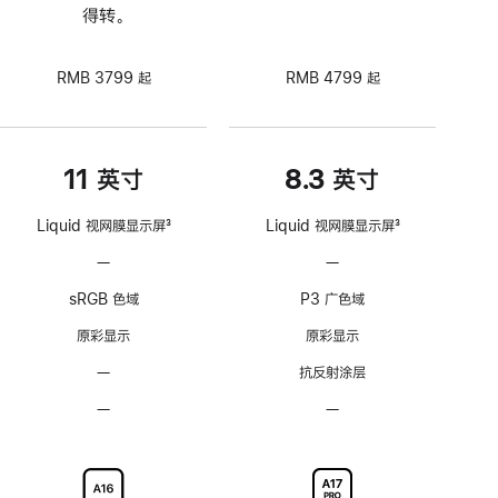
得转。
RMB 3799 起
RMB 4799 起
11 英寸
8.3 英寸
Liquid 视网膜显示屏
3
Liquid 视网膜显示屏
3
脚
脚
—
不
—
不
注
注
支
支
sRGB 色域
P3 广色域
持
持
ProMotion
ProMotion
原彩显示
原彩显示
自
自
—
无
抗反射涂层
适
适
抗
应
应
—
不
—
不
反
刷
刷
可
可
射
新
新
选
选
涂
率
率
配
配
层
技
技