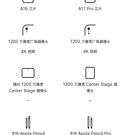
纳
纳
术
术
米
米
A16 芯片
A17 Pro 芯片
纹
纹
理
理
玻
玻
璃
璃
面
面
1200 万像素广角摄像头
1200 万像素广角摄像头
板
板
4K 视频
4K 视频
横向 1200 万像素
1200 万像素 Center Stage 摄
Center Stage 摄像头
像头
—
无
—
无
原
原
深
深
感
感
摄
摄
像
像
支持 Apple Pencil
支持 Apple Pencil Pro