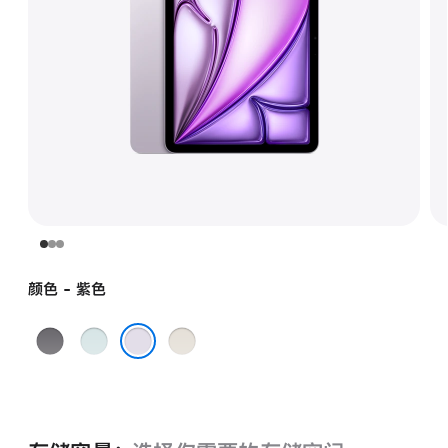
颜色 - 紫色
深
蓝
星
空
色
光
紫色
灰
色
色