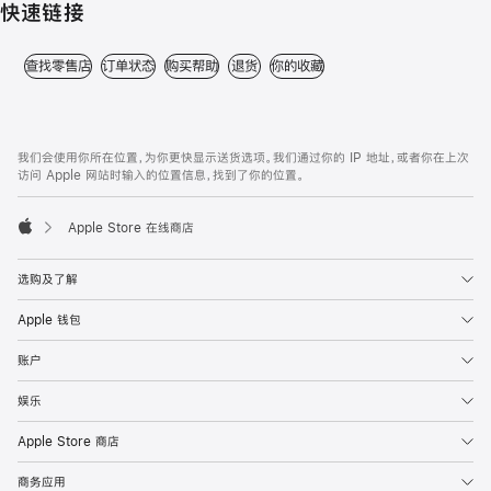
快速链接
查找零售店
(在新窗口中打开)
订单状态
(在新窗口中打开)
购买帮助
(在新窗口中打开)
退货
(在新窗口中打开)
你的收藏
(在新窗口中打开)
网
脚
注
页
页
我们会使用你所在位置，为你更快显示送货选项。我们通过你的 IP 地址，或者你在上次
访问 Apple 网站时输入的位置信息，找到了你的位置。
脚
Apple Store 在线商店
Apple
选购及了解
Apple 钱包
账户
娱乐
Apple Store 商店
商务应用