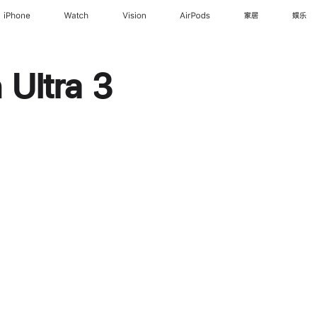
iPhone
Watch
Vision
AirPods
家居
娱乐
Ultra 3