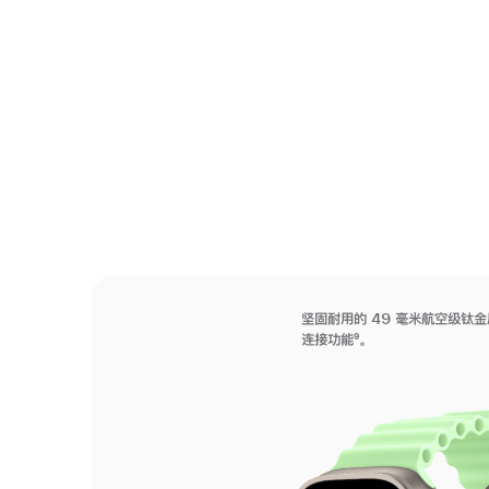
坚固耐用的 49 毫米航空级钛金
连接功能
9
。
脚
注