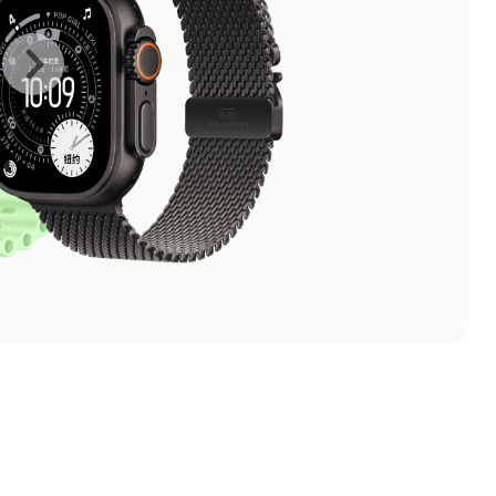
上
下
一
一
张
张
图
图
库
库
图
图
片
片