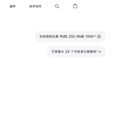
配件
技术支持
脚
折抵换购优惠 RMB 250-RMB 1950
◊◊
注
脚
可享最长 24 个月免息分期服务
(在
◊
注
新
窗
口
中
打
开)