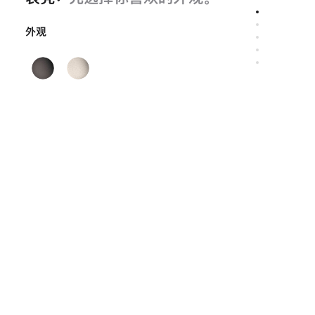
外观
黑
原
色
色