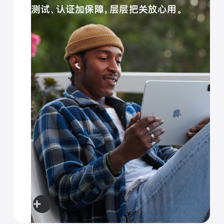
一
一
测试、认证加保障，层层把关放心用。
步
步
了
了
解
解