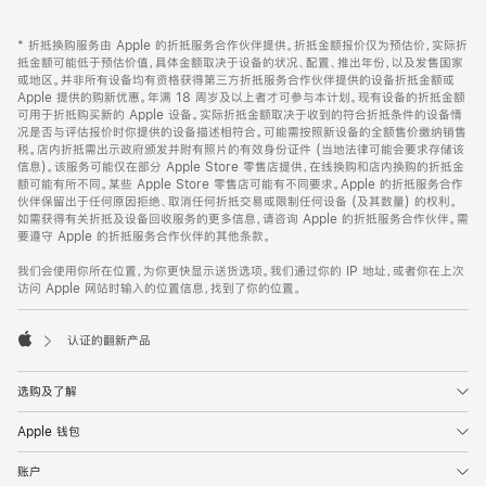
网
脚
* 折抵换购服务由 Apple 的折抵服务合作伙伴提供。折抵金额报价仅为预估价，实际折
注
页
抵金额可能低于预估价值，具体金额取决于设备的状况、配置、推出年份，以及发售国家
页
或地区。并非所有设备均有资格获得第三方折抵服务合作伙伴提供的设备折抵金额或
Apple 提供的购新优惠。年满 18 周岁及以上者才可参与本计划。现有设备的折抵金额
脚
可用于折抵购买新的 Apple 设备。实际折抵金额取决于收到的符合折抵条件的设备情
况是否与评估报价时你提供的设备描述相符合。可能需按照新设备的全额售价缴纳销售
税。店内折抵需出示政府颁发并附有照片的有效身份证件 (当地法律可能会要求存储该
信息)。该服务可能仅在部分 Apple Store 零售店提供，在线换购和店内换购的折抵金
额可能有所不同。某些 Apple Store 零售店可能有不同要求。Apple 的折抵服务合作
伙伴保留出于任何原因拒绝、取消任何折抵交易或限制任何设备 (及其数量) 的权利。
如需获得有关折抵及设备回收服务的更多信息，请咨询 Apple 的折抵服务合作伙伴。需
要遵守 Apple 的折抵服务合作伙伴的其他条款。
我们会使用你所在位置，为你更快显示送货选项。我们通过你的 IP 地址，或者你在上次
访问 Apple 网站时输入的位置信息，找到了你的位置。
认证的翻新产品
Apple
选购及了解
Apple 钱包
账户