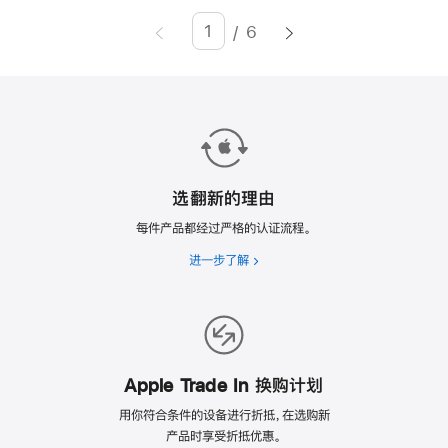
/
6
Page
Enter
page
number,
press
Return/Enter
key
to
选翻新的理由
go
每件产品都经过严格的认证流程。
to
进一步了解
选
the
翻
page
新
的
理
由
Apple Trade In 换购计划
用你符合条件的设备进行折抵，在选购新
产品时享受折抵优惠。