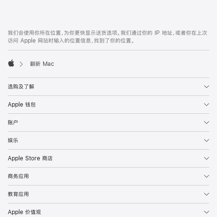
付
款
网
脚
我们会使用你所在位置，为你更快显示送货选项。我们通过你的 IP 地址，或者你在上次
注
页
访问 Apple 网站时输入的位置信息，找到了你的位置。
页
脚
翻新 Mac
Apple
选购及了解
Apple 钱包
账户
娱乐
Apple Store 商店
商务应用
教育应用
Apple 价值观