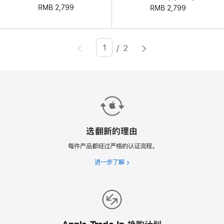
RMB 2,799
RMB 2,799
/
2
Page
Enter
page
number,
press
Return/Enter
key
to
选翻新的理由
go
每件产品都经过严格的认证流程。
to
进一步了解
选
the
翻
page
新
的
理
由