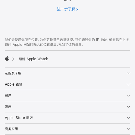
进一步了解
分
期
付
款
网
脚
我们会使用你所在位置，为你更快显示送货选项。我们通过你的 IP 地址，或者你在上次
注
页
访问 Apple 网站时输入的位置信息，找到了你的位置。
页
脚
翻新 Apple Watch
Apple
选购及了解
Apple 钱包
账户
娱乐
Apple Store 商店
商务应用