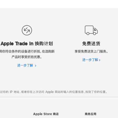
Apple Trade In 换购计划
免费送货
用你符合条件的设备进行折抵，在选购新
享受免费送货上门服务。
产品时享受折抵优惠。
进一步了解
免
进一步了解
Apple
费
Trade
送
In
货
换
购
的 IP 地址，或者你在上次访问 Apple 网站时输入的位置信息，找到了你的位置。
计
划
Apple Store 商店
商务应用