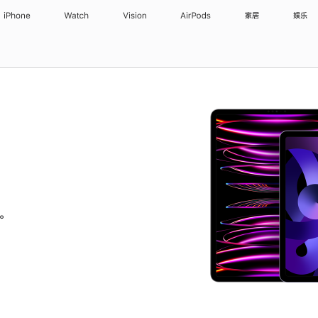
iPhone
Watch
Vision
AirPods
家居
娱乐
。