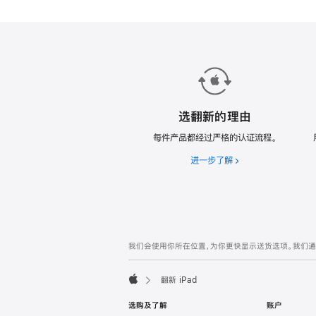
翻
新
iPad。
选翻新的理由
每件产品都经过严格的认证流程。
进一步了解
选
翻
新
的
理
由
网
脚
我们会使用你所在位置，为你更快显示送货选项。我们通过你
注
页
页
翻新 iPad
脚
Apple
选购及了解
账户