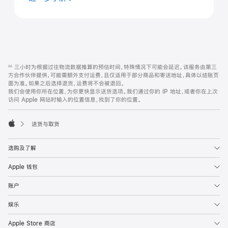
网
脚
三小时为根据过往物流数据推算的预估时间，特殊情况下可能会延迟。该服务由第三
∆∆
注
页
方合作伙伴提供，可能需额外支付运费，且仅适用于部分商品和寄送地址，具体以结账页
页
面为准。如果之后选择退货，运费将不会被退回。
我们会使用你所在位置，为你更快显示送货选项。我们通过你的 IP 地址，或者你在上次
脚
访问 Apple 网站时输入的位置信息，找到了你的位置。
送货与取货
Apple
选购及了解
Apple 钱包
账户
娱乐
Apple Store 商店