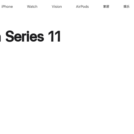
iPhone
Watch
Vision
AirPods
家居
娱乐
Series 11