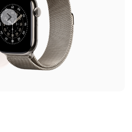
上
下
一
一
张
张
图
图
库
库
图
图
片
片