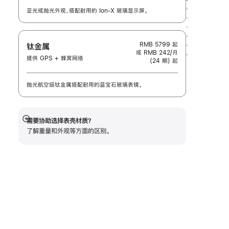
亚光或抛光外观，搭配耐用的 Ion-X 玻璃显示屏。
RMB 5799
起
钛金属
或 RMB 242/月
提供 GPS + 蜂窝网络
(24 期) 起
抛光航空级钛金属搭配耐用的蓝宝石玻璃表镜。
需要协助选择表壳材质？
展
了解重量和外观等方面的区别。
开