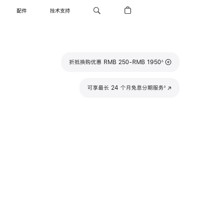
配件
技术支持
脚
折抵换购优惠 RMB 250-RMB 1950
∆
注
脚
可享最长 24 个月免息分期服务
(在
◊
注
新
窗
口
中
打
开)