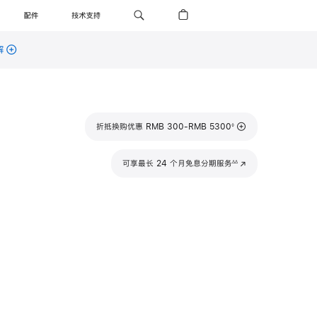
配件
技术支持
解
脚
折抵换购优惠 RMB 300-RMB 5300
◊
注
脚
可享最长 24 个月免息分期服务
(在
∆∆
注
新
窗
口
中
打
开)