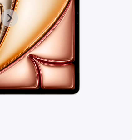
上
下
一
一
张
张
图
图
库
库
图
图
片
片