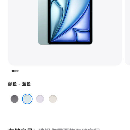
颜色 - 蓝色
深
紫
星
空
色
光
蓝色
灰
色
色