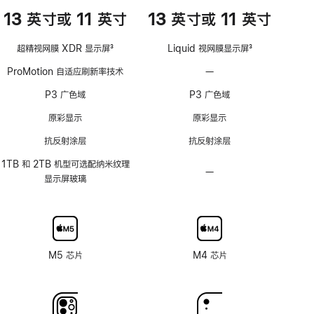
13 英寸或 11 英寸
13 英寸或 11 英寸
超精视网膜 XDR 显示屏
3
Liquid 视网膜显示屏
3
脚
脚
ProMotion 自适应刷新率技术
—
不
注
注
支
P3 广色域
P3 广色域
持
ProMotion
原彩显示
原彩显示
自
抗反射涂层
抗反射涂层
适
应
1TB 和 2TB 机型可选配纳米纹理
—
不
刷
显示屏玻璃
可
新
选
率
配
技
纳
术
米
M5 芯片
M4 芯片
纹
理
玻
璃