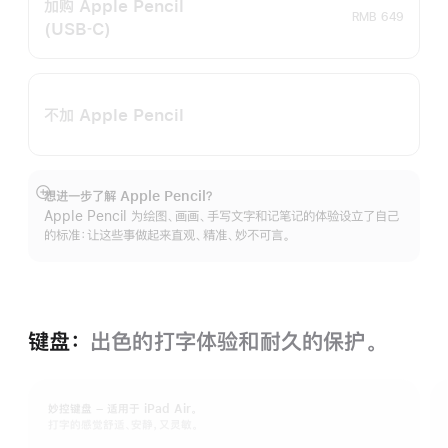
加购 Apple Pencil
RMB 649
(USB‑C)
不加 Apple Pencil
想进一步了解 Apple Pencil？
展
Apple Pencil 为绘图、画画、手写文字和记笔记的体验设立了自己
开
的标准：让这些事做起来直观、精准、妙不可言。
键盘：
出色的打字体验和耐久的保‍护。
妙控键盘 – 适用于 iPad Air。
打字的感觉舒适、安静，又灵敏。