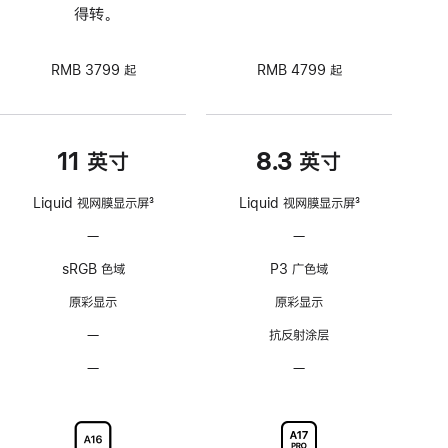
得转。
RMB 3799 起
RMB 4799 起
11 英寸
8.3 英寸
Liquid 视网膜显示屏
3
Liquid 视网膜显示屏
3
脚
脚
—
不
—
不
注
注
支
支
sRGB 色域
P3 广色域
持
持
ProMotion
ProMotion
原彩显示
原彩显示
自
自
—
无
抗反射涂层
适
适
抗
应
应
—
不
—
不
反
刷
刷
可
可
射
新
新
选
选
涂
率
率
配
配
层
技
技