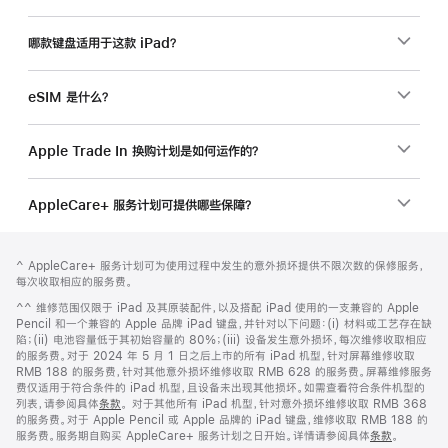
哪款键盘适用于这款 iPad？
eSIM 是什么？
Apple Trade In 换购计划是如何运作的？
AppleCare+ 服务计划可提供哪些保障？
网
脚
脚
^ AppleCare+ 服务计划可为使用过程中发生的意外损坏提供不限次数的保修服务，
注
页
注
每次收取相应的服务费。
页
脚
^^ 维修范围仅限于 iPad 及其原装配件，以及搭配 iPad 使用的一支兼容的 Apple
脚
注
Pencil 和一个兼容的 Apple 品牌 iPad 键盘，并针对以下问题：(i) 材料或工艺存在缺
陷；(ii) 电池容量低于其初始容量的 80%；(iii) 设备发生意外损坏，每次维修收取相应
的服务费。对于 2024 年 5 月 1 日之后上市的所有 iPad 机型，针对屏幕维修收取
RMB 188 的服务费，针对其他意外损坏维修收取 RMB 628 的服务费。屏幕维修服务
费仅适用于符合条件的 iPad 机型，且设备未出现其他损坏。如需查看符合条件机型的
列表，请参阅具体
条款
。 对于其他所有 iPad 机型，针对意外损坏维修收取 RMB 368
的服务费。对于 Apple Pencil 或 Apple 品牌的 iPad 键盘，维修收取 RMB 188 的
服务费。服务期自购买 AppleCare+ 服务计划之日开始。详情请参阅具体
条款
。