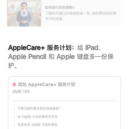
如何进行折抵换购？
展
了解如何通过折抵换购省一笔，或免费回收处理
开
手中的设备。
AppleCare+ 服务计划：
给 iPad、
Apple Pencil 和 Apple 键盘多一份保
护。
添加 AppleCare+ 服务计‍划
RMB 749
^
不限次数的意外损坏保修服务
脚
注
由 Apple 认证的服务和支持
优先获得 Apple 专家的帮助