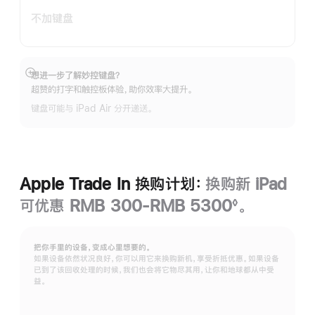
不加键盘
想进一步了解妙控键盘？
展
超赞的打字和触控板体验，助你效率大提升。
开
键盘可能与 iPad Air 分开递送。
Apple Trade In 换购计划：
换购新 iPad
可优惠 RMB 300-RMB 5300
。
◊
脚
注
把你手里的设备，变成心里想要的。
如果设备依然状况良好，你可以用它来换购新机，享受折抵优惠。如果设备
已到了该回收处理的时候，我们也会将它物尽其用，让你和地球都从中受
益。