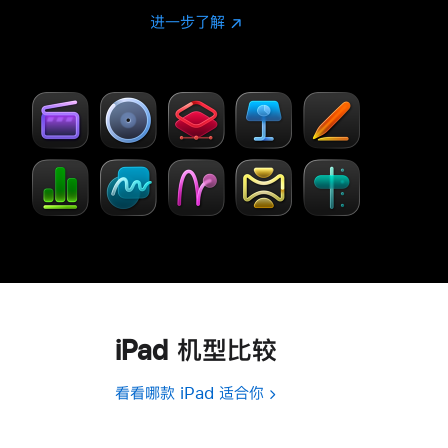
进一步了解
进
(在
一
新
步
窗
了
口
解
中
-
打
Creator Studio
开)
iPad 机型比较
看看哪款 iPad 适合你