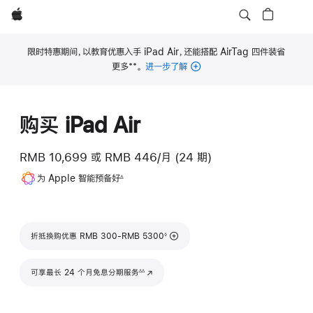
Apple
限时特惠期间，以教育优惠入手 iPad Air，还能搭配 AirTag 四件装省
**
更多
。
进一步了解
脚
注
购买 iPad Air
RMB 10,699
或
RMB 446/月 (24 期)
脚
为 Apple 智能预备好
∆
注
脚注
折抵换购优惠 RMB 300-RMB 5300
◊
脚注
可享最长 24 个月免息分期服务
(在新窗口中打开)
∆∆