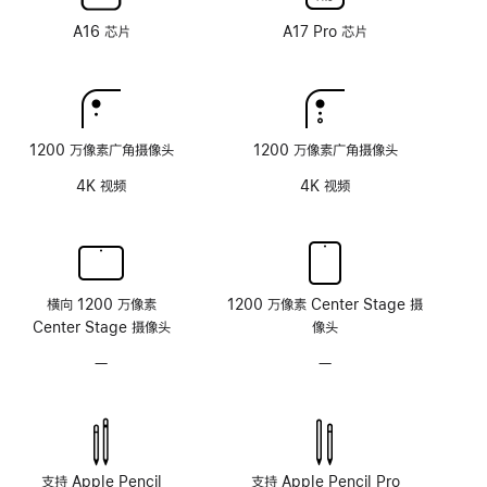
纳
纳
术
术
米
米
A16 芯片
A17 Pro 芯片
纹
纹
理
理
玻
玻
璃
璃
面
面
1200 万像素广角摄像头
1200 万像素广角摄像头
板
板
4K 视频
4K 视频
横向 1200 万像素
1200 万像素 Center Stage 摄
Center Stage 摄像头
像头
—
无
—
无
原
原
深
深
感
感
摄
摄
像
像
支持 Apple Pencil
支持 Apple Pencil Pro