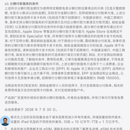
注
脚
∆∆
分期付款服务的条件
注
上述所示分期付款金额仅为使用特定期数免息分期付款估算得出的示例 (仅显示整数数
额，未显示小数点以后的金额)，实际支付金额以银行、花呗或微信分付账单为准。上述分
期付款方案由信用卡发卡机构 (包括但不限于招商银行、中国建设银行、中国工商银行
等，具体支持分期付款服务的可选择银行及对应分期付款方案请见付款页面)、蚂蚁金服
(花呗) 以及微信分付面向符合条件的中国大陆居民提供。部分银行会要求你通过支付
宝完成购买。Apple Store 零售店的分期付款方案可能与 Apple Store 在线商店不
同，请到店咨询 Specialist 专家。所有银行信用卡分期均需经你的信用卡发卡机构批
准；对于花呗分期，需经蚂蚁金服批准；对于微信分付分期，需经微信分付批准。如果你选
择的分期付款方案未获得信用卡发卡机构、蚂蚁金服或微信分付的批准，Apple 将不会
被告知原因。请参阅信用卡发卡机构 (包括但不限于招商银行、中国建设银行、中国工商
银行等，具体支持分期付款服务的可选择银行请见付款页面) 网站、支付宝网站和微信
分付服务页面，了解相关条件、费用和收费。订单可能需要满足特定金额要求，不同免息
分期期数对应的最低限额可能有所不同。上述分期付款服务只适用于个人消费者。企业
和教育机构客户、企业员工购买计划 (EPP) 和 Apple 员工购买计划 (EPP) 适用的分
期付款方案可能与上述方案不同，详情请参见教育商店、EPP 在线商店和企业商店。公
司信用卡无资格申请分期。招商银行分期付款单笔订单最高限额为 RMB 150000。
当商品有货并/或发货时，购物金额将计入你的信用卡、支付宝或微信分付账单。相关财
务费用将显示在你的信用卡对账单、支付宝或微信账户中。
产品按广告宣传价或标价提供分期付款服务。价格包含增值税。所有订单均可享受免费
送货服务。
此信息更新于 2026 年 7 月 30 日。
脚
1.
格式化之后的实际容量会由于诸多因素而减少并有所差异。存储容量依软件版本、
注
设置和 iPad 机型的不同而有所差异。1GB = 10 亿字节；1TB = 1 万亿字节。
脚
2.
并非所有运营商都支持 eSIM。请联系你的运营商了解更多详情。eSIM 技术适用