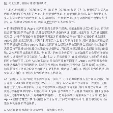
脚
§§ 为近似值。金额可能随时间变动。
注
脚
** 本次促销期限为 2026 年 7 月 16 日至 2026 年 8 月 27 日，有资格的购买人在
注
活动地点购买符合条件的产品并搭配促销产品时，可享促销优惠金额。每个有资格的购
买人购买符合条件的产品时，仅限搭配购买一件促销产品。本次优惠活动不接受某些付
款方式。详情请见结账页面。需遵守
此处
列出的条款和条件。
脚
◊ 折抵换购服务由 Apple 的折抵服务合作伙伴提供。折抵金额报价仅为预估价，实际折
注
抵金额可能低于预估价值，具体金额取决于设备的状况、配置、推出年份，以及发售国家
或地区。并非所有设备均有资格获得第三方折抵服务合作伙伴提供的设备折抵金额或
Apple 提供的购新优惠。年满 18 周岁及以上者才可参与本计划。现有设备的折抵金额
可用于折抵购买新的 Apple 设备。实际折抵金额取决于收到的符合折抵条件的设备情
况是否与评估报价时你提供的设备描述相符合。可能需按照新设备的全额售价缴纳销售
税。店内折抵需出示政府颁发并附有照片的有效身份证件 (当地法律可能会要求存储该
信息)。该服务可能仅在部分 Apple Store 零售店提供，在线换购和店内换购的折抵金
额可能有所不同。某些 Apple Store 零售店可能有不同要求。Apple 的折抵服务合作
伙伴保留出于任何原因拒绝、取消任何折抵交易或限制任何设备 (及其数量) 的权利。
如需获得有关折抵及设备回收服务的更多信息，请咨询 Apple 的折抵服务合作伙伴。需
要遵守 Apple 的折抵服务合作伙伴的其他条款。
脚
◊◊ 仅限新订阅用户和符合条件的重新订阅用户。订阅方案将根据所选方案自动续订，每
注
月收费 RMB 38 或每年收费 RMB 380。每个 Apple 账户仅可享受一次优惠，且如
果你已加入家人共享群组，无论你或你的家人购买多少台设备，每个家庭仅可享受一次
优惠。如果你或你的家人此前已领取 Apple 创作坊的三个月免费试用优惠，则此优惠不
适用。优惠有效期为以下两者中的较晚者：(i) 符合条件的设备激活后三个月内，或 (ii)
Apple 创作坊首次开放订阅服务后三个月内。订阅方案将自动续订，直至取消订阅。须
遵循限制条件和其他条款。
脚
∆ Apple 智能推出时间依监管部门审批情况而定。