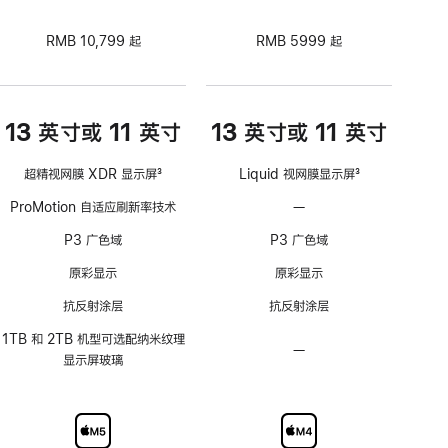
RMB 10,799 起
RMB 5999 起
13 英寸或 11 英寸
13 英寸或 11 英寸
超精视网膜 XDR 显示屏
3
Liquid 视网膜显示屏
3
脚
脚
ProMotion 自适应刷新率技术
—
不
注
注
支
P3 广色域
P3 广色域
持
ProMotion
原彩显示
原彩显示
自
抗反射涂层
抗反射涂层
适
应
1TB 和 2TB 机型可选配纳米纹理
—
不
刷
显示屏玻璃
可
新
选
率
配
技
纳
术