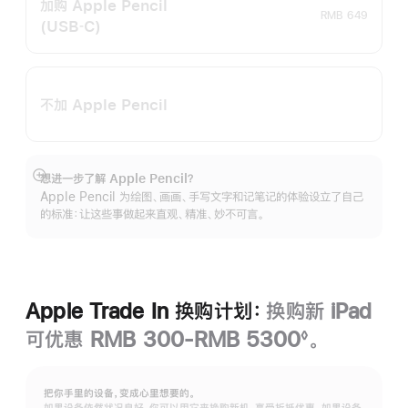
加购 Apple Pencil
RMB 649
(USB‑C)
不加 Apple Pencil
想进一步了解 Apple Pencil？
展
Apple Pencil 为绘图、画画、手写文字和记笔记的体验设立了自己
开
的标准：让这些事做起来直观、精准、妙不可言。
Apple Trade In 换购计划：
换购新 iPad
可优惠 RMB 300-RMB 5300
。
◊
脚
注
把你手里的设备，变成心里想要的。
如果设备依然状况良好，你可以用它来换购新机，享受折抵优惠。如果设备