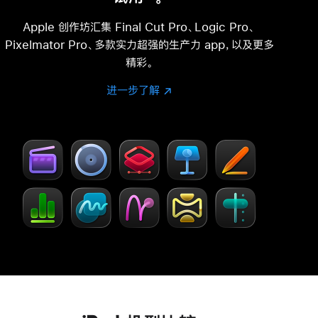
脚
注
Apple 创作坊汇集 Final Cut Pro、Logic Pro、
Pixelmator Pro、多款实力超强的生产力 app，以及更多
精彩。
进一步了解
进
(在
一
新
步
窗
了
口
解
中
-
打
Creator Studio
开)