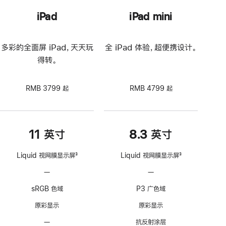
iPad
iPad mini
多彩的全面屏 iPad，天天玩
全 iPad 体验，超便携设计。
得转。
RMB 3799 起
RMB 4799 起
11 英寸
8.3 英寸
Liquid 视网膜显示屏
3
Liquid 视网膜显示屏
3
脚
脚
—
不
—
不
注
注
支
支
sRGB 色域
P3 广色域
持
持
ProMotion
ProMotion
原彩显示
原彩显示
自
自
—
无
抗反射涂层
适
适