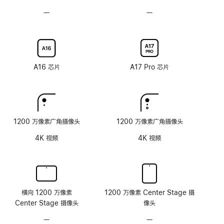
抗
应
应
—
不
—
不
反
刷
刷
可
可
射
新
新
选
选
涂
率
率
配
配
层
技
技
纳
纳
术
术
米
米
A16 芯片
A17 Pro 芯片
纹
纹
理
理
玻
玻
璃
璃
面
面
1200 万像素广角摄像头
1200 万像素广角摄像头
板
板
4K 视频
4K 视频
横向 1200 万像素
1200 万像素 Center Stage 摄
Center Stage 摄像头
像头
—
无
—
无