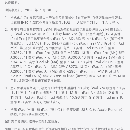
送货服务。
此信息更新于 2026 年 7 月 30 日。
脚
1.
格式化之后的实际容量会由于诸多因素而减少并有所差异。存储容量依软件版本、
注
设置和 iPad 机型的不同而有所差异。1GB = 10 亿字节；1TB = 1 万亿字节。
脚
2.
并非所有运营商都支持 eSIM。请联系你的运营商了解更多详情。eSIM 技术适用
注
于 iPad Pro (M4 和 M5)、11 英寸 iPad Pro (第一代至第四代)、12.9 英寸
iPad Pro (第三代至第六代)、iPad Air (M2、M3 和 M4)、iPad Air (第三代至
第五代)、iPad (A16)、iPad (第七代至第十代)、iPad mini (A17 Pro) 和 iPad
mini (第五代和第六代)。在中国大陆，有关 13 英寸 iPad Pro (M5) 型号
A3362、11 英寸 iPad Pro (M5) 型号 A3359、13 英寸 iPad Pro (M4) 型号
A3007、11 英寸 iPad Pro (M4) 型号 A3006、13 英寸 iPad Air (M4) 型号
A3464、11 英寸 iPad Air (M4) 型号 A3463、13 英寸 iPad Air (M3) 型号
A3271、11 英寸 iPad Air (M3) 型号 A3270、13 英寸 iPad Air (M2) 型号
A2900、11 英寸 iPad Air (M2) 型号 A2904、iPad mini (A17 Pro) 型号
A2996、iPad (A16) 型号 A3356 和 iPad (第十代) 型号 A3162 的 eSIM 可
用性，请联系中国联通了解更多详情。
脚
3.
显示屏采用圆角设计。视为矩形以对角线测量时，13 英寸 iPad Pro 机型为 13 英
注
寸，11 英寸 iPad Pro 机型为 11.1 英寸，13 英寸 iPad Air 机型为 12.9 英寸，
11 英寸 iPad Air 机型和 iPad 机型均为 10.86 英寸，8.3 英寸 iPad mini 机
型为 8.3 英寸。实际可视区域较小。
脚
4.
搭配 iPad (A16) 和 iPad (第十代) 时需要使用 USB-C 转 Apple Pencil 转
注
换器。以实际供应情况为准。
配件需单独购买，取决于实际供应情况。
为预计时间，实际发货和送货时间可能根据你选择的付款方式、完成付款时间和产品存