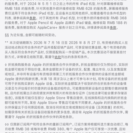
的服务费。对于 2024 年 5 月 1 日之后上市的所有 iPad 机型，针对屏幕维修收取
RMB 188 的服务费，针对其他意外损坏维修收取 RMB 628 的服务费。屏幕维修服务
费仅适用于符合条件的 iPad 机型，且设备未出现其他损坏。如需查看符合条件机型的
列表，请参阅具体
条款
。 对于其他所有 iPad 机型，针对意外损坏维修收取 RMB 368
的服务费。对于 Apple Pencil 或 Apple 品牌的 iPad 键盘，维修收取 RMB 188 的
服务费。服务期自购买 AppleCare+ 服务计划之日开始。详情请参阅具体
条款
。
脚
§§ 为近似值。金额可能随时间变动。
注
脚
** 本次促销期限为 2026 年 7 月 16 日至 2026 年 8 月 27 日，有资格的购买人在
注
活动地点购买符合条件的产品并搭配促销产品时，可享促销优惠金额。每个有资格的购
买人购买符合条件的产品时，仅限搭配购买一件促销产品。本次优惠活动不接受某些付
款方式。详情请见结账页面。需遵守
此处
列出的条款和条件。
脚
◊ 折抵换购服务由 Apple 的折抵服务合作伙伴提供。折抵金额报价仅为预估价，实际折
注
抵金额可能低于预估价值，具体金额取决于设备的状况、配置、推出年份，以及发售国家
或地区。并非所有设备均有资格获得第三方折抵服务合作伙伴提供的设备折抵金额或
Apple 提供的购新优惠。年满 18 周岁及以上者才可参与本计划。现有设备的折抵金额
可用于折抵购买新的 Apple 设备。实际折抵金额取决于收到的符合折抵条件的设备情
况是否与评估报价时你提供的设备描述相符合。可能需按照新设备的全额售价缴纳销售
税。店内折抵需出示政府颁发并附有照片的有效身份证件 (当地法律可能会要求存储该
信息)。该服务可能仅在部分 Apple Store 零售店提供，在线换购和店内换购的折抵金
额可能有所不同。某些 Apple Store 零售店可能有不同要求。Apple 的折抵服务合作
伙伴保留出于任何原因拒绝、取消任何折抵交易或限制任何设备 (及其数量) 的权利。
如需获得有关折抵及设备回收服务的更多信息，请咨询 Apple 的折抵服务合作伙伴。需
要遵守 Apple 的折抵服务合作伙伴的其他条款。
脚
◊◊ 仅限新订阅用户和符合条件的重新订阅用户。订阅方案将根据所选方案自动续订，每
注
月收费 RMB 38 或每年收费 RMB 380。每个 Apple 账户仅可享受一次优惠，且如