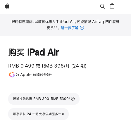
Apple
限时特惠期间，以教育优惠入手 iPad Air，还能搭配 AirTag 四件装省
**
更多
。
进一步了解
脚
注
购买 iPad Air
RMB 9,499
或
RMB 396/月 (24 期)
脚
为 Apple 智能预备好
∆
注
脚注
折抵换购优惠 RMB 300-RMB 5300
◊
脚注
可享最长 24 个月免息分期服务
(在新窗口中打开)
∆∆