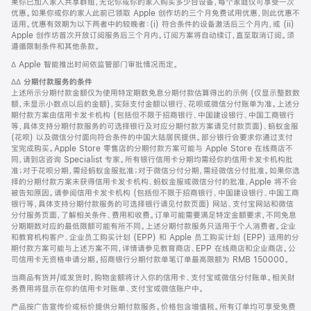
果你已加入家人共享群组，无论你或你的家人购买多少台设备，每个家庭仅可享受一次
优惠。如果你或你的家人此前已领取 Apple 创作坊的三个月免费试用优惠，则此优惠不
适用。优惠有效期为以下两者中的较晚者：(i) 符合条件的设备激活后三个月内，或 (ii)
Apple 创作坊首次开放订阅服务后三个月内。订阅方案将自动续订，直至取消订阅。须
遵循限制条件和其他条款。
脚
∆ Apple 智能推出时间依监管部门审批情况而定。
注
脚
∆∆
分期付款服务的条件
注
上述所示分期付款金额仅为使用特定期数免息分期付款估算得出的示例 (仅显示整数数
额，未显示小数点以后的金额)，实际支付金额以银行、花呗或微信分付账单为准。上述分
期付款方案由信用卡发卡机构 (包括但不限于招商银行、中国建设银行、中国工商银行
等，具体支持分期付款服务的可选择银行及对应分期付款方案请见付款页面)、蚂蚁金服
(花呗) 以及微信分付面向符合条件的中国大陆居民提供。部分银行会要求你通过支付
宝完成购买。Apple Store 零售店的分期付款方案可能与 Apple Store 在线商店不
同，请到店咨询 Specialist 专家。所有银行信用卡分期均需经你的信用卡发卡机构批
准；对于花呗分期，需经蚂蚁金服批准；对于微信分付分期，需经微信分付批准。如果你选
择的分期付款方案未获得信用卡发卡机构、蚂蚁金服或微信分付的批准，Apple 将不会
被告知原因。请参阅信用卡发卡机构 (包括但不限于招商银行、中国建设银行、中国工商
银行等，具体支持分期付款服务的可选择银行请见付款页面) 网站、支付宝网站和微信
分付服务页面，了解相关条件、费用和收费。订单可能需要满足特定金额要求，不同免息
分期期数对应的最低限额可能有所不同。上述分期付款服务只适用于个人消费者。企业
和教育机构客户、企业员工购买计划 (EPP) 和 Apple 员工购买计划 (EPP) 适用的分
期付款方案可能与上述方案不同，详情请参见教育商店、EPP 在线商店和企业商店。公
司信用卡无资格申请分期。招商银行分期付款单笔订单最高限额为 RMB 150000。
当商品有货并/或发货时，购物金额将计入你的信用卡、支付宝或微信分付账单。相关财
务费用将显示在你的信用卡对账单、支付宝或微信账户中。
产品按广告宣传价或标价提供分期付款服务。价格包含增值税。所有订单均可享受免费