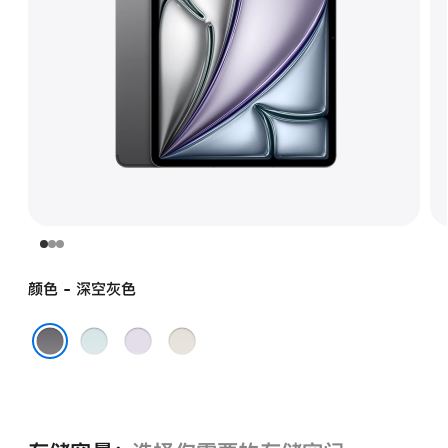
颜色 - 深空灰色
蓝
紫
星
色
色
光
深空灰色
色