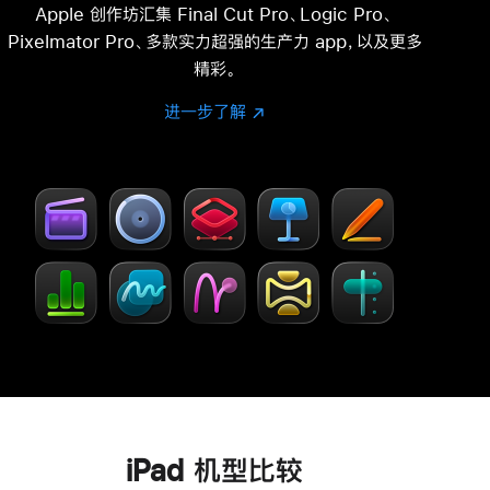
注
Apple 创作坊汇集 Final Cut Pro、Logic Pro、
Pixelmator Pro、多款实力超强的生产力 app，以及更多
精彩。
进一步了解
进
(在
一
新
步
窗
了
口
解
中
-
打
Creator Studio
开)
iPad 机型比较