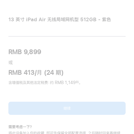
13 英寸 iPad Air 无线局域网机型 512GB - 紫色
RMB 9,899
或
RMB 413/月 (24 期)
含增值税及其他法定税费
：约 RMB 1,149
。
§§
脚
注
继续
需要考虑一下？
将此设备加入你的收藏，即可先保留全部配置选择，之后随时回来再继续