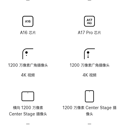
反
刷
刷
可
可
射
新
新
选
选
涂
率
率
配
配
层
技
技
纳
纳
术
术
米
米
A16 芯片
A17 Pro 芯片
纹
纹
理
理
玻
玻
璃
璃
面
面
1200 万像素广角摄像头
1200 万像素广角摄像头
板
板
4K 视频
4K 视频
横向 1200 万像素
1200 万像素 Center Stage 摄
Center Stage 摄像头
像头
—
无
—
无
原
原