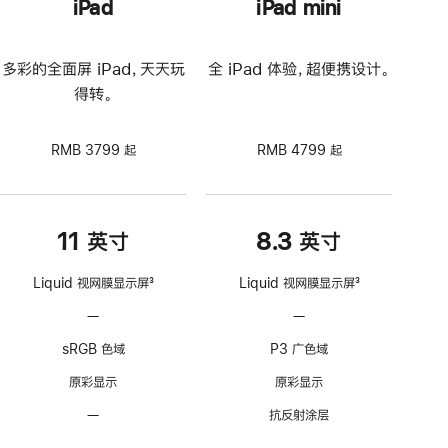
iPad
iPad mini
多彩的全面屏 iPad，天天玩
全 iPad 体验，超便携设计。
得转。
RMB 3799 起
RMB 4799 起
11 英寸
8.3 英寸
Liquid 视网膜显示屏
3
Liquid 视网膜显示屏
3
脚
脚
—
不
—
不
注
注
支
支
sRGB 色域
P3 广色域
持
持
ProMotion
ProMotion
原彩显示
原彩显示
自
自
—
无
抗反射涂层
适
适
抗
应
应
—
不
—
不