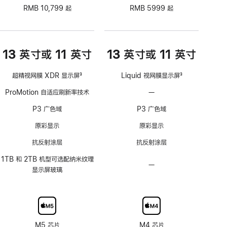
RMB 10,799 起
RMB 5999 起
13 英寸或 11 英寸
13 英寸或 11 英寸
超精视网膜 XDR 显示屏
3
Liquid 视网膜显示屏
3
脚
脚
ProMotion 自适应刷新率技术
—
不
注
注
支
P3 广色域
P3 广色域
持
ProMotion
原彩显示
原彩显示
自
抗反射涂层
抗反射涂层
适
应
1TB 和 2TB 机型可选配纳米纹理
—
不
刷
显示屏玻璃
可
新
选
率
配
技
纳
术
米
M5 芯片
M4 芯片