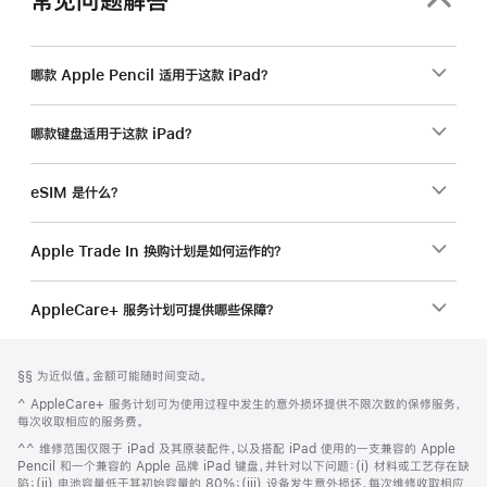
哪款 Apple Pencil 适用于这款 iPad？
哪款键盘适用于这款 iPad？
eSIM 是什么？
Apple Trade In 换购计划是如何运作的？
AppleCare+ 服务计划可提供哪些保障？
网
脚
脚
§§ 为近似值。金额可能随时间变动。
注
页
注
脚
^ AppleCare+ 服务计划可为使用过程中发生的意外损坏提供不限次数的保修服务，
页
注
每次收取相应的服务费。
脚
脚
^^ 维修范围仅限于 iPad 及其原装配件，以及搭配 iPad 使用的一支兼容的 Apple
注
Pencil 和一个兼容的 Apple 品牌 iPad 键盘，并针对以下问题：(i) 材料或工艺存在缺
陷；(ii) 电池容量低于其初始容量的 80%；(iii) 设备发生意外损坏，每次维修收取相应