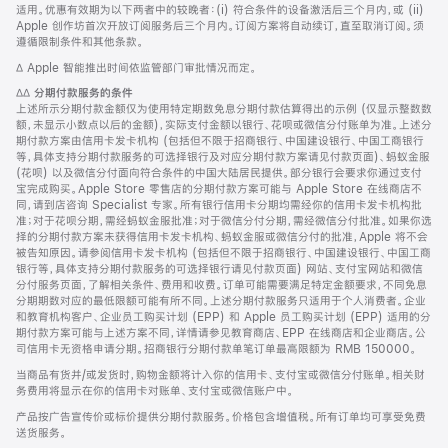
适用。优惠有效期为以下两者中的较晚者：(i) 符合条件的设备激活后三个月内，或 (ii)
Apple 创作坊首次开放订阅服务后三个月内。订阅方案将自动续订，直至取消订阅。须
遵循限制条件和其他条款。
脚
∆ Apple 智能推出时间依监管部门审批情况而定。
注
脚
∆∆
分期付款服务的条件
注
上述所示分期付款金额仅为使用特定期数免息分期付款估算得出的示例 (仅显示整数数
额，未显示小数点以后的金额)，实际支付金额以银行、花呗或微信分付账单为准。上述分
期付款方案由信用卡发卡机构 (包括但不限于招商银行、中国建设银行、中国工商银行
等，具体支持分期付款服务的可选择银行及对应分期付款方案请见付款页面)、蚂蚁金服
(花呗) 以及微信分付面向符合条件的中国大陆居民提供。部分银行会要求你通过支付
宝完成购买。Apple Store 零售店的分期付款方案可能与 Apple Store 在线商店不
同，请到店咨询 Specialist 专家。所有银行信用卡分期均需经你的信用卡发卡机构批
准；对于花呗分期，需经蚂蚁金服批准；对于微信分付分期，需经微信分付批准。如果你选
择的分期付款方案未获得信用卡发卡机构、蚂蚁金服或微信分付的批准，Apple 将不会
被告知原因。请参阅信用卡发卡机构 (包括但不限于招商银行、中国建设银行、中国工商
银行等，具体支持分期付款服务的可选择银行请见付款页面) 网站、支付宝网站和微信
分付服务页面，了解相关条件、费用和收费。订单可能需要满足特定金额要求，不同免息
分期期数对应的最低限额可能有所不同。上述分期付款服务只适用于个人消费者。企业
和教育机构客户、企业员工购买计划 (EPP) 和 Apple 员工购买计划 (EPP) 适用的分
期付款方案可能与上述方案不同，详情请参见教育商店、EPP 在线商店和企业商店。公
司信用卡无资格申请分期。招商银行分期付款单笔订单最高限额为 RMB 150000。
当商品有货并/或发货时，购物金额将计入你的信用卡、支付宝或微信分付账单。相关财
务费用将显示在你的信用卡对账单、支付宝或微信账户中。
产品按广告宣传价或标价提供分期付款服务。价格包含增值税。所有订单均可享受免费
送货服务。