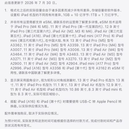
此信息更新于 2026 年 7 月 30 日。
脚
1.
格式化之后的实际容量会由于诸多因素而减少并有所差异。存储容量依软件版本、
注
设置和 iPad 机型的不同而有所差异。1GB = 10 亿字节；1TB = 1 万亿字节。
脚
2.
并非所有运营商都支持 eSIM。请联系你的运营商了解更多详情。eSIM 技术适用
注
于 iPad Pro (M4 和 M5)、11 英寸 iPad Pro (第一代至第四代)、12.9 英寸
iPad Pro (第三代至第六代)、iPad Air (M2、M3 和 M4)、iPad Air (第三代至
第五代)、iPad (A16)、iPad (第七代至第十代)、iPad mini (A17 Pro) 和 iPad
mini (第五代和第六代)。在中国大陆，有关 13 英寸 iPad Pro (M5) 型号
A3362、11 英寸 iPad Pro (M5) 型号 A3359、13 英寸 iPad Pro (M4) 型号
A3007、11 英寸 iPad Pro (M4) 型号 A3006、13 英寸 iPad Air (M4) 型号
A3464、11 英寸 iPad Air (M4) 型号 A3463、13 英寸 iPad Air (M3) 型号
A3271、11 英寸 iPad Air (M3) 型号 A3270、13 英寸 iPad Air (M2) 型号
A2900、11 英寸 iPad Air (M2) 型号 A2904、iPad mini (A17 Pro) 型号
A2996、iPad (A16) 型号 A3356 和 iPad (第十代) 型号 A3162 的 eSIM 可
用性，请联系中国联通了解更多详情。
脚
3.
显示屏采用圆角设计。视为矩形以对角线测量时，13 英寸 iPad Pro 机型为 13 英
注
寸，11 英寸 iPad Pro 机型为 11.1 英寸，13 英寸 iPad Air 机型为 12.9 英寸，
11 英寸 iPad Air 机型和 iPad 机型均为 10.86 英寸，8.3 英寸 iPad mini 机
型为 8.3 英寸。实际可视区域较小。
脚
4.
搭配 iPad (A16) 和 iPad (第十代) 时需要使用 USB-C 转 Apple Pencil 转
注
换器。以实际供应情况为准。
配件需单独购买，取决于实际供应情况。
为预计时间，实际发货和送货时间可能根据你选择的付款方式、完成付款时间和产品存
货状况而有所变化。