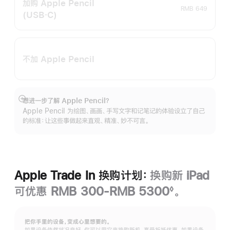
加购 Apple Pencil
RMB 649
(USB‑C)
不加 Apple Pencil
想进一步了解 Apple Pencil？
展
Apple Pencil 为绘图、画画、手写文字和记笔记的体验设立了自己
开
的标准：让这些事做起来直观、精准、妙不可言。
Apple Trade In 换购计划：
换购新 iPad
可优惠 RMB 300-RMB 5300
。
◊
脚
注
把你手里的设备，变成心里想要的。
如果设备依然状况良好，你可以用它来换购新机，享受折抵优惠。如果设备