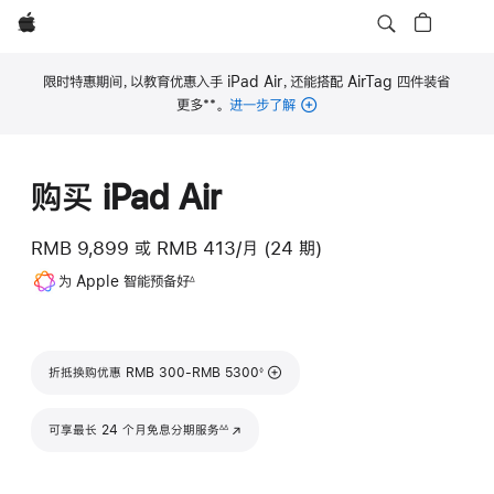
Apple
限时特惠期间，以教育优惠入手 iPad Air，还能搭配 AirTag 四件装省
**
更多
。
进一步了解
脚
注
购买 iPad Air
RMB 9,899
或
RMB 413/月 (24 期)
脚
为 Apple 智能预备好
∆
注
脚注
折抵换购优惠 RMB 300-RMB 5300
◊
脚注
可享最长 24 个月免息分期服务
(在新窗口中打开)
∆∆