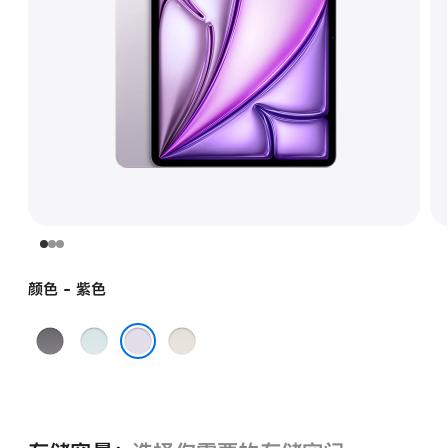
颜色 - 紫色
深
蓝
星
空
色
光
紫色
灰
色
色