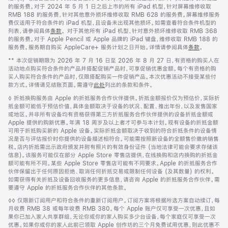
的服务费。对于 2024 年 5 月 1 日之后上市的所有 iPad 机型，针对屏幕维修收取
RMB 188 的服务费，针对其他意外损坏维修收取 RMB 628 的服务费。屏幕维修服务
费仅适用于符合条件的 iPad 机型，且设备未出现其他损坏。如需查看符合条件机型的
列表，请参阅具体
条款
。 对于其他所有 iPad 机型，针对意外损坏维修收取 RMB 368
的服务费。对于 Apple Pencil 或 Apple 品牌的 iPad 键盘，维修收取 RMB 188 的
服务费。服务期自购买 AppleCare+ 服务计划之日开始。详情请参阅具体
条款
。
脚
** 本次促销期限为 2026 年 7 月 16 日至 2026 年 8 月 27 日，有资格的购买人在
注
活动地点购买符合条件的产品并搭配促销产品时，可享促销优惠金额。每个有资格的购
买人购买符合条件的产品时，仅限搭配购买一件促销产品。本次优惠活动不接受某些付
款方式。详情请见结账页面。需遵守
此处
列出的条款和条件。
脚
◊ 折抵换购服务由 Apple 的折抵服务合作伙伴提供。折抵金额报价仅为预估价，实际折
注
抵金额可能低于预估价值，具体金额取决于设备的状况、配置、推出年份，以及发售国家
或地区。并非所有设备均有资格获得第三方折抵服务合作伙伴提供的设备折抵金额或
Apple 提供的购新优惠。年满 18 周岁及以上者才可参与本计划。现有设备的折抵金额
可用于折抵购买新的 Apple 设备。实际折抵金额取决于收到的符合折抵条件的设备情
况是否与评估报价时你提供的设备描述相符合。可能需按照新设备的全额售价缴纳销售
税。店内折抵需出示政府颁发并附有照片的有效身份证件 (当地法律可能会要求存储该
信息)。该服务可能仅在部分 Apple Store 零售店提供，在线换购和店内换购的折抵金
额可能有所不同。某些 Apple Store 零售店可能有不同要求。Apple 的折抵服务合作
伙伴保留出于任何原因拒绝、取消任何折抵交易或限制任何设备 (及其数量) 的权利。
如需获得有关折抵及设备回收服务的更多信息，请咨询 Apple 的折抵服务合作伙伴。需
要遵守 Apple 的折抵服务合作伙伴的其他条款。
脚
◊◊ 仅限新订阅用户和符合条件的重新订阅用户。订阅方案将根据所选方案自动续订，每
注
月收费 RMB 38 或每年收费 RMB 380。每个 Apple 账户仅可享受一次优惠，且如
果你已加入家人共享群组，无论你或你的家人购买多少台设备，每个家庭仅可享受一次
优惠。如果你或你的家人此前已领取 Apple 创作坊的三个月免费试用优惠，则此优惠不