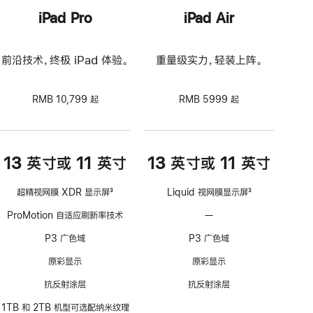
iPad Pro
iPad Air
前沿技术，终极 iPad 体验。
重量级实力，轻装上阵。
RMB 10,799 起
RMB 5999 起
13 英寸或 11 英寸
13 英寸或 11 英寸
超精视网膜 XDR 显示屏
3
Liquid 视网膜显示屏
3
脚
脚
ProMotion 自适应刷新率技术
—
不
注
注
支
P3 广色域
P3 广色域
持
ProMotion
原彩显示
原彩显示
自
抗反射涂层
抗反射涂层
适
应
1TB 和 2TB 机型可选配纳米纹理