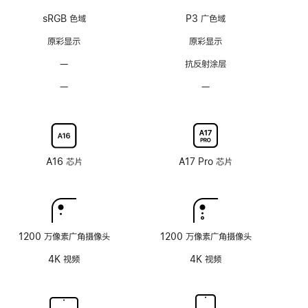
注
注
支
支
sRGB 色域
P3 广色域
持
持
ProMotion
ProMotion
原彩显示
原彩显示
自
自
—
无
抗反射涂层
适
适
抗
应
应
—
不
—
不
反
刷
刷
可
可
射
新
新
选
选
涂
率
率
配
配
层
技
技
纳
纳
术
术
米
米
A16 芯片
A17 Pro 芯片
纹
纹
理
理
玻
玻
璃
璃
面
面
1200 万像素广角摄像头
1200 万像素广角摄像头
板
板
4K 视频
4K 视频