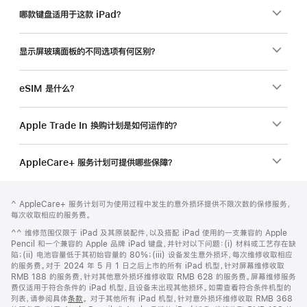
哪款键盘适用于这款 iPad？
显示屏玻璃面板的不同选项有何区别？
eSIM 是什么？
Apple Trade In 换购计划是如何运作的？
AppleCare+ 服务计划可提供哪些保障？
网
脚
脚
^ AppleCare+ 服务计划可为使用过程中发生的意外损坏提供不限次数的保修服务，
注
页
注
每次收取相应的服务费。
页
脚
^^ 维修范围仅限于 iPad 及其原装配件，以及搭配 iPad 使用的一支兼容的 Apple
脚
注
Pencil 和一个兼容的 Apple 品牌 iPad 键盘，并针对以下问题：(i) 材料或工艺存在缺
陷；(ii) 电池容量低于其初始容量的 80%；(iii) 设备发生意外损坏，每次维修收取相应
的服务费。对于 2024 年 5 月 1 日之后上市的所有 iPad 机型，针对屏幕维修收取
RMB 188 的服务费，针对其他意外损坏维修收取 RMB 628 的服务费。屏幕维修服务
费仅适用于符合条件的 iPad 机型，且设备未出现其他损坏。如需查看符合条件机型的
列表，请参阅具体
条款
。 对于其他所有 iPad 机型，针对意外损坏维修收取 RMB 368