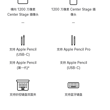
横向 1200 万像素
1200 万像素 Center Stage 摄
Center Stage 摄像头
像头
—
无
—
无
原
原
深
深
感
感
摄
摄
像
像
支持 Apple Pencil
支持 Apple Pencil Pro
头
头
(USB-C)
系
系
支持 Apple Pencil
支持 Apple Pencil
统
统
(第一代)
4
(USB-C)
脚
注
支持妙控键盘双面夹
支持蓝牙键盘