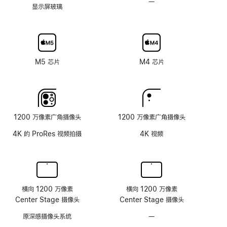
—
不
刷
显示屏玻璃
可
新
选
率
配
技
纳
术
米
M5 芯片
M4 芯片
纹
理
玻
璃
面
1200 万像素广角摄像头
1200 万像素广角摄像头
板
4K 的 ProRes 视频拍摄
4K 视频
横向 1200 万像素
横向 1200 万像素
Center Stage 摄像头
Center Stage 摄像头
原深感摄像头系统
—
无