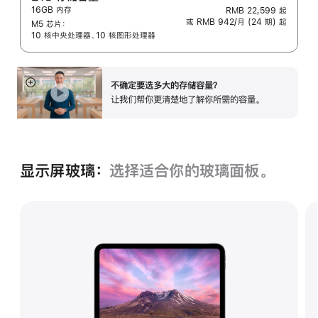
16GB 内存
RMB 22,599
起
脚
或 RMB 942/月 (24 期) 起
M5 芯片：
注
10 核中央处理器、10 核图形处理器
不确定要选多大的存储容⁠量？
展
让我们帮你更清楚地了解你所需的容量。
开
显示屏玻璃：
选择适合你的玻璃面‍板。