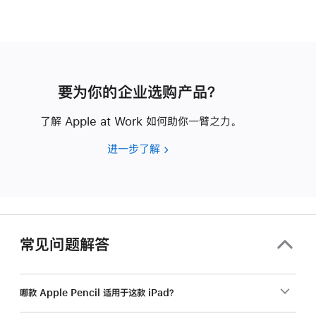
要为你的企业选购产品？
了解 Apple at Work 如何助你一臂之力。
进一步了解
要
为
你
的
企
业
常见问题解答
选
购
产
哪款 Apple Pencil 适用于这款 iPad？
品？