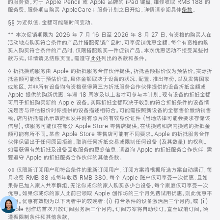
的服务费。对于 Apple Pencil 或 Apple 品牌的 iPad 键盘，维修收取 RMB 188 的
服务费。服务期自购买 AppleCare+ 服务计划之日开始。详情请参阅具体
条款
。
脚
§§ 为近似值。金额可能随时间变动。
注
脚
** 本次促销期限为 2026 年 7 月 16 日至 2026 年 8 月 27 日，有资格的购买人在
注
活动地点购买符合条件的产品并搭配促销产品时，可享促销优惠金额。每个有资格的购
买人购买符合条件的产品时，仅限搭配购买一件促销产品。本次优惠活动不接受某些付
款方式。详情请见结账页面。需遵守
此处
列出的条款和条件。
脚
◊ 折抵换购服务由 Apple 的折抵服务合作伙伴提供。折抵金额报价仅为预估价，实际折
注
抵金额可能低于预估价值，具体金额取决于设备的状况、配置、推出年份，以及发售国家
或地区。并非所有设备均有资格获得第三方折抵服务合作伙伴提供的设备折抵金额或
Apple 提供的购新优惠。年满 18 周岁及以上者才可参与本计划。现有设备的折抵金额
可用于折抵购买新的 Apple 设备。实际折抵金额取决于收到的符合折抵条件的设备情
况是否与评估报价时你提供的设备描述相符合。可能需按照新设备的全额售价缴纳销售
税。店内折抵需出示政府颁发并附有照片的有效身份证件 (当地法律可能会要求存储该
信息)。该服务可能仅在部分 Apple Store 零售店提供，在线换购和店内换购的折抵金
额可能有所不同。某些 Apple Store 零售店可能有不同要求。Apple 的折抵服务合作
伙伴保留出于任何原因拒绝、取消任何折抵交易或限制任何设备 (及其数量) 的权利。
如需获得有关折抵及设备回收服务的更多信息，请咨询 Apple 的折抵服务合作伙伴。需
要遵守 Apple 的折抵服务合作伙伴的其他条款。
脚
◊◊ 仅限新订阅用户和符合条件的重新订阅用户。订阅方案将根据所选方案自动续订，每
注
月收费 RMB 38 或每年收费 RMB 380。每个 Apple 账户仅可享受一次优惠，且如
果你已加入家人共享群组，无论你或你的家人购买多少台设备，每个家庭仅可享受一次
优惠。如果你或你的家人此前已领取 Apple 创作坊的三个月免费试用优惠，则此优惠不
适用。优惠有效期为以下两者中的较晚者：(i) 符合条件的设备激活后三个月内，或 (ii)
Apple 创作坊首次开放订阅服务后三个月内。订阅方案将自动续订，直至取消订阅。须
遵循限制条件和其他条款。