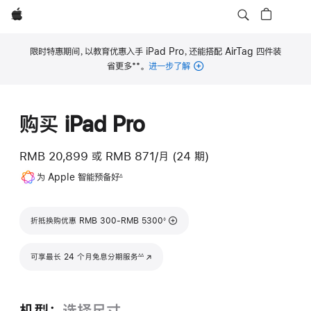
Apple
限时特惠期间，以教育优惠入手 iPad Pro，还能搭配 AirTag 四件装
**
省更多
。
进一步了解
脚
注
购买 iPad Pro
RMB 20,899
或
RMB 871/月 (24 期)
脚
为 Apple 智能预备好
∆
注
脚注
折抵换购优惠 RMB 300-RMB 5300
◊
脚注
可享最长 24 个月免息分期服务
(在新窗口中打开)
∆∆
机型：
选择尺寸。