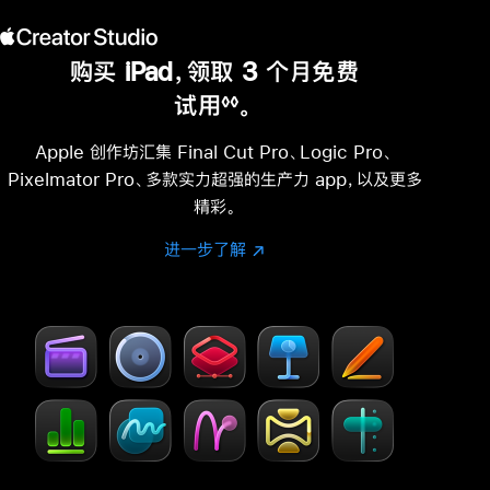
购买 iPad，领取 3 个月免费
试用
。
◊◊
脚
注
Apple 创作坊汇集 Final Cut Pro、Logic Pro、
Pixelmator Pro、多款实力超强的生产力 app，以及更多
精彩。
进一步了解
进
(在
一
新
步
窗
了
口
解
中
-
打
Creator Studio
开)