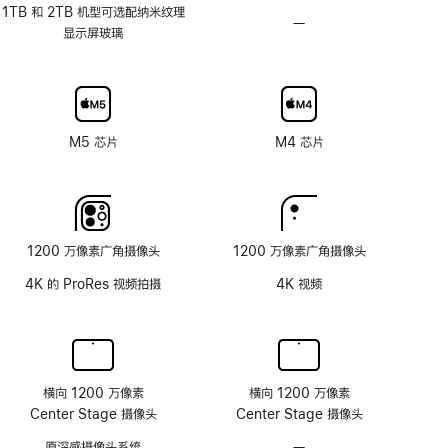
应
1TB 和 2TB 机型可选配纳米纹理
—
不
刷
显示屏玻璃
可
新
选
率
配
技
纳
术
米
M5 芯片
M4 芯片
纹
理
玻
璃
面
1200 万像素广角摄像头
1200 万像素广角摄像头
板
4K 的 ProRes 视频拍摄
4K 视频
横向 1200 万像素
横向 1200 万像素
Center Stage 摄像头
Center Stage 摄像头
原深感摄像头系统
—
无