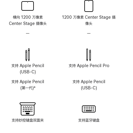
横向 1200 万像素
1200 万像素 Center Stage 摄
Center Stage 摄像头
像头
—
无
—
无
原
原
深
深
感
感
摄
摄
像
像
支持 Apple Pencil
支持 Apple Pencil Pro
头
头
(USB-C)
系
系
支持 Apple Pencil
支持 Apple Pencil
统
统
(第一代)
4
(USB-C)
脚
注
支持妙控键盘双面夹
支持蓝牙键盘