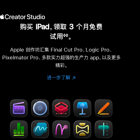
购买 iPad，领取 3 个月免费
试用
。
◊◊
脚
注
Apple 创作坊汇集 Final Cut Pro、Logic Pro、
Pixelmator Pro、多款实力超强的生产力 app，以及更多
精彩。
进一步了解
进
(在
一
新
步
窗
了
口
解
中
-
打
Creator Studio
开)