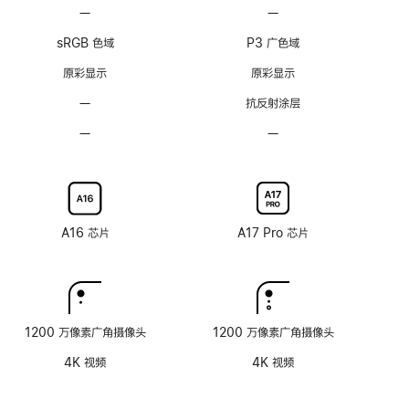
脚
脚
—
不
—
不
注
注
支
支
sRGB 色域
P3 广色域
持
持
ProMotion
ProMotion
原彩显示
原彩显示
自
自
—
无
抗反射涂层
适
适
抗
应
应
—
不
—
不
反
刷
刷
可
可
射
新
新
选
选
涂
率
率
配
配
层
技
技
纳
纳
术
术
米
米
A16 芯片
A17 Pro 芯片
纹
纹
理
理
玻
玻
璃
璃
面
面
1200 万像素广角摄像头
1200 万像素广角摄像头
板
板
4K 视频
4K 视频