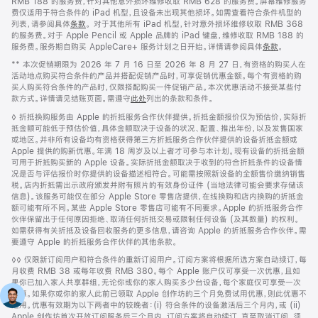
RMB 188 的服务费，针对其他意外损坏维修收取 RMB 628 的服务费。屏幕维修服务
费仅适用于符合条件的 iPad 机型，且设备未出现其他损坏。如需查看符合条件机型的
列表，请参阅具体
条款
。 对于其他所有 iPad 机型，针对意外损坏维修收取 RMB 368
的服务费。对于 Apple Pencil 或 Apple 品牌的 iPad 键盘，维修收取 RMB 188 的
服务费。服务期自购买 AppleCare+ 服务计划之日开始。详情请参阅具体
条款
。
脚
** 本次促销期限为 2026 年 7 月 16 日至 2026 年 8 月 27 日，有资格的购买人在
注
活动地点购买符合条件的产品并搭配促销产品时，可享促销优惠金额。每个有资格的购
买人购买符合条件的产品时，仅限搭配购买一件促销产品。本次优惠活动不接受某些付
款方式。详情请见结账页面。需遵守
此处
列出的条款和条件。
脚
◊ 折抵换购服务由 Apple 的折抵服务合作伙伴提供。折抵金额报价仅为预估价，实际折
注
抵金额可能低于预估价值，具体金额取决于设备的状况、配置、推出年份，以及发售国家
或地区。并非所有设备均有资格获得第三方折抵服务合作伙伴提供的设备折抵金额或
Apple 提供的购新优惠。年满 18 周岁及以上者才可参与本计划。现有设备的折抵金额
可用于折抵购买新的 Apple 设备。实际折抵金额取决于收到的符合折抵条件的设备情
况是否与评估报价时你提供的设备描述相符合。可能需按照新设备的全额售价缴纳销售
税。店内折抵需出示政府颁发并附有照片的有效身份证件 (当地法律可能会要求存储该
信息)。该服务可能仅在部分 Apple Store 零售店提供，在线换购和店内换购的折抵金
额可能有所不同。某些 Apple Store 零售店可能有不同要求。Apple 的折抵服务合作
伙伴保留出于任何原因拒绝、取消任何折抵交易或限制任何设备 (及其数量) 的权利。
如需获得有关折抵及设备回收服务的更多信息，请咨询 Apple 的折抵服务合作伙伴。需
要遵守 Apple 的折抵服务合作伙伴的其他条款。
脚
◊◊ 仅限新订阅用户和符合条件的重新订阅用户。订阅方案将根据所选方案自动续订，每
注
月收费 RMB 38 或每年收费 RMB 380。每个 Apple 账户仅可享受一次优惠，且如
果你已加入家人共享群组，无论你或你的家人购买多少台设备，每个家庭仅可享受一次
优惠。如果你或你的家人此前已领取 Apple 创作坊的三个月免费试用优惠，则此优惠不
适用。优惠有效期为以下两者中的较晚者：(i) 符合条件的设备激活后三个月内，或 (ii)
Apple 创作坊首次开放订阅服务后三个月内。订阅方案将自动续订，直至取消订阅。须