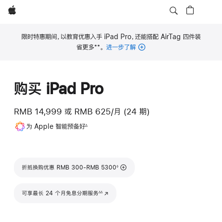
Apple
限时特惠期间，以教育优惠入手 iPad Pro，还能搭配 AirTag 四件装
**
省更多
。
进一步了解
脚
注
购买 iPad Pro
RMB 14,999
或
RMB 625/月 (24 期)
脚
为 Apple 智能预备好
∆
注
脚注
折抵换购优惠 RMB 300-RMB 5300
◊
脚注
可享最长 24 个月免息分期服务
(在新窗口中打开)
∆∆