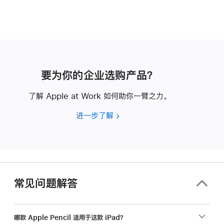
要为你的企业选购产品？
了解 Apple at Work 如何助你一臂之力。
进一步了解
要
为
你
的
企
业
常见问题解答
选
购
产
哪款 Apple Pencil 适用于这款 iPad？