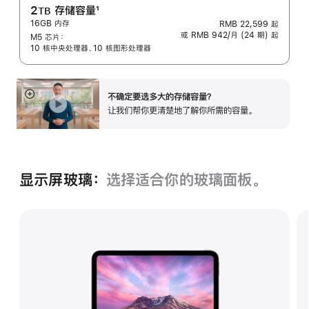
2
存储容量
1
TB
16GB 内存
RMB 22,599
起
脚
或 RMB 942/月 (24 期) 起
M5 芯片：
注
10 核中央处理器、10 核图形处理器
不确定要选多大的存储容⁠量？
展
让我们帮你更清楚地了解你所需的容量。
开
显示屏玻璃：
选择适合你的玻璃面‍板。