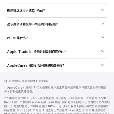
品？
哪款键盘适用于这款 iPad？
显示屏玻璃面板的不同选项有何区别？
eSIM 是什么？
Apple Trade In 换购计划是如何运作的？
AppleCare+ 服务计划可提供哪些保障？
网
脚
脚
§§ 为近似值。金额可能随时间变动。
注
页
注
脚
^ AppleCare+ 服务计划可为使用过程中发生的意外损坏提供不限次数的保修服务，
页
注
每次收取相应的服务费。
脚
脚
^^ 维修范围仅限于 iPad 及其原装配件，以及搭配 iPad 使用的一支兼容的 Apple
注
Pencil 和一个兼容的 Apple 品牌 iPad 键盘，并针对以下问题：(i) 材料或工艺存在缺
陷；(ii) 电池容量低于其初始容量的 80%；(iii) 设备发生意外损坏，每次维修收取相应
的服务费。对于 2024 年 5 月 1 日之后上市的所有 iPad 机型，针对屏幕维修收取