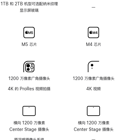
应
1TB 和 2TB 机型可选配纳米纹理
—
不
刷
显示屏玻璃
可
新
选
率
配
技
纳
术
米
M5 芯片
M4 芯片
纹
理
玻
璃
面
1200 万像素广角摄像头
1200 万像素广角摄像头
板
4K 的 ProRes 视频拍摄
4K 视频
横向 1200 万像素
横向 1200 万像素
Center Stage 摄像头
Center Stage 摄像头
原深感摄像头系统
—
无