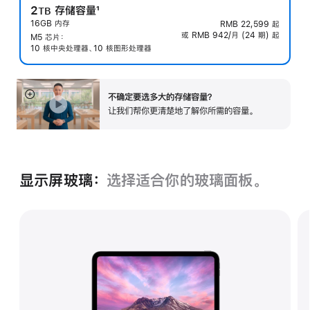
2
存储容量
1
TB
16GB 内存
RMB 22,599
起
脚
或 RMB 942/月 (24 期) 起
M5 芯片：
注
10 核中央处理器、10 核图形处理器
不确定要选多大的存储容⁠量？
展
让我们帮你更清楚地了解你所需的容量。
开
显示屏玻璃：
选择适合你的玻璃面‍板。