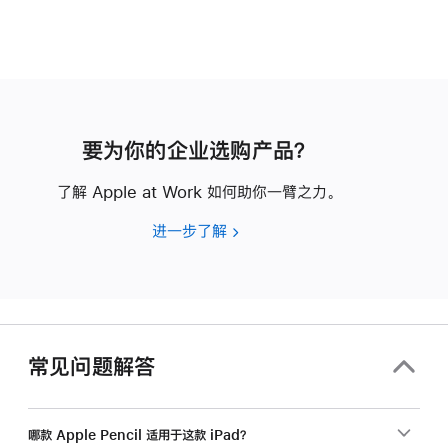
要为你的企业选购产品？
了解 Apple at Work 如何助你一臂之力。
进一步了解
要
为
你
的
企
业
常见问题解答
选
购
产
哪款 Apple Pencil 适用于这款 iPad？