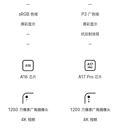
脚
脚
—
不
—
不
注
注
支
支
sRGB 色域
P3 广色域
持
持
ProMotion
ProMotion
原彩显示
原彩显示
自
自
—
无
抗反射涂层
适
适
抗
应
应
—
不
—
不
反
刷
刷
可
可
射
新
新
选
选
涂
率
率
配
配
层
技
技
纳
纳
术
术
米
米
A16 芯片
A17 Pro 芯片
纹
纹
理
理
玻
玻
璃
璃
面
面
1200 万像素广角摄像头
1200 万像素广角摄像头
板
板
4K 视频
4K 视频