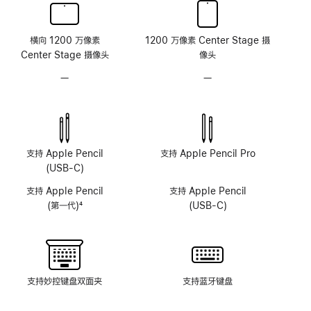
横向 1200 万像素
1200 万像素 Center Stage 摄
Center Stage 摄像头
像头
—
无
—
无
原
原
深
深
感
感
摄
摄
像
像
支持 Apple Pencil
支持 Apple Pencil Pro
头
头
(USB-C)
系
系
支持 Apple Pencil
支持 Apple Pencil
统
统
(第一代)
4
(USB-C)
脚
注
支持妙控键盘双面夹
支持蓝牙键盘