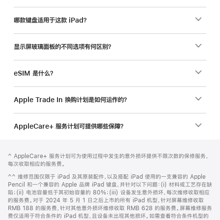
品？
哪款键盘适用于这款 iPad？
显示屏玻璃面板的不同选项有何区别？
eSIM 是什么？
Apple Trade In 换购计划是如何运作的？
AppleCare+ 服务计划可提供哪些保障？
网
脚
脚
^ AppleCare+ 服务计划可为使用过程中发生的意外损坏提供不限次数的保修服务，
注
页
注
每次收取相应的服务费。
页
脚
^^ 维修范围仅限于 iPad 及其原装配件，以及搭配 iPad 使用的一支兼容的 Apple
脚
注
Pencil 和一个兼容的 Apple 品牌 iPad 键盘，并针对以下问题：(i) 材料或工艺存在缺
陷；(ii) 电池容量低于其初始容量的 80%；(iii) 设备发生意外损坏，每次维修收取相应
的服务费。对于 2024 年 5 月 1 日之后上市的所有 iPad 机型，针对屏幕维修收取
RMB 188 的服务费，针对其他意外损坏维修收取 RMB 628 的服务费。屏幕维修服务
费仅适用于符合条件的 iPad 机型，且设备未出现其他损坏。如需查看符合条件机型的