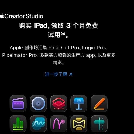
购买 iPad，领取 3 个月免费
试用
。
◊◊
脚
注
Apple 创作坊汇集 Final Cut Pro、Logic Pro、
Pixelmator Pro、多款实力超强的生产力 app，以及更多
精彩。
进一步了解
进
(在
一
新
步
窗
了
口
解
中
-
打
Creator Studio
开)