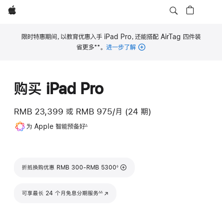
Apple
限时特惠期间，以教育优惠入手 iPad Pro，还能搭配 AirTag 四件装
**
省更多
。
进一步了解
脚
注
购买 iPad Pro
RMB 23,399
或
RMB 975/月 (24 期)
脚
为 Apple 智能预备好
∆
注
脚注
折抵换购优惠 RMB 300-RMB 5300
◊
脚注
可享最长 24 个月免息分期服务
(在新窗口中打开)
∆∆