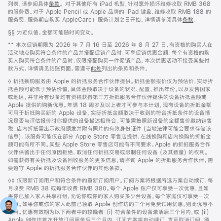
列表，请参阅具体
条款
。 对于其他所有 iPad 机型，针对意外损坏维修收取 RMB 368
的服务费。对于 Apple Pencil 或 Apple 品牌的 iPad 键盘，维修收取 RMB 188 的
服务费。服务期自购买 AppleCare+ 服务计划之日开始。详情请参阅具体
条款
。
脚
§§ 为近似值。金额可能随时间变动。
注
脚
** 本次促销期限为 2026 年 7 月 16 日至 2026 年 8 月 27 日，有资格的购买人在
注
活动地点购买符合条件的产品并搭配促销产品时，可享促销优惠金额。每个有资格的购
买人购买符合条件的产品时，仅限搭配购买一件促销产品。本次优惠活动不接受某些付
款方式。详情请见结账页面。需遵守
此处
列出的条款和条件。
脚
◊ 折抵换购服务由 Apple 的折抵服务合作伙伴提供。折抵金额报价仅为预估价，实际折
注
抵金额可能低于预估价值，具体金额取决于设备的状况、配置、推出年份，以及发售国家
或地区。并非所有设备均有资格获得第三方折抵服务合作伙伴提供的设备折抵金额或
Apple 提供的购新优惠。年满 18 周岁及以上者才可参与本计划。现有设备的折抵金额
可用于折抵购买新的 Apple 设备。实际折抵金额取决于收到的符合折抵条件的设备情
况是否与评估报价时你提供的设备描述相符合。可能需按照新设备的全额售价缴纳销售
税。店内折抵需出示政府颁发并附有照片的有效身份证件 (当地法律可能会要求存储该
信息)。该服务可能仅在部分 Apple Store 零售店提供，在线换购和店内换购的折抵金
额可能有所不同。某些 Apple Store 零售店可能有不同要求。Apple 的折抵服务合作
伙伴保留出于任何原因拒绝、取消任何折抵交易或限制任何设备 (及其数量) 的权利。
如需获得有关折抵及设备回收服务的更多信息，请咨询 Apple 的折抵服务合作伙伴。需
要遵守 Apple 的折抵服务合作伙伴的其他条款。
脚
◊◊ 仅限新订阅用户和符合条件的重新订阅用户。订阅方案将根据所选方案自动续订，每
注
月收费 RMB 38 或每年收费 RMB 380。每个 Apple 账户仅可享受一次优惠，且如
果你已加入家人共享群组，无论你或你的家人购买多少台设备，每个家庭仅可享受一次
优惠。如果你或你的家人此前已领取 Apple 创作坊的三个月免费试用优惠，则此优惠不
适用。优惠有效期为以下两者中的较晚者：(i) 符合条件的设备激活后三个月内，或 (ii)
Apple 创作坊首次开放订阅服务后三个月内。订阅方案将自动续订，直至取消订阅。须