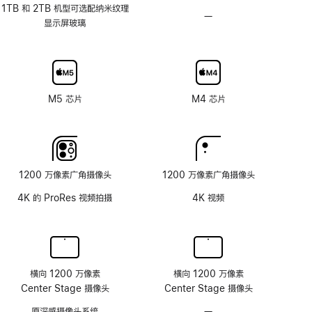
应
1TB 和 2TB 机型可选配纳米纹理
—
不
刷
显示屏玻璃
可
新
选
率
配
技
纳
术
米
M5 芯片
M4 芯片
纹
理
玻
璃
面
1200 万像素广角摄像头
1200 万像素广角摄像头
板
4K 的 ProRes 视频拍摄
4K 视频
横向 1200 万像素
横向 1200 万像素
Center Stage 摄像头
Center Stage 摄像头
原深感摄像头系统
—
无