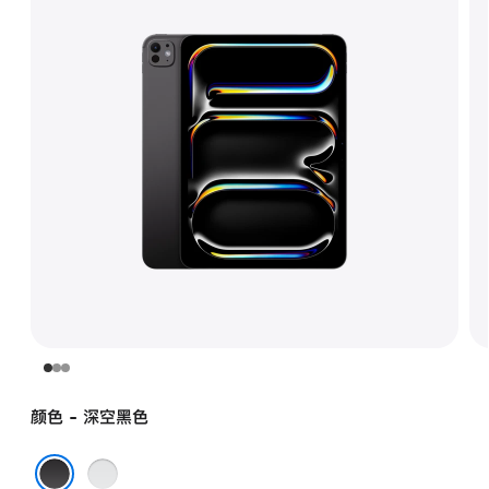
颜色 - 深空黑色
银