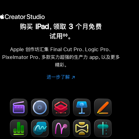
购买 iPad，领取 3 个月免费
试用
。
◊◊
脚
注
Apple 创作坊汇集 Final Cut Pro、Logic Pro、
Pixelmator Pro、多款实力超强的生产力 app，以及更多
精彩。
进一步了解
进
(在
一
新
步
窗
了
口
解
中
-
打
Creator Studio
开)