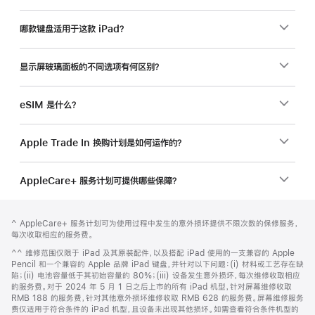
品？
哪款键盘适用于这款 iPad？
显示屏玻璃面板的不同选项有何区别？
eSIM 是什么？
Apple Trade In 换购计划是如何运作的？
AppleCare+ 服务计划可提供哪些保障？
网
脚
脚
^ AppleCare+ 服务计划可为使用过程中发生的意外损坏提供不限次数的保修服务，
注
页
注
每次收取相应的服务费。
页
脚
^^ 维修范围仅限于 iPad 及其原装配件，以及搭配 iPad 使用的一支兼容的 Apple
脚
注
Pencil 和一个兼容的 Apple 品牌 iPad 键盘，并针对以下问题：(i) 材料或工艺存在缺
陷；(ii) 电池容量低于其初始容量的 80%；(iii) 设备发生意外损坏，每次维修收取相应
的服务费。对于 2024 年 5 月 1 日之后上市的所有 iPad 机型，针对屏幕维修收取
RMB 188 的服务费，针对其他意外损坏维修收取 RMB 628 的服务费。屏幕维修服务
费仅适用于符合条件的 iPad 机型，且设备未出现其他损坏。如需查看符合条件机型的