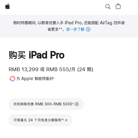
Apple
限时特惠期间，以教育优惠入手 iPad Pro，还能搭配 AirTag 四件装
**
省更多
。
进一步了解
脚
注
购买 iPad Pro
RMB 13,299
或
RMB 555/月 (24 期)
脚
为 Apple 智能预备好
∆
注
脚注
折抵换购优惠 RMB 300-RMB 5300
◊
脚注
可享最长 24 个月免息分期服务
(在新窗口中打开)
∆∆