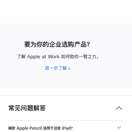
要为你的企业选购产品？
了解 Apple at Work 如何助你一臂之力。
进一步了解
要
为
你
的
企
业
常见问题解答
选
购
产
哪款 Apple Pencil 适用于这款 iPad？