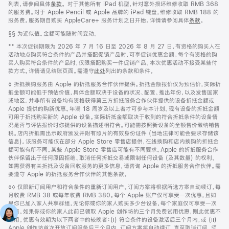
列表，请参阅具体
条款
。 对于其他所有 iPad 机型，针对意外损坏维修收取 RMB 368
的服务费。对于 Apple Pencil 或 Apple 品牌的 iPad 键盘，维修收取 RMB 188 的
服务费。服务期自购买 AppleCare+ 服务计划之日开始。详情请参阅具体
条款
。
脚
§§ 为近似值。金额可能随时间变动。
注
脚
** 本次促销期限为 2026 年 7 月 16 日至 2026 年 8 月 27 日，有资格的购买人在
注
活动地点购买符合条件的产品并搭配促销产品时，可享促销优惠金额。每个有资格的购
买人购买符合条件的产品时，仅限搭配购买一件促销产品。本次优惠活动不接受某些付
款方式。详情请见结账页面。需遵守
此处
列出的条款和条件。
脚
◊ 折抵换购服务由 Apple 的折抵服务合作伙伴提供。折抵金额报价仅为预估价，实际折
注
抵金额可能低于预估价值，具体金额取决于设备的状况、配置、推出年份，以及发售国家
或地区。并非所有设备均有资格获得第三方折抵服务合作伙伴提供的设备折抵金额或
Apple 提供的购新优惠。年满 18 周岁及以上者才可参与本计划。现有设备的折抵金额
可用于折抵购买新的 Apple 设备。实际折抵金额取决于收到的符合折抵条件的设备情
况是否与评估报价时你提供的设备描述相符合。可能需按照新设备的全额售价缴纳销售
税。店内折抵需出示政府颁发并附有照片的有效身份证件 (当地法律可能会要求存储该
信息)。该服务可能仅在部分 Apple Store 零售店提供，在线换购和店内换购的折抵金
额可能有所不同。某些 Apple Store 零售店可能有不同要求。Apple 的折抵服务合作
伙伴保留出于任何原因拒绝、取消任何折抵交易或限制任何设备 (及其数量) 的权利。
如需获得有关折抵及设备回收服务的更多信息，请咨询 Apple 的折抵服务合作伙伴。需
要遵守 Apple 的折抵服务合作伙伴的其他条款。
脚
◊◊ 仅限新订阅用户和符合条件的重新订阅用户。订阅方案将根据所选方案自动续订，每
注
月收费 RMB 38 或每年收费 RMB 380。每个 Apple 账户仅可享受一次优惠，且如
果你已加入家人共享群组，无论你或你的家人购买多少台设备，每个家庭仅可享受一次
优惠。如果你或你的家人此前已领取 Apple 创作坊的三个月免费试用优惠，则此优惠不
适用。优惠有效期为以下两者中的较晚者：(i) 符合条件的设备激活后三个月内，或 (ii)
Apple 创作坊首次开放订阅服务后三个月内。订阅方案将自动续订，直至取消订阅。须