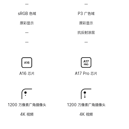
脚
脚
—
不
—
不
注
注
支
支
sRGB 色域
P3 广色域
持
持
ProMotion
ProMotion
原彩显示
原彩显示
自
自
—
无
抗反射涂层
适
适
抗
应
应
—
不
—
不
反
刷
刷
可
可
射
新
新
选
选
涂
率
率
配
配
层
技
技
纳
纳
术
术
米
米
A16 芯片
A17 Pro 芯片
纹
纹
理
理
玻
玻
璃
璃
面
面
1200 万像素广角摄像头
1200 万像素广角摄像头
板
板
4K 视频
4K 视频