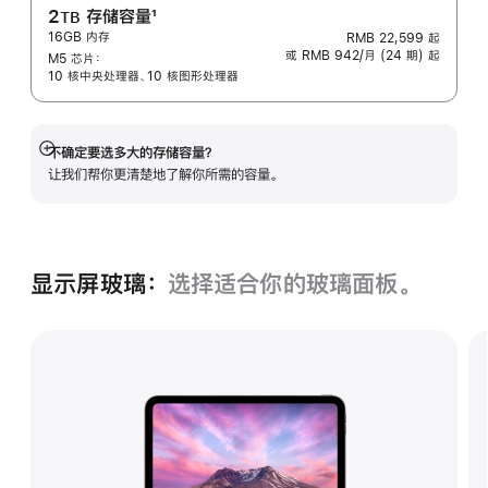
2
存储容量
1
TB
16GB 内存
RMB 22,599
起
脚
或 RMB 942/月 (24 期) 起
M5 芯片：
注
10 核中央处理器、10 核图形处理器
不确定要选多大的存储容⁠量？
展
让我们帮你更清楚地了解你所需的容量。
开
显示屏玻璃：
选择适合你的玻璃面‍板。