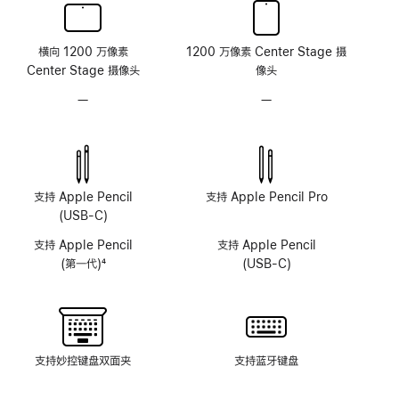
横向 1200 万像素
1200 万像素 Center Stage 摄
Center Stage 摄像头
像头
—
无
—
无
原
原
深
深
感
感
摄
摄
像
像
支持 Apple Pencil
支持 Apple Pencil Pro
头
头
(USB-C)
系
系
支持 Apple Pencil
支持 Apple Pencil
统
统
(第一代)
4
(USB-C)
脚
注
支持妙控键盘双面夹
支持蓝牙键盘