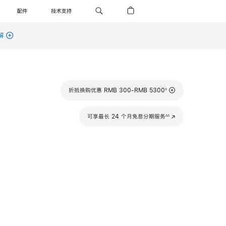
配件
技术支持
解
脚
折抵换购优惠 RMB 300-RMB 5300
◊
注
脚
可享最长 24 个月免息分期服务
(在
∆∆
注
新
窗
口
中
打
开)