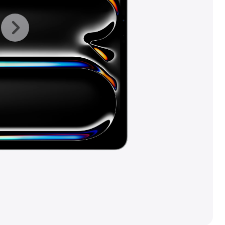
上
下
一
一
张
张
图
图
库
库
图
图
片
片