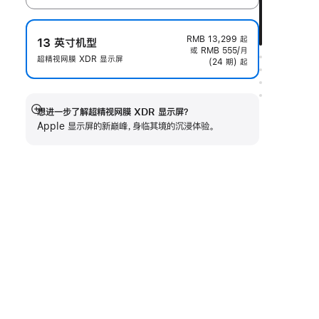
RMB 13,299
起
13 英寸机型
或 RMB 555/月
超精视网膜 XDR 显示屏
(24 期) 起
想进一步了解超精视网膜 XDR 显示屏？
展
Apple 显示屏的新巅峰，身临其境的沉浸体验。
开