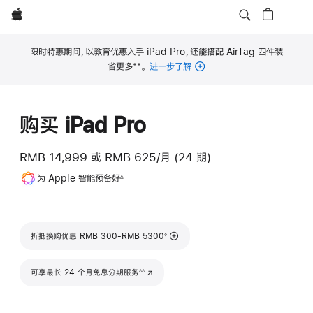
Apple
限时特惠期间，以教育优惠入手 iPad Pro，还能搭配 AirTag 四件装
**
省更多
。
进一步了解
脚
注
购买 iPad Pro
RMB 14,999
或
RMB 625/月 (24 期)
脚
为 Apple 智能预备好
∆
注
脚注
折抵换购优惠 RMB 300-RMB 5300
◊
脚注
可享最长 24 个月免息分期服务
(在新窗口中打开)
∆∆