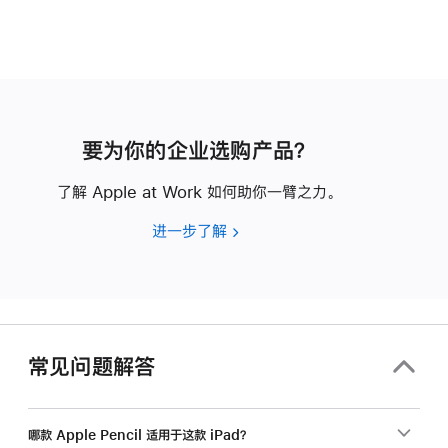
要为你的企业选购产品？
了解 Apple at Work 如何助你一臂之力。
进一步了解
要
为
你
的
企
业
常见问题解答
选
购
产
哪款 Apple Pencil 适用于这款 iPad？