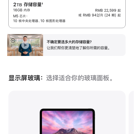
2
存储容量
1
TB
16GB 内存
RMB 22,599
起
脚
或 RMB 942/月 (24 期) 起
M5 芯片：
注
10 核中央处理器、10 核图形处理器
不确定要选多大的存储容⁠量？
展
让我们帮你更清楚地了解你所需的容量。
开
显示屏玻璃：
选择适合你的玻璃面‍板。