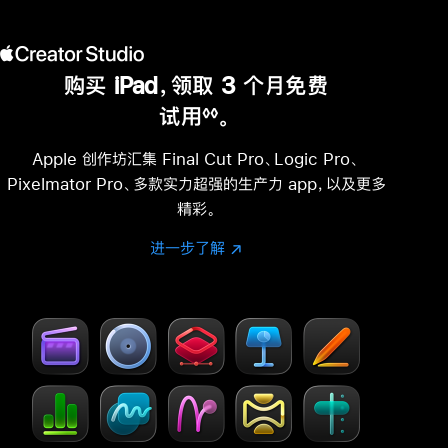
购买 iPad，领取 3 个月免费
试用
。
◊◊
脚
注
Apple 创作坊汇集 Final Cut Pro、Logic Pro、
Pixelmator Pro、多款实力超强的生产力 app，以及更多
精彩。
进一步了解
进
(在
一
新
步
窗
了
口
解
中
-
打
Creator Studio
开)