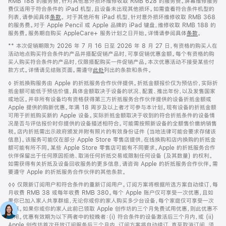
RMB 188 的服务费，针对其他意外损坏维修收取 RMB 628 的服务费。屏幕维修服务
费仅适用于符合条件的 iPad 机型，且设备未出现其他损坏。如需查看符合条件机型的
列表，请参阅具体
条款
。 对于其他所有 iPad 机型，针对意外损坏维修收取 RMB 368
的服务费。对于 Apple Pencil 或 Apple 品牌的 iPad 键盘，维修收取 RMB 188 的
服务费。服务期自购买 AppleCare+ 服务计划之日开始。详情请参阅具体
条款
。
脚
** 本次促销期限为 2026 年 7 月 16 日至 2026 年 8 月 27 日，有资格的购买人在
注
活动地点购买符合条件的产品并搭配促销产品时，可享促销优惠金额。每个有资格的购
买人购买符合条件的产品时，仅限搭配购买一件促销产品。本次优惠活动不接受某些付
款方式。详情请见结账页面。需遵守
此处
列出的条款和条件。
脚
◊ 折抵换购服务由 Apple 的折抵服务合作伙伴提供。折抵金额报价仅为预估价，实际折
注
抵金额可能低于预估价值，具体金额取决于设备的状况、配置、推出年份，以及发售国家
或地区。并非所有设备均有资格获得第三方折抵服务合作伙伴提供的设备折抵金额或
Apple 提供的购新优惠。年满 18 周岁及以上者才可参与本计划。现有设备的折抵金额
可用于折抵购买新的 Apple 设备。实际折抵金额取决于收到的符合折抵条件的设备情
况是否与评估报价时你提供的设备描述相符合。可能需按照新设备的全额售价缴纳销售
税。店内折抵需出示政府颁发并附有照片的有效身份证件 (当地法律可能会要求存储该
信息)。该服务可能仅在部分 Apple Store 零售店提供，在线换购和店内换购的折抵金
额可能有所不同。某些 Apple Store 零售店可能有不同要求。Apple 的折抵服务合作
伙伴保留出于任何原因拒绝、取消任何折抵交易或限制任何设备 (及其数量) 的权利。
如需获得有关折抵及设备回收服务的更多信息，请咨询 Apple 的折抵服务合作伙伴。需
要遵守 Apple 的折抵服务合作伙伴的其他条款。
脚
◊◊ 仅限新订阅用户和符合条件的重新订阅用户。订阅方案将根据所选方案自动续订，每
注
月收费 RMB 38 或每年收费 RMB 380。每个 Apple 账户仅可享受一次优惠，且如
果你已加入家人共享群组，无论你或你的家人购买多少台设备，每个家庭仅可享受一次
优惠。如果你或你的家人此前已领取 Apple 创作坊的三个月免费试用优惠，则此优惠不
适用。优惠有效期为以下两者中的较晚者：(i) 符合条件的设备激活后三个月内，或 (ii)
Apple 创作坊首次开放订阅服务后三个月内。订阅方案将自动续订，直至取消订阅。须