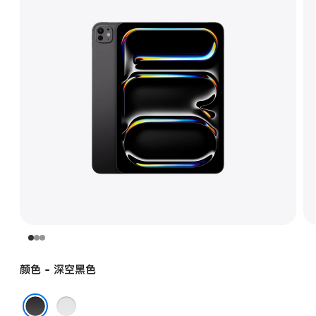
颜色 - 深空黑色
银