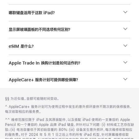
品？
哪款键盘适用于这款 iPad？
显示屏玻璃面板的不同选项有何区别？
eSIM 是什么？
Apple Trade In 换购计划是如何运作的？
AppleCare+ 服务计划可提供哪些保障？
网
脚
脚
§§ 为近似值。金额可能随时间变动。
注
页
注
脚
^ AppleCare+ 服务计划可为使用过程中发生的意外损坏提供不限次数的保修服务，
页
注
每次收取相应的服务费。
脚
脚
^^ 维修范围仅限于 iPad 及其原装配件，以及搭配 iPad 使用的一支兼容的 Apple
注
Pencil 和一个兼容的 Apple 品牌 iPad 键盘，并针对以下问题：(i) 材料或工艺存在缺
陷；(ii) 电池容量低于其初始容量的 80%；(iii) 设备发生意外损坏，每次维修收取相应
的服务费。对于 2024 年 5 月 1 日之后上市的所有 iPad 机型，针对屏幕维修收取