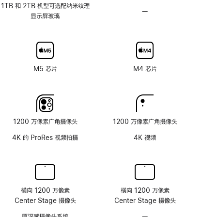
应
1TB 和 2TB 机型可选配纳米纹理
—
不
刷
显示屏玻璃
可
新
选
率
配
技
纳
术
米
M5 芯片
M4 芯片
纹
理
玻
璃
面
1200 万像素广角摄像头
1200 万像素广角摄像头
板
4K 的 ProRes 视频拍摄
4K 视频
横向 1200 万像素
横向 1200 万像素
Center Stage 摄像头
Center Stage 摄像头
原深感摄像头系统
—
无