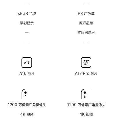
脚
脚
—
不
—
不
注
注
支
支
sRGB 色域
P3 广色域
持
持
ProMotion
ProMotion
原彩显示
原彩显示
自
自
—
无
抗反射涂层
适
适
抗
应
应
—
不
—
不
反
刷
刷
可
可
射
新
新
选
选
涂
率
率
配
配
层
技
技
纳
纳
术
术
米
米
A16 芯片
A17 Pro 芯片
纹
纹
理
理
玻
玻
璃
璃
面
面
1200 万像素广角摄像头
1200 万像素广角摄像头
板
板
4K 视频
4K 视频