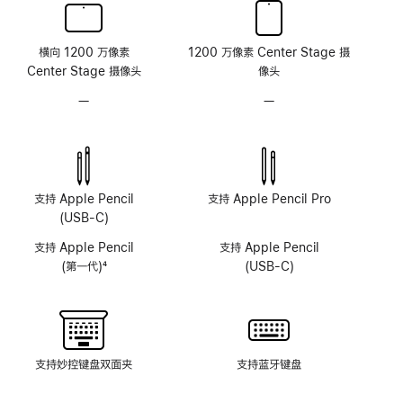
横向 1200 万像素
1200 万像素 Center Stage 摄
Center Stage 摄像头
像头
—
无
—
无
原
原
深
深
感
感
摄
摄
像
像
支持 Apple Pencil
支持 Apple Pencil Pro
头
头
(USB-C)
系
系
支持 Apple Pencil
支持 Apple Pencil
统
统
(第一代)
4
(USB-C)
脚
注
支持妙控键盘双面夹
支持蓝牙键盘