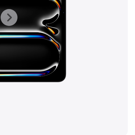
上
下
一
一
张
张
图
图
库
库
图
图
片
片