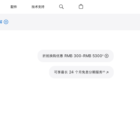
配件
技术支持
解
脚
折抵换购优惠 RMB 300-RMB 5300
◊
注
脚
可享最长 24 个月免息分期服务
(在
∆∆
注
新
窗
口
中
打
开)