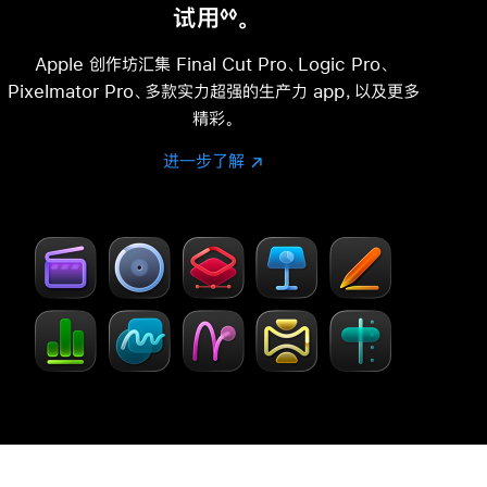
试用
。
◊◊
脚
注
Apple 创作坊汇集 Final Cut Pro、Logic Pro、
Pixelmator Pro、多款实力超强的生产力 app，以及更多
精彩。
进一步了解
进
(在
一
新
步
窗
了
口
解
中
-
打
Creator Studio
开)