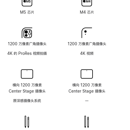
纳
术
米
M5 芯片
M4 芯片
纹
理
玻
璃
面
1200 万像素广角摄像头
1200 万像素广角摄像头
板
4K 的 ProRes 视频拍摄
4K 视频
横向 1200 万像素
横向 1200 万像素
Center Stage 摄像头
Center Stage 摄像头
原深感摄像头系统
—
无
原
深
感
摄