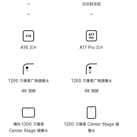
—
无
抗反射涂层
适
适
抗
应
应
—
不
—
不
反
刷
刷
可
可
射
新
新
选
选
涂
率
率
配
配
层
技
技
纳
纳
术
术
米
米
A16 芯片
A17 Pro 芯片
纹
纹
理
理
玻
玻
璃
璃
面
面
1200 万像素广角摄像头
1200 万像素广角摄像头
板
板
4K 视频
4K 视频
横向 1200 万像素
1200 万像素 Center Stage 摄
Center Stage 摄像头
像头