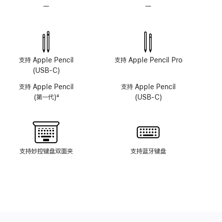
—
无
—
无
原
原
深
深
感
感
摄
摄
像
像
支持 Apple Pencil
支持 Apple Pencil Pro
头
头
(USB-C)
系
系
支持 Apple Pencil
支持 Apple Pencil
统
统
(第一代)
4
(USB-C)
脚
注
支持妙控键盘双面夹
支持蓝牙键盘