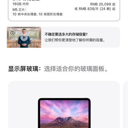
16GB 内存
RMB 20,099
起
脚
或 RMB 838/月 (24 期) 起
M5 芯片：
注
10 核中央处理器、10 核图形处理器
不确定要选多大的存储容⁠量？
展
让我们帮你更清楚地了解你所需的容量。
开
显示屏玻璃：
选择适合你的玻璃面‍板。