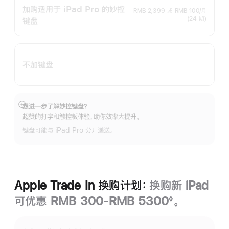
加购适用于 iPad Pro 的妙控
RMB 2,399
或
RMB 100/月
(24 期)
键盘
不加键盘
想进一步了解妙控键盘？
展
超赞的打字和触控板体验，助你效率大提升。
开
键盘可能与 iPad Pro 分开递送。
Apple Trade In 换购计划：
换购新 iPad
可优惠 RMB 300-RMB 5300
。
◊
脚
注