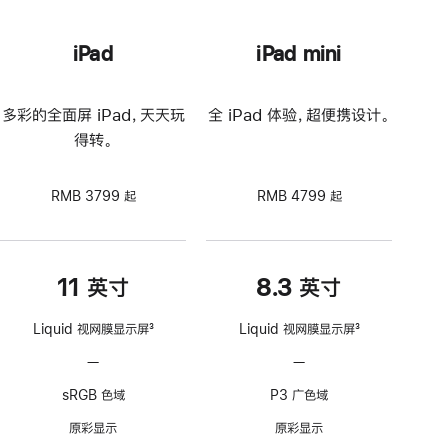
iPad
iPad mini
多彩的全面屏 iPad，天天玩
全 iPad 体验，超便携设计。
得转。
RMB 3799 起
RMB 4799 起
11 英寸
8.3 英寸
Liquid 视网膜显示屏
3
Liquid 视网膜显示屏
3
脚
脚
—
不
—
不
注
注
支
支
sRGB 色域
P3 广色域
持
持
ProMotion
ProMotion
原彩显示
原彩显示
自
自