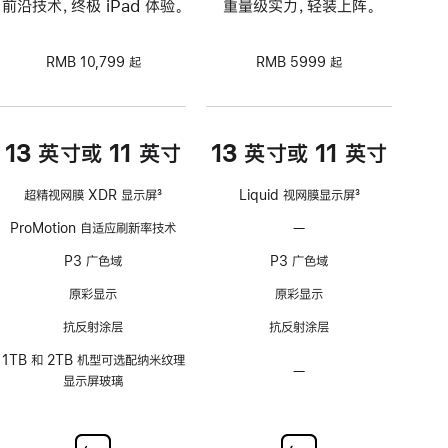
前沿技术，终极 iPad 体验。
重量级实力，轻装上阵。
RMB 10,799 起
RMB 5999 起
13 英寸或 11 英寸
13 英寸或 11 英寸
超精视网膜 XDR 显示屏
3
Liquid 视网膜显示屏
3
脚
脚
ProMotion 自适应刷新率技术
—
不
注
注
支
P3 广色域
P3 广色域
持
ProMotion
原彩显示
原彩显示
自
抗反射涂层
抗反射涂层
适
应
1TB 和 2TB 机型可选配纳米纹理
—
不
刷
显示屏玻璃
可
新
选
率
配
技