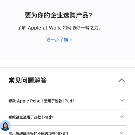
要为你的企业选购产品？
了解 Apple at Work 如何助你一臂之力。
进一步了解
要
为
你
的
企
业
常见问题解答
选
购
产
哪款 Apple Pencil 适用于这款 iPad？
品？
哪款键盘适用于这款 iPad？
显示屏玻璃面板的不同选项有何区别？