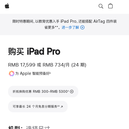
Apple
限时特惠期间，以教育优惠入手 iPad Pro，还能搭配 AirTag 四件装
**
省更多
。
进一步了解
脚
注
购买 iPad Pro
RMB 17,599
或
RMB 734/月 (24 期)
脚
为 Apple 智能预备好
∆
注
脚注
折抵换购优惠 RMB 300-RMB 5300
◊
脚注
可享最长 24 个月免息分期服务
(在新窗口中打开)
∆∆
机型：
选择尺寸。