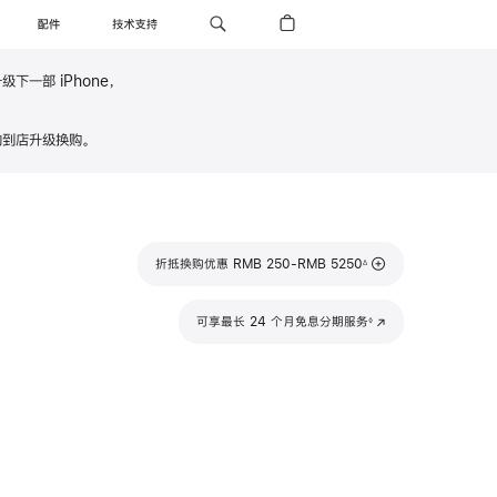
配件
技术支持
级下一部 iPhone，
ne 年年焕新计划
到店升级换购。
脚
折抵换购优惠 RMB 250-RMB 5250
∆
注
脚
可享最长 24 个月免息分期服务
(在
◊
注
新
窗
口
中
打
开)