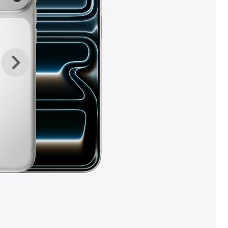
上
下
一
一
张
张
图
图
库
库
图
图
片
片