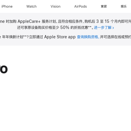
iPhone
Watch
Vision
AirPods
家居
娱乐
ne 时加购 AppleCare+ 服务计划，且符合相应条件，购机后 3 至 15 个月内即可升
**
还可享原设备购买价格至少 50% 的折抵优惠
。
进一步了解
关于 iPho
**
ne 年年焕新计划
？立即通过 Apple Store app
查询换购资格，
并可选择在线或预约
ro