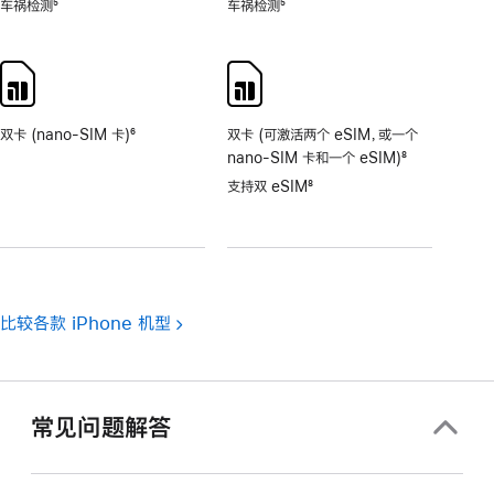
车祸检测
5
车祸检测
5
脚
脚
注
注
双卡 (nano-SIM 卡)
6
双卡 (可激活两个 eSIM，或一个
脚
nano-SIM 卡和一个 eSIM)
8
注
脚
支持双 eSIM
8
注
脚
注
比较各款 iPhone 机型
常见问题解答