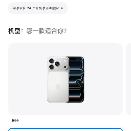
脚注
可享最长 24 个月免息分期服务
(在新窗口中打开)
◊
机型：
哪一款适合你？