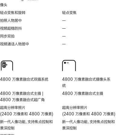
像头
轻点变焦和旋转
轻点变焦
拍照人物居中
—
不
支
视频超稳防抖
—
不
持
支
同步双拍
—
不
拍
持
支
视频通话人物居中
—
无
照
视
持
视
人
频
同
频
物
超
步
通
居
稳
双
话
中
防
拍
人
抖
4800 万像素融合式双摄系统
4800 万像素融合式摄像头系
物
统
居
4800 万像素融合式主摄 |
4800 万像素融合式主摄
中
4800 万像素融合式超广角
超高分辨率照片
超高分辨率照片
(2400 万像素和 4800 万像素)
(2400 万像素和 4800 万像素)
新一代人像功能，支持焦点控制和
新一代人像功能，支持焦点控制和
景深控制
景深控制