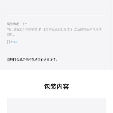
的
分
期
付
款
需要考虑一下？
选
将此设备加入你的收藏，即可先保留全部配置选择，之后随时回来再继续
项)
选购。
收藏
结账时会显示你所在地区的送货详情。
包装内容