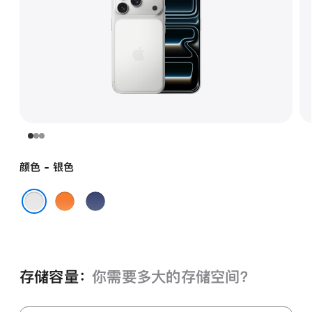
颜色 - 银色
星
深
宇
蓝
银色
橙
色
色
存储容量：
你需要多大的存储空⁠间？