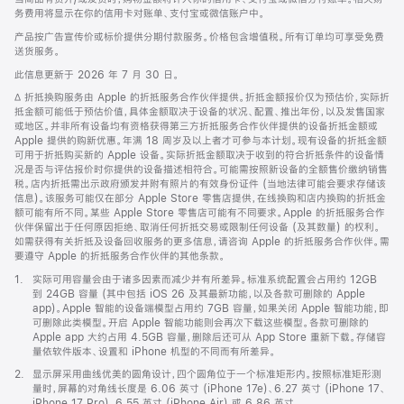
务费用将显示在你的信用卡对账单、支付宝或微信账户中。
产品按广告宣传价或标价提供分期付款服务。价格包含增值税。所有订单均可享受免费
送货服务。
此信息更新于 2026 年 7 月 30 日。
脚
∆ 折抵换购服务由 Apple 的折抵服务合作伙伴提供。折抵金额报价仅为预估价，实际折
注
抵金额可能低于预估价值，具体金额取决于设备的状况、配置、推出年份，以及发售国家
或地区。并非所有设备均有资格获得第三方折抵服务合作伙伴提供的设备折抵金额或
Apple 提供的购新优惠。年满 18 周岁及以上者才可参与本计划。现有设备的折抵金额
可用于折抵购买新的 Apple 设备。实际折抵金额取决于收到的符合折抵条件的设备情
况是否与评估报价时你提供的设备描述相符合。可能需按照新设备的全额售价缴纳销售
税。店内折抵需出示政府颁发并附有照片的有效身份证件 (当地法律可能会要求存储该
信息)。该服务可能仅在部分 Apple Store 零售店提供，在线换购和店内换购的折抵金
额可能有所不同。某些 Apple Store 零售店可能有不同要求。Apple 的折抵服务合作
伙伴保留出于任何原因拒绝、取消任何折抵交易或限制任何设备 (及其数量) 的权利。
如需获得有关折抵及设备回收服务的更多信息，请咨询 Apple 的折抵服务合作伙伴。需
要遵守 Apple 的折抵服务合作伙伴的其他条款。
脚
1.
实际可用容量会由于诸多因素而减少并有所差异。标准系统配置会占用约 12GB
注
到 24GB 容量 (其中包括 iOS 26 及其最新功能，以及各款可删除的 Apple
app)。Apple 智能的设备端模型占用约 7GB 容量，如果关闭 Apple 智能功能，即
可删除此类模型。开启 Apple 智能功能则会再次下载这些模型。各款可删除的
Apple app 大约占用 4.5GB 容量，删除后还可从 App Store 重新下载。存储容
量依软件版本、设置和 iPhone 机型的不同而有所差异。
脚
2.
显示屏采用曲线优美的圆角设计，四个圆角位于一个标准矩形内。按照标准矩形测
注
量时，屏幕的对角线长度是 6.06 英寸 (iPhone 17e)、6.27 英寸 (iPhone 17、
iPhone 17 Pro)、6.55 英寸 (iPhone Air) 或 6.86 英寸