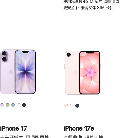
采用先进的 eSIM 技术，更简便也
注
更安全 (不兼容实体 SIM 卡)。
iPhone 17
iPhone 17e
拉高好感度，再添耐用性。
本领叠满，超值加持。