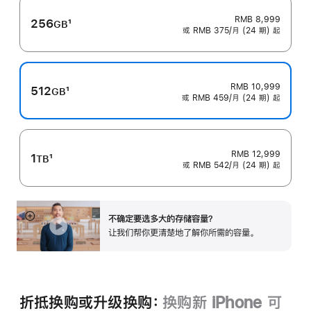
RMB 8,999
256
1
GB
或 RMB 375/月 (24 期) 起
脚
注
RMB 10,999
512
1
GB
或 RMB 459/月 (24 期) 起
脚
注
RMB 12,999
1
1
TB
或 RMB 542/月 (24 期) 起
脚
注
不确定要选多大的存储容量？
展
让我们帮你更清楚地了解你所需的容‍量‍。
开
折抵换购或升级换购：
换购新 iPhone 可