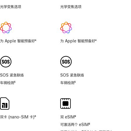
光学变焦选项
0.5
光学变焦选项
1x、
倍，
2x
1
倍，
2
倍，
为 Apple 智能预备好
4
为 Apple 智能预备好
4
4
脚
脚
倍，
注
注
8
倍。
SOS 紧急联络
SOS 紧急联络
车祸检测
5
车祸检测
5
脚
脚
注
注
双卡 (nano-SIM 卡)
6
双 eSIM
8
脚
脚
可激活两个 eSIM
8
注
注
脚