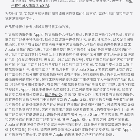
线下营业厅核验身份证件并进行激活。激活可能需要符合更多要求。进一步了解
如
何在中国大陆激活 eSIM
。
为预计时间，实际发货和送货时间可能根据你选择的付款方式、完成付款时间和产品存
货状况而有所变化。
产品图像仅供参考，请以实际销售实物为准。
* 折抵换购服务由 Apple 的折抵服务合作伙伴提供。折抵金额报价仅为预估价，实际折
抵金额可能低于预估价值，具体金额取决于设备的状况、配置、推出年份，以及发售国家
或地区。并非所有设备均有资格获得第三方折抵服务合作伙伴提供的设备折抵金额或
Apple 提供的购新优惠。所示价格是使用符合折抵条件设备的最高容量机型换购的价
格。所示平均每月支付金额是以上述折抵换购价格按照所示分期期数平均分配计算得出
的示例 (仅显示整数数额，未显示小数点以后的金额)。实际折抵金额的返还方式可能有
所不同，所示的平均月付金额与实际月付金额可能并不相同。实际每月支付金额以银行
或花呗账单为准。最高可享 24 期免息分期，到 Apple Store 零售店和在线商店购买
时可享受的免息分期期数和最低限额可能有所不同，银行和花呗提供的免息分期期数和
最低限额可能有所不同。银行或花呗可能要求你的可用信用额度大于所购买产品的总金
额，才能使用分期付款服务。有关信用卡或花呗分期服务的申请及使用问题，请与银行或
花呗联系，Apple 对此不做任何承诺和保证。订单可能需要满足特定金额要求，如需了
解更多免息分期付款信息，
请点击此处
。年满 18 周岁及以上者才可参与折抵换购服务。
现有设备的折抵金额可用于折抵购买新的 Apple 设备。实际折抵金额取决于收到的符
合折抵条件的设备情况是否与评估报价时你提供的设备描述相符合。可能需按照新设备
的全额售价缴纳销售税。店内折抵需出示政府颁发并附有照片的有效身份证件 (当地法
律可能会要求存储该信息)。该服务可能仅在部分 Apple Store 零售店提供，在线换购
和店内换购的折抵金额可能有所不同。某些 Apple Store 零售店可 能有不同要求。
Apple 的折抵服务合作伙伴保留出于任何原因拒绝、取消任何折抵交易或限制任何设
备 (及其数量) 的权利。如需获得有关折抵及设备回收服务的更多信息，请咨询 Apple
的折抵服务合作伙伴。需要遵守 Apple 的折抵服务合作伙伴的其他条款。