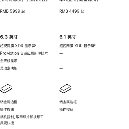
RMB 5999 起
RMB 4499 起
6.3 英寸
6.1 英寸
超视网膜 XDR 显示屏
2
超视网膜 XDR 显示屏
2
脚
脚
ProMotion 自适应刷新率技术
—
不
注
注
支
全天候显示
—
不
持
支
灵动岛功能
—
不
ProMotion
持
支
自
全
持
适
天
灵
应
候
动
刷
显
岛
新
铝金属边框
铝金属边框
示
功
率
操作按钮
操作按钮
能
技
相机控制，取用照片和视频工
—
不
术
具更快捷
支