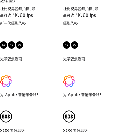
微距摄影
—
不
支
杜比视界视频拍摄，最
杜比视界视频拍摄，最
持
高可达 4K，60 fps
高可达 4K，60 fps
微
新一代摄影风格
摄影风格
距
摄
影
光学变焦选项
.5x、
光学变焦选项
1x、
1x、
2x
2x
为 Apple 智能预备好
4
为 Apple 智能预备好
4
脚
脚
注
注
SOS 紧急联络
SOS 紧急联络