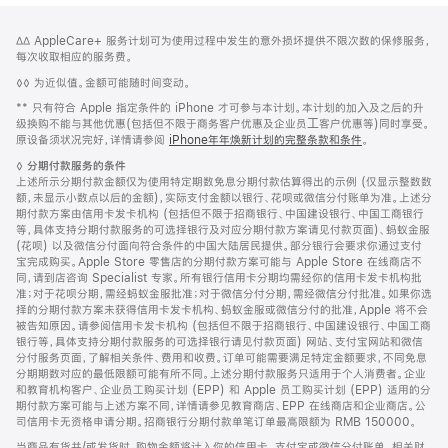
网
脚
脚
∆∆ AppleCare+ 服务计划可为使用过程中发生的意外损坏提供不限次数的保修服务，
注
页
注
每次收取相应的服务费。
页
脚
◊◊ 为近似值。金额可能随时间变动。
脚
注
脚
** 只有符合 Apple 指定条件的 iPhone 才可参与本计划。本计划的加⼊及之后的升
注
级换购不能与其他优惠(包括但不限于商务客户优惠及企业员⼯客户优惠等)同时享受。
原设备须状况完好，详情请参阅
iPhone年年焕新计划的完整条款和条件
。
脚
◊
分期付款服务的条件
注
上述所示分期付款金额仅为使用特定期数免息分期付款估算得出的示例 (仅显示整数数
额，未显示小数点以后的金额)，实际支付金额以银行、花呗或微信分付账单为准。上述分
期付款方案由信用卡发卡机构 (包括但不限于招商银行、中国建设银行、中国工商银行
等，具体支持分期付款服务的可选择银行及对应分期付款方案请见付款页面)、蚂蚁金服
(花呗) 以及微信分付面向符合条件的中国大陆居民提供。部分银行会要求你通过支付
宝完成购买。Apple Store 零售店的分期付款方案可能与 Apple Store 在线商店不
同，请到店咨询 Specialist 专家。所有银行信用卡分期均需经你的信用卡发卡机构批
准；对于花呗分期，需经蚂蚁金服批准；对于微信分付分期，需经微信分付批准。如果你选
择的分期付款方案未获得信用卡发卡机构、蚂蚁金服或微信分付的批准，Apple 将不会
被告知原因。请参阅信用卡发卡机构 (包括但不限于招商银行、中国建设银行、中国工商
银行等，具体支持分期付款服务的可选择银行请见付款页面) 网站、支付宝网站和微信
分付服务页面，了解相关条件、费用和收费。订单可能需要满足特定金额要求，不同免息
分期期数对应的最低限额可能有所不同。上述分期付款服务只适用于个人消费者。企业
和教育机构客户、企业员工购买计划 (EPP) 和 Apple 员工购买计划 (EPP) 适用的分
期付款方案可能与上述方案不同，详情请参见教育商店、EPP 在线商店和企业商店。公
司信用卡无资格申请分期。招商银行分期付款单笔订单最高限额为 RMB 150000。
当商品有货并/或发货时，购物金额将计入你的信用卡、支付宝或微信分付账单。相关财