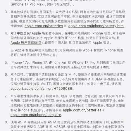
(iPhone 17 Pro Max)。实际可视区域较小。
脚
3.
此电池续航时间指的是同系列中较大尺寸的机型。所有电池性能信息取决于网络设
注
置和许多其他因素，实际结果可能有所不同。电池充电周期次数有限，最终可能需要
更换。电池续航时间和充电周期次数依使用和设置情况的不同而可能有所差异。详
情请参阅
apple.com.cn/batteries
和
apple.com.cn/iphone/battery.html
。
脚
4.
对于中国居民：
Apple 智能暂不适用于在中国大陆购买的 iPhone 机型。对于在中
注
国大陆以外购买的支持 Apple 智能的 iPhone 机型，如果你位于中国大陆，且
Apple 账户国家/地区
也设置在中国大陆，则目前无法使用 Apple 智能。
当 Apple 智能在中国大陆推出时，先前购买的支持 Apple 智能的 iPhone 机型
将可在该地区激活并使用此功能。
脚
5.
iPhone 17e、iPhone 17、iPhone Air 和 iPhone 17 Pro 系列机型可检测到严
注
重车祸并拨打求救电话。需要使用蜂窝网络连接或无线局域网通话功能。
脚
6.
双卡双待。可在设置中选择数据和语音 SIM 卡。使用双卡要求使用两项移动通信服
注
务 (可能包括关于漫游的限制规定)。不支持同时使用两项 CDMA 移动通信服务。
仅部分运营商支持双 VoLTE。需遵守特定的限制条件。如需进一步了解，请访问
support.apple.com/zh-cn/HT209086
。
脚
7.
所有电池性能信息取决于蜂窝网络、地点、信号强度、功能设置、使用状况和许多其
注
他因素，实际结果可能有所不同。电池充电周期次数有限，最终可能需要更换。电池
续航时间和充电周期次数依使用和设置情况的不同而可能有所差异。电池测试使用
特定 iPhone 机型进行。详情请参阅
apple.com.cn/batteries
和
apple.com.cn/iphone/compare
。
脚
8.
使用 eSIM 需要选择支持 eSIM 的运营商及相关的移动通信服务计划。在中国大
注
陆仅支持激活型号 A3518 和 A3635。请前往中国移动、中国电信或中国联通的