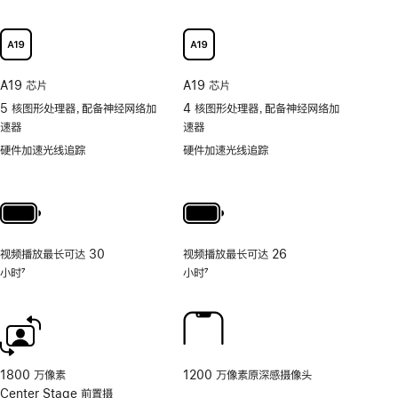
持
可
以
更
快
A19 芯片
A19 芯片
捷
5 核图形处理器，配备神经网络加
4 核图形处理器，配备神经网络加
地
速器
速器
取
用
硬件加速光线追踪
硬件加速光线追踪
照
片
和
视
频
视频播放最长可达 30
视频播放最长可达 26
工
小时
7
小时
7
具
脚
脚
的
注
注
相
机
控
制。
1800 万像素
1200 万像素原深感摄像头
Center Stage 前置摄