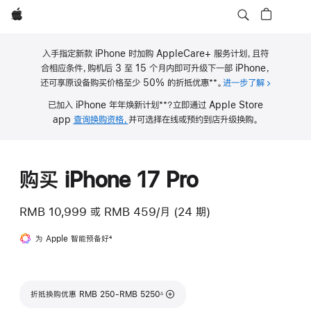
Apple
入手指定新款 iPhone 时加购 AppleCare+ 服务计划，且符
合相应条件，购机后 3 至 15 个月内即可升级下一部 iPhone，
**
还可享原设备购买价格至少 50% 的折抵优惠
。
进一步了解
关于 iPho
脚
**
已加入 iPhone 年年焕新计划
？立即通过 Apple Store
注
脚
app
查询换购资格，
并可选择在线或预约到店升级换购。
注
购买 iPhone 17 Pro
RMB 10,999
或
RMB 459/月 (24 期)
为 Apple 智能预备好
脚
4
注
脚注
折抵换购优惠 RMB 250-RMB 5250
∆