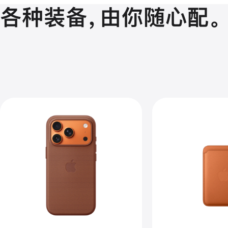
各种装备，由你随心配。
上
上
一
一
个
个
图
图
像
像
-
-
iPhone 17
iPh
Pro
专