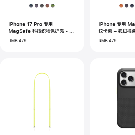
专
用
用
Ma
MagSafe
精
科
织
技
斜
iPhone 17 Pro 专用
iPhone 专用 M
织
纹
MagSafe 科技织物保护壳 - 赭
纹卡包 – 狐绒橘
物
卡
褐色
保
包
RMB 479
RMB 479
护
–
壳
狐
-
绒
赭
橘
褐
色
色
上
上
一
一
个
个
图
图
像
像
-
-
Bea
斜
款
挎