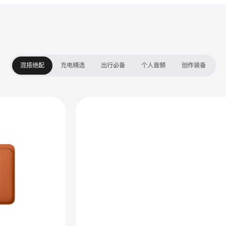
点
点
看
看
这
这
里。
里。
混搭绝配
充电精选
出行必备
个人音频
创作装备
样样尽显你风格。
one