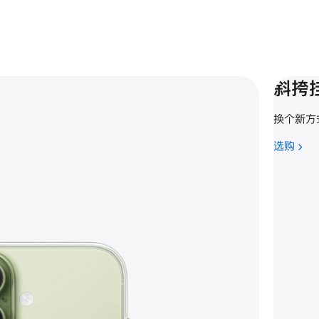
斜挎
换个新方式
选购
-
斜
挎
挂
绳，
随
身
超
轻
便。