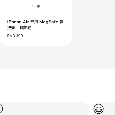
专
用
MagSafe
保
护
iPhone Air 专用 MagSafe 保
壳
护壳 – 暗影色
–
暗
RMB 399
影
色
期付款方案任你选。
这一刻，属于