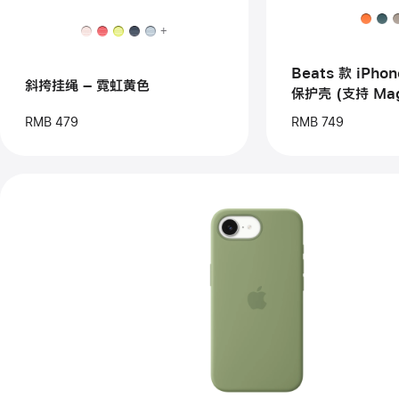
iPh
挂
防
绳
+
摔
–
保
霓
护
Beats 款 iPhon
虹
壳
斜挎挂绳 – 霓虹黄色
黄
保护壳 (支持 Ma
(支
色
控制) – 珠峰黑
持
RMB 479
RMB 749
Ma
和
相
机
控
制)
–
珠
峰
黑
上
一
个
图
像
-
iPhone