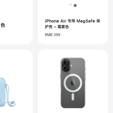
专
用
MagSafe
保
护
iPhone Air 专用 MagSafe 保
壳
绿色
护壳 – 霜雾色
–
霜
RMB 399
雾
色
上
一
个
图
像
-
schel
iPhone 17
ud
专