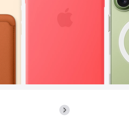
Previous
Next
-
-
全
全
场
场
焦
焦