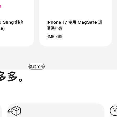
ng
用
MagSafe
透
明
保
d Sling 斜挎
iPhone 17 专用 MagSafe 透
护
e)
明保护壳
壳
one)
RMB 399
选购全部
多多。
退货服务，免费又简单。
分