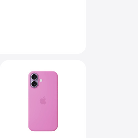
上
一
个
图
像
-
iPhone 17
专