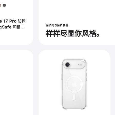
one 17 Pro
e 17 Pro 防摔
保护壳与保护装备
gSafe 和相机
样样尽显你风格。
gSafe
上
一
个
图
像
-
iPhone
Air