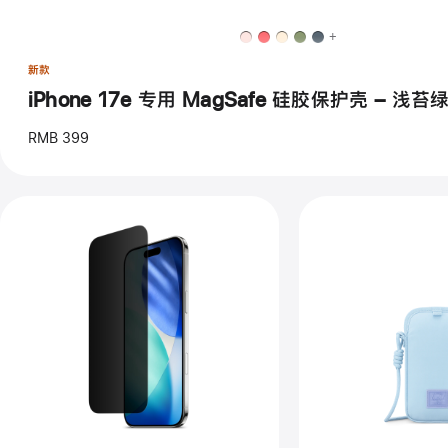
17e
专
用
+
MagSafe
硅
新款
胶
iPhone 17e 专用 MagSafe 硅胶保护壳 – 浅苔
保
护
壳
RMB 399
–
浅
苔
绿
色
上
上
一
一
个
个
图
图
像
像
-
-
Belkin
Her
UltraGlass 2
Clo