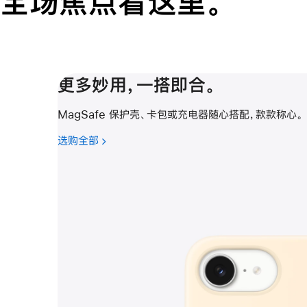
全场焦点看这里。
更多妙用，一搭即‍合‍。
MagSafe 保护壳、卡包或充电器随心搭配，款款称心。
选购全部
-
更
多
妙
用，
一
搭
即‍合‍。