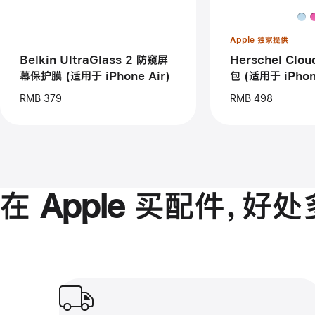
防
Sli
窥
斜
屏
挎
Apple 独家提供
幕
包
保
(适
Belkin UltraGlass 2 防窥屏
Herschel Clou
护
用
幕保护膜 (适用于 iPhone Air)
包 (适用于 iPhon
膜
于
(适
iPh
RMB 379
RMB 498
用
于
iPhone Air)
在 Apple 买配件，
好处
免费送货或到店取货。