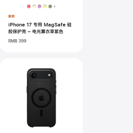
用
+
MagSafe
硅
新款
胶
保
iPhone 17 专用 MagSafe 硅
护
胶保护壳 – 电光薰衣草紫色
壳
–
RMB 399
电
光
薰
衣
草
紫
色
上
一
个
图
像
-
iPhone
Air