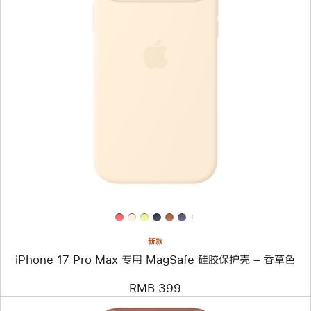
上
一
个
图
像
-
iPhone 17 Pro Max
专
用
MagSafe
硅
胶
保
护
壳
+
–
香
新款
草
iPhone 17 Pro Max 专用 MagSafe 硅胶保护壳 – 香草色
色
RMB 399