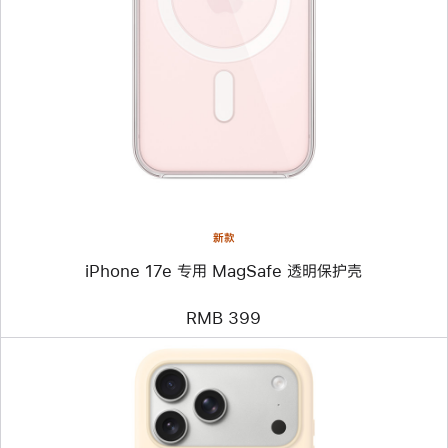
一
个
图
像
-
iPhone
17e
专
用
MagSafe
透
明
保
护
壳
新款
iPhone 17e 专用 MagSafe 透明保护壳
RMB 399