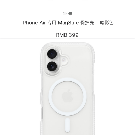
护
壳
–
暗
iPhone Air 专用 MagSafe 保护壳 – 暗影色
影
色
RMB 399
上
一
个
图
像
-
Tech21
FlexLite