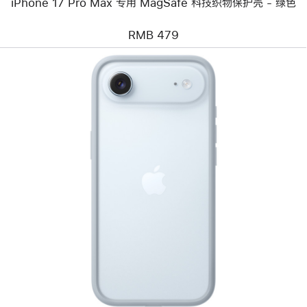
iPhone 17 Pro Max 专用 MagSafe 科技织物保护壳 - 绿色
护
壳
-
RMB 479
绿
色
上
一
个
图
像
-
iPhone
Air
防
护
边
框