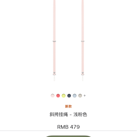
上
一
个
图
像
-
斜
挎
挂
绳
-
浅
粉
色
+
新款
斜挎挂绳 - 浅粉色
RMB 479