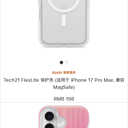
个
图
像
-
Tech21
FlexLite
保
护
壳
(适
用
于
iPhone
17
Pro
Apple 独家提供
Max，
Tech21 FlexLite 保护壳 (适用于 iPhone 17 Pro Max，兼容
兼
容
MagSafe)
MagSafe)
RMB 198