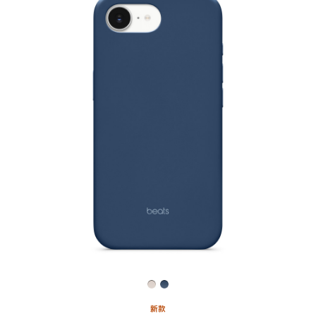
上
一
个
图
像
-
Beats
款
iPhone 17e
专
用
MagSafe
保
护
壳
–
磐
新款