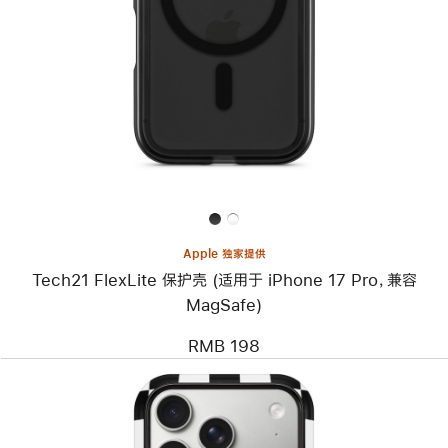
个
图
像
-
Tech21
FlexLite
保
护
壳
(适
用
于
iPhone
17
Pro，
Apple 独家提供
兼
Tech21 FlexLite 保护壳 (适用于 iPhone 17 Pro，兼容
容
MagSafe)
MagSafe)
RMB 198