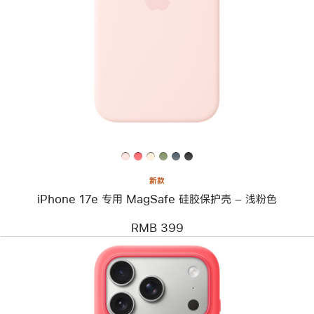
个
图
像
-
iPhone
17e
专
用
MagSafe
硅
胶
保
护
壳
–
新款
浅
iPhone 17e 专用 MagSafe 硅胶保护壳 – 浅粉色
粉
色
RMB 399