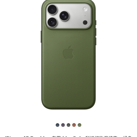
上
一
个
图
像
-
iPhone 17
Pro
Max
专
用
MagSafe
科
技
织
物
保