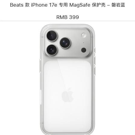
岩
Beats 款 iPhone 17e 专用 MagSafe 保护壳 – 磐岩蓝
蓝
RMB 399
上
一
个
图
像
-
iPhone 17 Pro
专
用
MagSafe
透
明