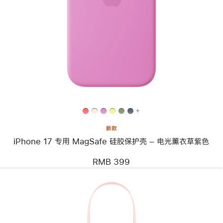
个
图
像
-
iPhone 17
专
用
MagSafe
硅
胶
保
护
壳
+
–
电
新款
光
iPhone 17 专用 MagSafe 硅胶保护壳 – 电光薰衣草紫色
薰
衣
草
RMB 399
紫
色