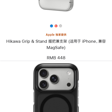
Stand
握
把
兼
支
架
(适
用
Apple 独家提供
于
Hikawa Grip & Stand 握把兼支架 (适用于 iPhone，兼容
iPhone，
兼
MagSafe)
容
MagSafe)
RMB 448
上
一