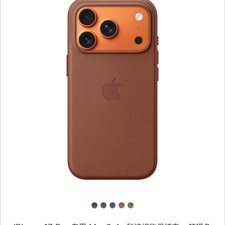
上
一
个
图
像
-
iPhone 17
Pro
专
用
MagSafe
科
技
织
物
保
护