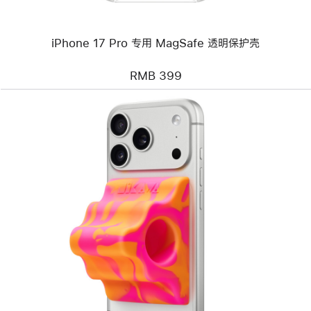
保
护
壳
iPhone 17 Pro 专用 MagSafe 透明保护壳
RMB 399
上
一
个
图
像
-
Hikawa
Grip
&