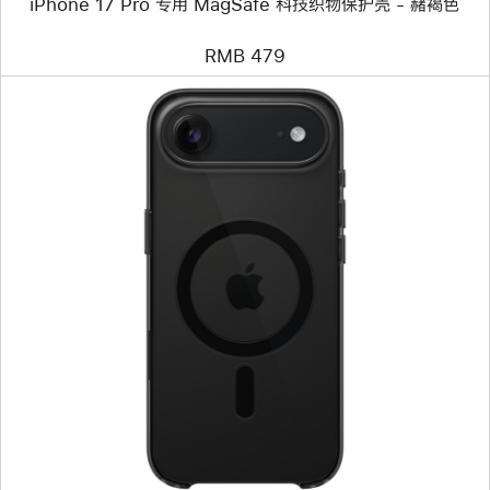
iPhone 17 Pro 专用 MagSafe 科技织物保护壳 - 赭褐色
壳
-
赭
RMB 479
褐
色
上
一
个
图
像
-
iPhone
Air
专
用
MagSafe
保