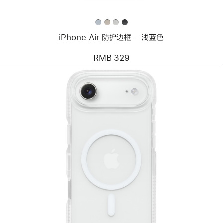
–
浅
蓝
色
iPhone Air 防护边框 – 浅蓝色
RMB 329
上
一
个
图
像
-
Tech21
FlexLite