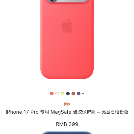
上
一
个
图
像
-
iPhone 17 Pro
专
用
MagSafe
硅
胶
保
护
壳
+
–
亮
新款
番
iPhone 17 Pro 专用 MagSafe 硅胶保护壳 – 亮番石榴粉色
石
榴
粉
RMB 399
色