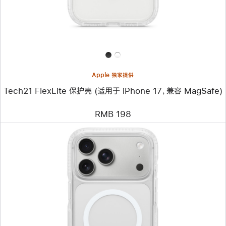
保
护
壳
(适
用
于
iPhone
17，
兼
Apple 独家提供
容
MagSafe)
Tech21 FlexLite 保护壳 (适用于 iPhone 17，兼容 MagSafe)
RMB 198
上
一