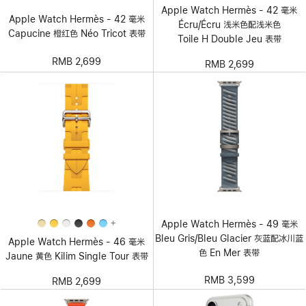
Apple Watch Hermès - 42 毫米
Apple Watch Hermès - 42 毫米
Écru/Écru 浅米色配浅米色
Capucine 橙红色 Néo Tricot 表带
Toile H Double Jeu 表带
RMB 2,699
RMB 2,699
+
Apple Watch Hermès - 49 毫米
Bleu Gris/Bleu Glacier 灰蓝配冰川蓝
Apple Watch Hermès - 46 毫米
色 En Mer 表带
Jaune 黄色 Kilim Single Tour 表带
RMB 3,599
RMB 2,699