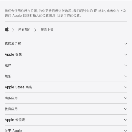
网
脚
我们会使用你所在位置，为你更快显示送货选项。我们通过你的 IP 地址，或者你在上次
注
页
访问 Apple 网站时输入的位置信息，找到了你的位置。
页
脚
所有配件
新品上架
Apple
选购及了解
Apple 钱包
账户
娱乐
Apple Store 商店
商务应用
教育应用
Apple 价值观
关于 Apple