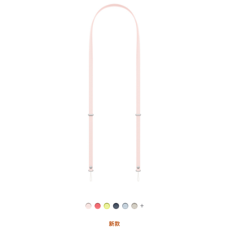
上
一
个
图
像
-
斜
挎
挂
绳
-
浅
粉
色
+
新款