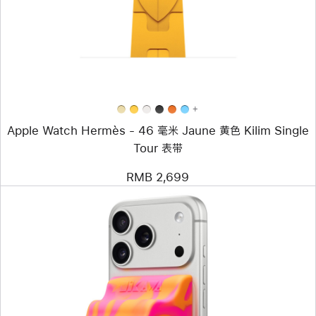
Apple
Watch
Hermès
-
46
毫
米
Jaune
黄
+
色
Apple Watch Hermès - 46 毫米 Jaune 黄色 Kilim Single
Kilim
Single
Tour 表带
Tour
表
RMB 2,699
带
上