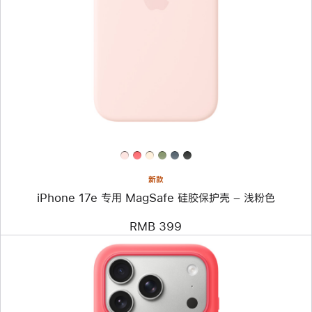
个
图
像
-
iPhone
17e
专
用
MagSafe
硅
胶
保
护
壳
–
新款
浅
iPhone 17e 专用 MagSafe 硅胶保护壳 – 浅粉色
粉
色
RMB 399