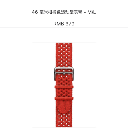
运
动
46 毫米柑橘色运动型表带 - M/L
型
表
带
RMB 379
-
M/L
上
一
个
图
像
-
Apple
Watch
Hermès
-
42 毫