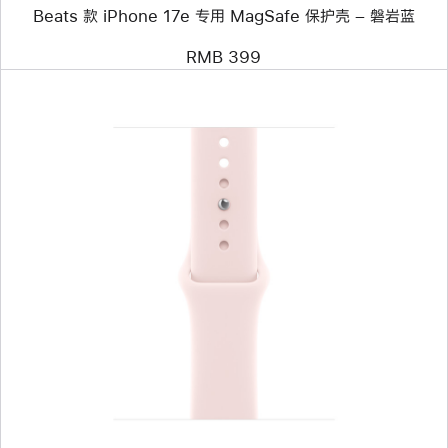
岩
Beats 款 iPhone 17e 专用 MagSafe 保护壳 – 磐岩蓝
蓝
RMB 399
上
一
个
图
像
-
42
毫
米
浅
粉
色