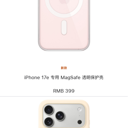
一
个
图
像
-
iPhone
17e
专
用
MagSafe
透
明
保
护
壳
新款
iPhone 17e 专用 MagSafe 透明保护壳
RMB 399