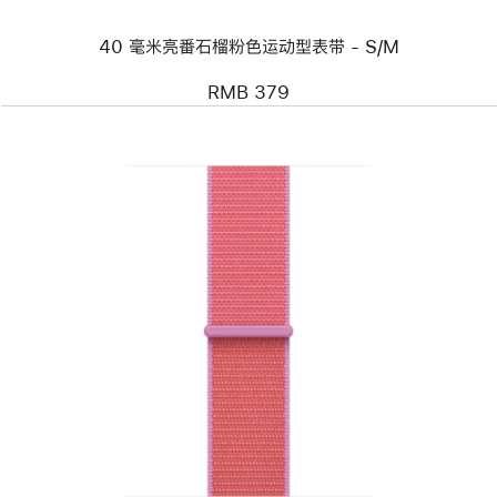
榴
粉
40 毫米亮番石榴粉色运动型表带 - S/M
色
运
动
RMB 379
型
表
带
-
S/M
上
一
个
图
像
-
40
毫
米
亮