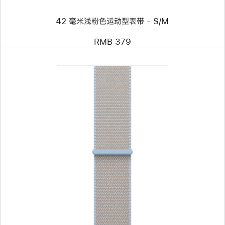
运
动
42 毫米浅粉色运动型表带 - S/M
型
表
带
RMB 379
-
S/M
上
一
个
图
像
-
46
毫
米
雾