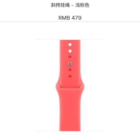
斜挎挂绳 - 浅粉色
RMB 479
上
一
个
图
像
-
40
毫
米
亮
番
石