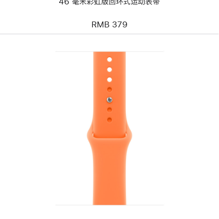
46 毫米彩虹版回环式运动表带
表
带
RMB 379
上
一
个
图
像
-
46
毫
米
柑
橘
色