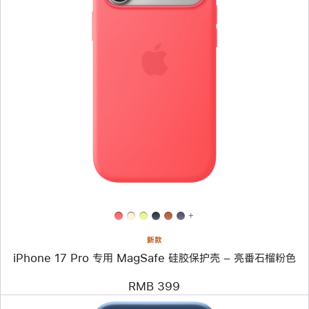
上
一
个
图
像
-
iPhone 17 Pro
专
用
MagSafe
硅
胶
保
护
壳
+
–
亮
新款
番
iPhone 17 Pro 专用 MagSafe 硅胶保护壳 – 亮番石榴粉色
石
榴
粉
RMB 399
色