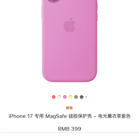
上
一
个
图
像
-
iPhone 17
专
用
MagSafe
硅
胶
保
护
壳
+
–
电
新款
光
iPhone 17 专用 MagSafe 硅胶保护壳 – 电光薰衣草紫色
薰
衣
草
RMB 399
紫
色