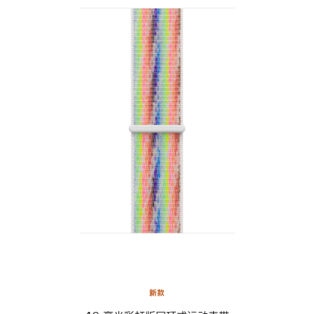
上
一
个
图
像
-
46
毫
米
彩
虹
版
回
环
式
运
新款
动