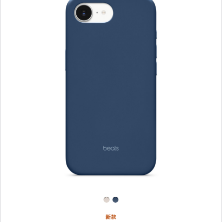
上
一
个
图
像
-
Beats
款
iPhone 17e
专
用
MagSafe
保
护
壳
–
磐
新款