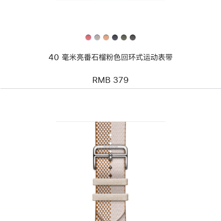
番
石
榴
粉
色
回
环
40 毫米亮番石榴粉色回环式运动表带
式
运
动
RMB 379
表
带
上
一
个
图
像
-