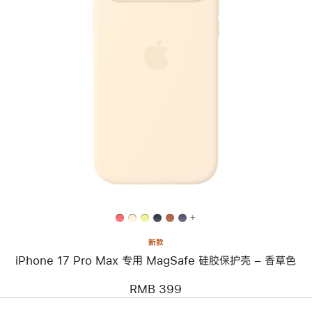
上
一
个
图
像
-
iPhone 17 Pro Max
专
用
MagSafe
硅
胶
保
护
壳
+
–
香
新款
草
iPhone 17 Pro Max 专用 MagSafe 硅胶保护壳 – 香草色
色
RMB 399