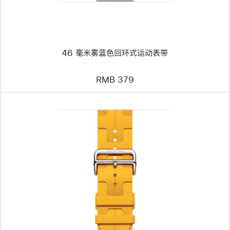
蓝
色
回
环
式
运
46 毫米雾蓝色回环式运动表带
动
表
带
RMB 379
上
一
个
图
像
-