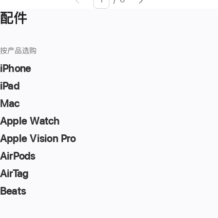
页
Enter
配件
面
page
number,
press
按产品选购
Return/Enter
key
iPhone
to
iPad
go
Mac
to
the
Apple Watch
page
Apple Vision Pro
AirPods
AirTag
Beats