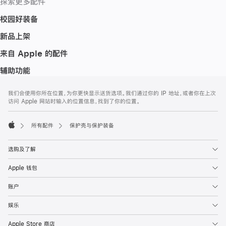
探索更多配件
校园好装备
新品上架
来自 Apple 的配件
辅助功能
网
脚
我们会使用你所在位置，为你更快显示送货选项。我们通过你的 IP 地址，或者你在上次
注
页
访问 Apple 网站时输入的位置信息，找到了你的位置。
页
脚
所有配件
保护壳与保护装备
Apple
选购及了解
Apple 钱包
账户
娱乐
Apple Store 商店